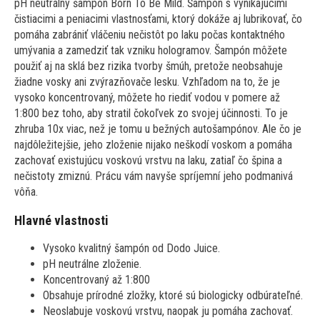
pH neutrálny šampón Born To Be Mild. Šampón s vynikajúcimi
čistiacimi a peniacimi vlastnosťami, ktorý dokáže aj lubrikovať, čo
pomáha zabrániť vláčeniu nečistôt po laku počas kontaktného
umývania a zamedziť tak vzniku hologramov. Šampón môžete
použiť aj na sklá bez rizika tvorby šmúh, pretože neobsahuje
žiadne vosky ani zvýrazňovače lesku. Vzhľadom na to, že je
vysoko koncentrovaný, môžete ho riediť vodou v pomere až
1:800 bez toho, aby stratil čokoľvek zo svojej účinnosti. To je
zhruba 10x viac, než je tomu u bežných autošampónov. Ale čo je
najdôležitejšie, jeho zloženie nijako neškodí voskom a pomáha
zachovať existujúcu voskovú vrstvu na laku, zatiaľ čo špina a
nečistoty zmiznú. Prácu vám navyše spríjemní jeho podmanivá
vôňa.
Hlavné vlastnosti
Vysoko kvalitný šampón od Dodo Juice.
pH neutrálne zloženie.
Koncentrovaný až 1:800
Obsahuje prírodné zložky, ktoré sú biologicky odbúrateľné.
Neoslabuje voskovú vrstvu, naopak ju pomáha zachovať.