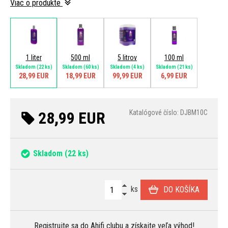
Viac o produkte
1 liter
500 ml
5 litrov
100 ml
Skladom
(22 ks)
Skladom
(60 ks)
Skladom
(4 ks)
Skladom
(21 ks)
28,99 EUR
18,99 EUR
99,99 EUR
6,99 EUR
28,99 EUR
Katalógové číslo: DJBM10C
Skladom
(22 ks)
ks
DO KOŠÍKA
Registrujte sa
do Ahifi clubu a získajte veľa
výhod
!