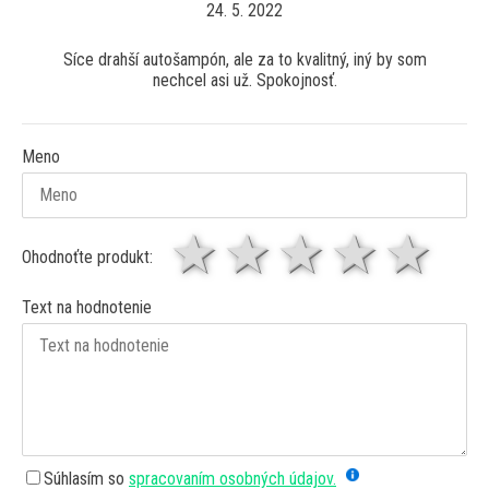
24. 5. 2022
Síce drahší autošampón, ale za to kvalitný, iný by som
nechcel asi už. Spokojnosť.
Meno
1 hviezda
2 hviezdy
3 hviez
4 hv
5 
Ohodnoťte produkt:
Text na hodnotenie
Súhlasím so
spracovaním osobných údajov.