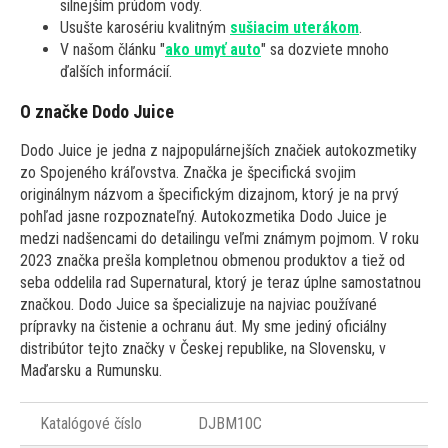
silnejším prúdom vody.
Usušte karosériu kvalitným
sušiacim uterákom
.
V našom článku "
ako umyť auto
" sa dozviete mnoho
ďalších informácií.
O značke Dodo Juice
Dodo Juice je jedna z najpopulárnejších značiek autokozmetiky
zo Spojeného kráľovstva. Značka je špecifická svojim
originálnym názvom a špecifickým dizajnom, ktorý je na prvý
pohľad jasne rozpoznateľný. Autokozmetika Dodo Juice je
medzi nadšencami do detailingu veľmi známym pojmom. V roku
2023 značka prešla kompletnou obmenou produktov a tiež od
seba oddelila rad Supernatural, ktorý je teraz úplne samostatnou
značkou. Dodo Juice sa špecializuje na najviac používané
prípravky na čistenie a ochranu áut. My sme jediný oficiálny
distribútor tejto značky v Českej republike, na Slovensku, v
Maďarsku a Rumunsku.
Katalógové číslo
DJBM10C