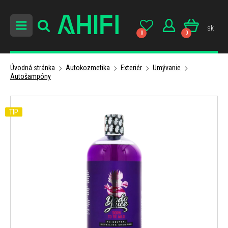
sk
0
0
Úvodná stránka
Autokozmetika
Exteriér
Umývanie
Autošampóny
TIP