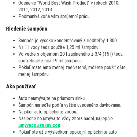
Ocenenie "World Best Wash Product" v rokoch 2010,
2011, 2012, 2013.
Podmanivá vôňa vám spríjemní prácu.
Riedenie šampónu
Šampón je vysoko koncentrovaný a riediteľný 1:800.
Na 1 l vody teda použite 1,25 ml šampónu.
Vo vedre s objemom 20 l zaplneného z 3/4 (15 l) teda
spotrebujete cca 19 ml šampónu.
Pokiaľ máte auto menej znečistené, môžete použiť ešte
menej šampónu.
Ako používať
Auto neumývajte na priamom slnku.
Šampón narieďte podľa vyššie uvedeného dávkovania.
Najskôr auto opláchnite vodou.
Následne ho umyvajte vždy zhora nadol, najlepšie
umývacou rukavicou
.
Pokiaľ ste už s výsledkom spokojní, opláchnite auto