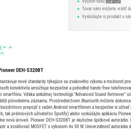
Využite našu
poradňu
Tovar nám môžete vrátiť d
Vyskúšajte si produkt u ná
e
 Pioneer DEH-S320BT
 nastavuje nové štandardy týkajúce sa zvukového výkonu a možností pre
tooth konektivita umožňuje bezpečné a pohodlné hands-free telefonova
 smartfónu. Vďaka unikátnej technológii "Advanced Sound Retriever" od
 blíži pôvodnému záznamu. Prostredníctvom Bluetooth môžete dokonca p
 bezdrôtovo prepojiť s vašim Android smartfónom a bezpečne si užívať 
h, tak prémiových užívateľov Spotify) alebo vyskúšajte aplikáciu Pione
plne novú úroveň. Pioneer DEH-S320BT je skutočne špičkové autorádio.
izér a zosilňovač MOSFET s výkonom 4x 50 W. Univerzálnosť autorádia 