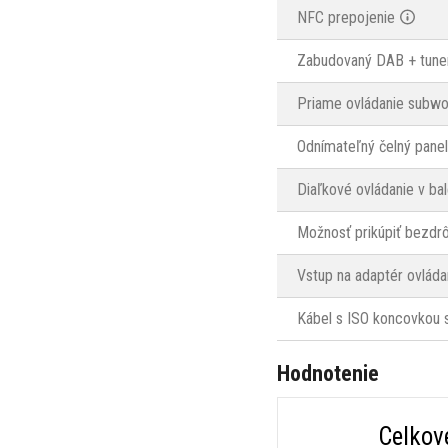
NFC prepojenie
Zabudovaný DAB + tune
Priame ovládanie subwo
Odnímateľný čelný panel
Diaľkové ovládanie v bal
Možnosť prikúpiť bezdrô
Vstup na adaptér ovládan
Kábel s ISO koncovkou s
Hodnotenie
Celkov