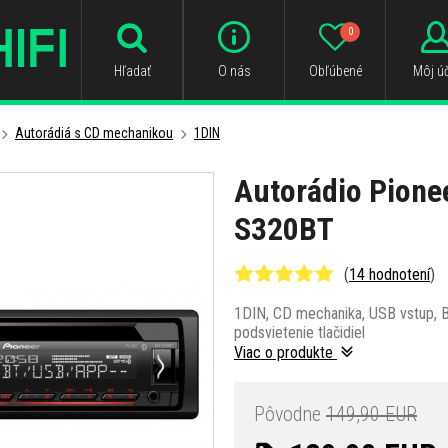
0
Hľadať
O nás
Obľúbené
Môj úč
Autorádiá s CD mechanikou
1DIN
Autorádio Pione
S320BT
(
14 hodnotení
)
1DIN, CD mechanika, USB vstup, Bl
podsvietenie tlačidiel
Viac o produkte
Pôvodne
149,90 EUR