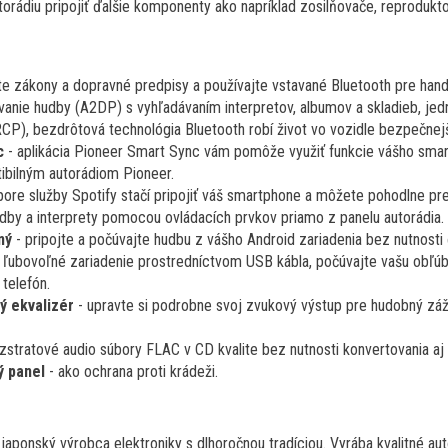
orádiu pripojiť ďalšie komponenty ako napríklad zosilňovače, reprodukt
te zákony a dopravné predpisy a používajte vstavané Bluetooth pre hand
anie hudby (A2DP) s vyhľadávaním interpretov, albumov a skladieb, jed
CP), bezdrôtová technológia Bluetooth robí život vo vozidle bezpečnej
c
- aplikácia Pioneer Smart Sync vám pomôže využiť funkcie vášho sma
ibilným autorádiom Pioneer.
pore služby Spotify stačí pripojiť váš smartphone a môžete pohodlne p
kladby a interprety pomocou ovládacích prvkov priamo z panelu autorádia.
ný
- pripojte a počúvajte hudbu z vášho Android zariadenia bez nutnosti ď
e ľubovoľné zariadenie prostredníctvom USB kábla, počúvajte vašu obľúb
 telefón.
ý ekvalizér
- upravte si podrobne svoj zvukový výstup pre hudobný zá
zstratové audio súbory FLAC v CD kvalite bez nutnosti konvertovania aj
ý panel
- ako ochrana proti krádeži.
japonský výrobca elektroniky s dlhoročnou tradíciou. Vyrába kvalitné a