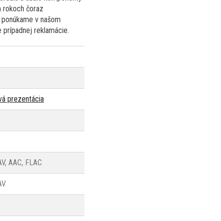
h rokoch čoraz
orý ponúkame v našom
 prípadnej reklamácie.
vá prezentácia
V, AAC, FLAC
AV