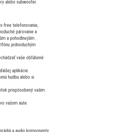
ory alebo subwoofer.
s-free telefonovanie,
noduché párovanie a
ším a pohodlnejším .
rtfónu jednoduchým
rechádzať vaše obľúbené
alšej aplikácie.
enú hudbu alebo si
žitok prispôsobený vašim
 vo vašom aute.
utorádiá a audio komponenty