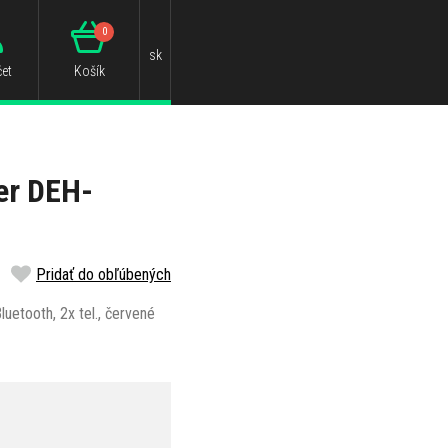
0
sk
et
Košík
er DEH-
Pridať do obľúbených
uetooth, 2x tel., červené