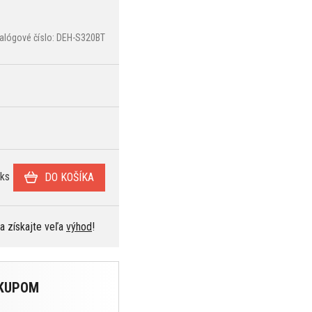
alógové číslo: DEH-S320BT
ks
DO KOŠÍKA
 a získajte veľa
výhod
!
ÁKUPOM