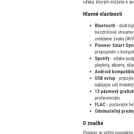
vďaka, ktorým môžete k aut
Hlavné vlastnosti
Bluetooth
- dodržuj
bezdrôtové streamov
ovládanie zvuku (AVR
Pioneer Smart Syn
prepojením s kompat
Spotify
- vďaka pod
playlisty, albumy, s
Android kompatibil
USB vstup
- pripojt
nabíjajte váš mobilný
13 pásmový grafick
preferenciám.
FLAC
- počúvajte be
Odnímateľný predn
O značke
Pioneer je veľmi populárny 