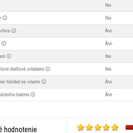
Nie
r
Nie
oferu
Áno
Áno
ení
Nie
tové diaľkové ovládanie
Nie
ie tlačidiel na volante
Áno
účasťou balenia
Áno
é hodnotenie