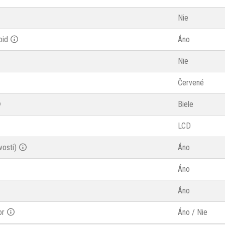
Nie
oid
Áno
Nie
Červené
Biele
LCD
vosti)
Áno
Áno
Áno
or
Áno / Nie