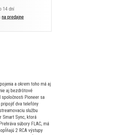
o 14 dní
s
na predajne
pojenia a okrem toho má aj
nie aj bezdrôtové
 spoločnosti Pioneer sa
ripojiť dva telefóny
streamovaciu službu
er Smart Sync, ktorá
 Prehráva súbory FLAC, má
dopĺňajú 2 RCA výstupy