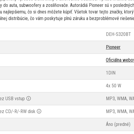
ry do auta, subwoofery a zosilňovače. Autorádiá Pioneer sú v poslednýc
mu najlepšiemu, čo si dnes môžete kúpiť. Všetok tovar tejto značky, kt
lnej distribúcie, čo vám poskytuje plnú záruku a bezproblémové riešenie
DEH-S320BT
Pioneer
Oficiálna webo
1DIN
4x 50 W
ez USB vstup
MP3, WMA, WA
ez CD/-R/-RW disk
MP3, WMA, W
Áno (predné)