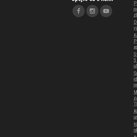
P
p
z
D
v
K
P
a
S
5
u
S
i
p
M
z
T
A
u
N
o