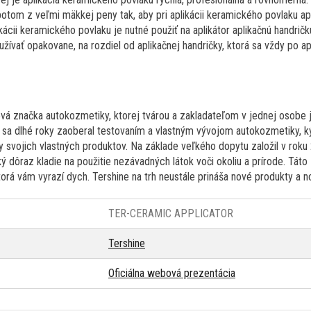
otom z veľmi mäkkej peny tak, aby pri aplikácii keramického povlaku ap
likácii keramického povlaku je nutné použiť na aplikátor aplikačnú handrič
žívať opakovane, na rozdiel od aplikačnej handričky, ktorá sa vždy po a
vá značka autokozmetiky, ktorej tvárou a zakladateľom v jednej osobe je
ias sa dlhé roky zaoberal testovaním a vlastným vývojom autokozmetiky, 
y svojich vlastných produktov. Na základe veľkého dopytu založil v rok
ý dôraz kladie na použitie nezávadných látok voči okoliu a prírode. Tát
orá vám vyrazí dych. Tershine na trh neustále prináša nové produkty a n
TER-CERAMIC APPLICATOR
Tershine
Oficiálna webová prezentácia