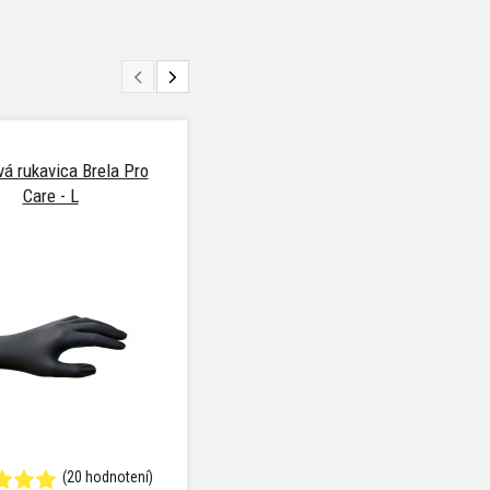
ová rukavica Brela Pro
Gyeon Q2M KneelMat
Care - L
(20 hodnotení)
(1 hodnotenie)