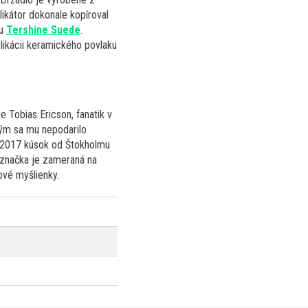
likátor dokonale kopíroval
ku
Tershine Suede
.
plikácii keramického povlaku
 Tobias Ericson, fanatik v
kým sa mu nepodarilo
u 2017 kúsok od Štokholmu
o značka je zameraná na
ové myšlienky.