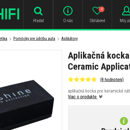
0
Hľadať
O nás
Obľúbené
Môj úč
tika
Pomôcky pre údržbu auta
Aplikátory
Aplikačná kocka
Ceramic Applica
(
8 hodnotení
)
aplikačná kocka pre keramické ná
Viac o produkte