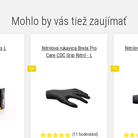
Mohlo by vás tiež zaujímať
s L
Nitrilová rukavica Brela Pro
Nitril
Care CDC Grip Nitril - L
TIP
TIP
(11 hodnotení)