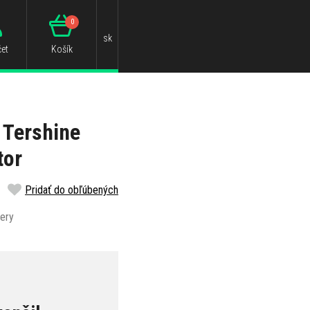
0
sk
et
Košík
 Tershine
tor
Pridať do obľúbených
tery