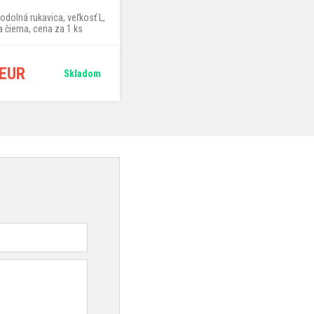
dolná rukavica, veľkosť L,
skladacia podložka pod kolená
a čierna, cena za 1 ks
 EUR
29,90 EUR
Skladom
Skladom