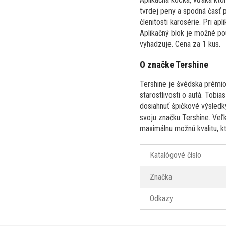
tvrdej peny a spodná časť p
členitosti karosérie. Pri ap
Aplikačný blok je možné pou
vyhadzuje. Cena za 1 kus.
O značke Tershine
Tershine je švédska prémio
starostlivosti o autá. Tob
dosiahnuť špičkové výsledk
svoju značku Tershine. Veľk
maximálnu možnú kvalitu, kt
Katalógové číslo
Značka
Odkazy