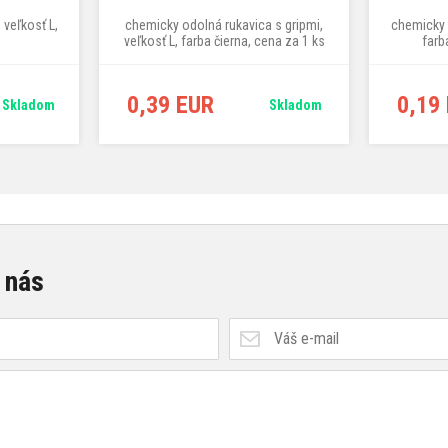
veľkosť L,
chemicky odolná rukavica s gripmi,
chemicky o
veľkosť L, farba čierna, cena za 1 ks
farb
0,39 EUR
0,19
Skladom
Skladom
 nás