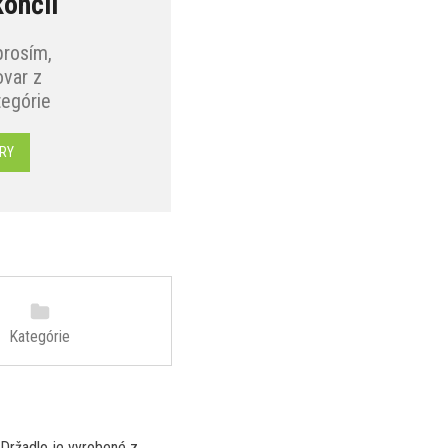
končil
prosím,
var z
tegórie
RY
Kategórie
 Držadlo je vyrobené z