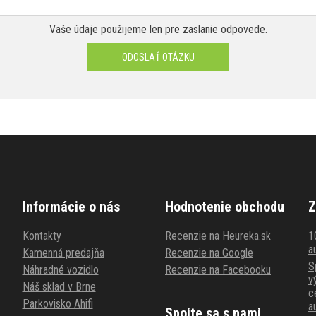
Vaše údaje použijeme len pre zaslanie odpovede.
ODOSLAŤ OTÁZKU
Informácie o nás
Hodnotenie obchodu
Z
Kontakty
Recenzie na Heureka.sk
1
au
Kamenná predajňa
Recenzie na Google
S
Náhradné vozidlo
Recenzie na Facebooku
v
Náš sklad v Brne
c
Parkovisko Ahifi
a
Spojte sa s nami