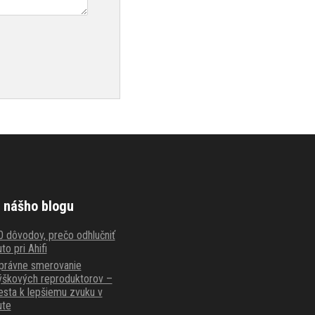
 nášho blogu
0 dôvodov, prečo odhlučniť
to pri Ahifi
právne smerovanie
ýškových reproduktorov –
esta k lepšiemu zvuku v
ute