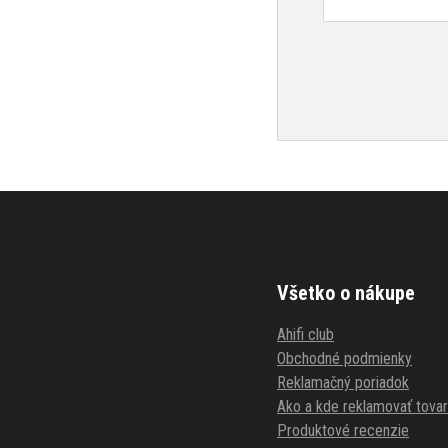
Všetko o nákupe
Ahifi club
Obchodné podmienky
Reklamačný poriadok
Ako a kde reklamovať tovar
Produktové recenzie