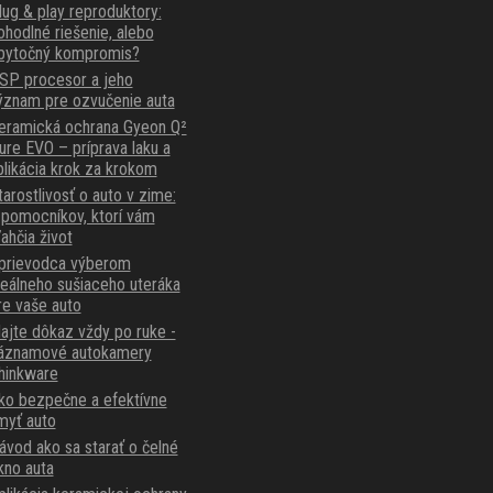
lug & play reproduktory:
ohodlné riešenie, alebo
bytočný kompromis?
SP procesor a jeho
ýznam pre ozvučenie auta
eramická ochrana Gyeon Q²
ure EVO – príprava laku a
plikácia krok za krokom
tarostlivosť o auto v zime:
 pomocníkov, ktorí vám
ľahčia život
prievodca výberom
deálneho sušiaceho uteráka
re vaše auto
ajte dôkaz vždy po ruke -
áznamové autokamery
hinkware
ko bezpečne a efektívne
myť auto
ávod ako sa starať o čelné
kno auta