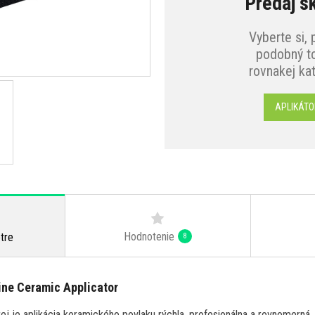
Predaj s
Vyberte si, 
podobný to
rovnakej ka
APLIKÁTO
Hodnotenie
tre
8
ine Ceramic Applicator
ej je aplikácia keramického povlaku rýchla, profesionálna a rovnomerná.