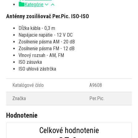
Kategórie
Anténny zosilňovač Per.Pic. ISO-ISO
Dĺžka kábla - 0,3 m
Napájacie napätie - 12 V DC
Zosilnenie pásma AM - 20 dB
Zosilnenie pásma FM - 12 dB
Vlnový rozsah - AM, FM
ISO zásuvka
ISO uhlová zástrčka
Katalógové číslo
A9608
Značka
Per.Pic.
Hodnotenie
Celkové hodnotenie