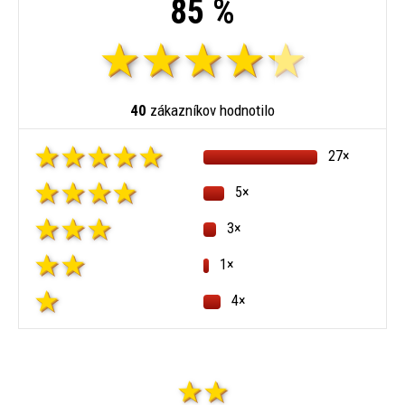
85 %
40
zákazníkov hodnotilo
27×
5×
3×
1×
4×