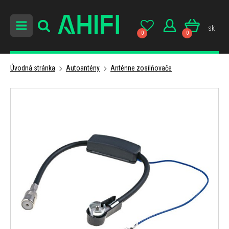
sk
0
0
Úvodná stránka
Autoantény
Anténne zosilňovače