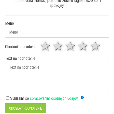
Jednoduchá montáž, pomohlo zosilniť signál takže som
spokojný.
Meno
1 hviezda
2 hviezdy
3 hviez
4 hv
5 
Ohodnoťte produkt:
Text na hodnotenie
Súhlasím so
spracovaním osobných údajov.
ODOSLAŤ HODNOTENIE