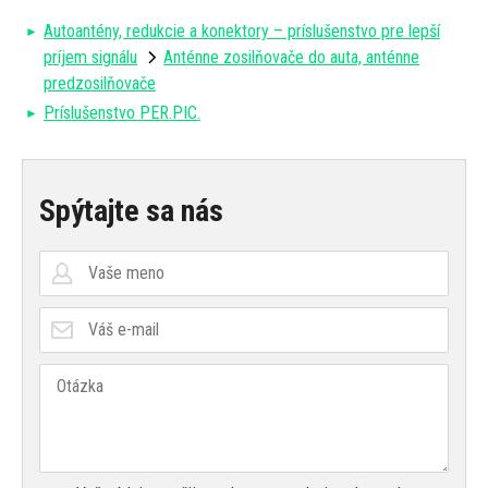
Autoantény, redukcie a konektory – príslušenstvo pre lepší
príjem signálu
Anténne zosilňovače do auta, anténne
predzosilňovače
Príslušenstvo PER.PIC.
Spýtajte sa nás