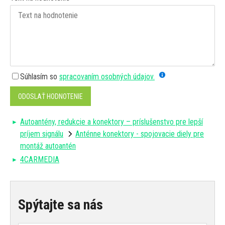
Súhlasím so
spracovaním osobných údajov.
ODOSLAŤ HODNOTENIE
Autoantény, redukcie a konektory – príslušenstvo pre lepší
príjem signálu
Anténne konektory - spojovacie diely pre
montáž autoantén
4CARMEDIA
Spýtajte sa nás