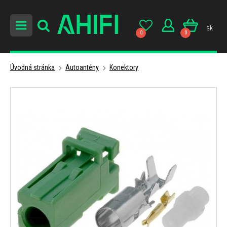
sk
0
0
Úvodná stránka
Autoantény
Konektory