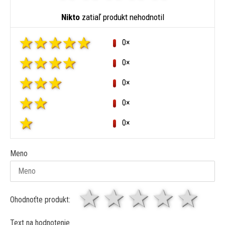
Nikto
zatiaľ produkt nehodnotil
0×
0×
0×
0×
0×
Meno
1 hviezda
2 hviezdy
3 hviez
4 hv
5 
Ohodnoťte produkt:
Text na hodnotenie