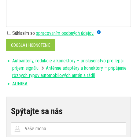
Súhlasím so
spracovaním osobných údajov.
ODOSLAŤ HODNOTENIE
Autoantény, redukcie a konektory – príslušenstvo pre lepší
príjem signálu
Anténne adaptéry a konektory – pripájanie
rôznych typov automobilových antén a rádií
AUNIKA
Spýtajte sa nás