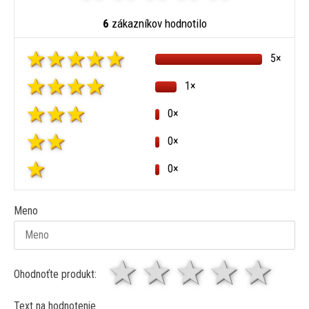
6
zákazníkov hodnotilo
5×
1×
0×
0×
0×
Meno
1 hviezda
2 hviezdy
3 hviez
4 hv
5 
Ohodnoťte produkt:
Text na hodnotenie