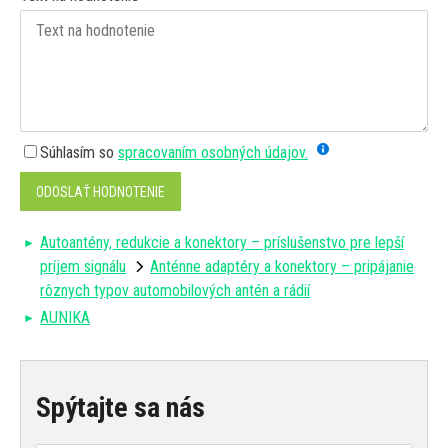
Súhlasím so
spracovaním osobných údajov.
ODOSLAŤ HODNOTENIE
Autoantény, redukcie a konektory – príslušenstvo pre lepší
príjem signálu
Anténne adaptéry a konektory – pripájanie
rôznych typov automobilových antén a rádií
AUNIKA
Spýtajte sa nás