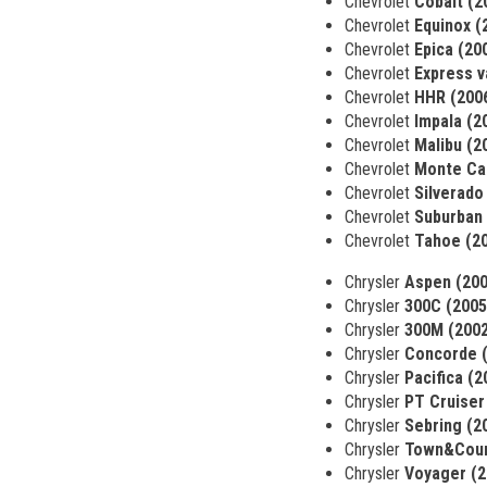
Chevrolet
Cobalt (2
Chevrolet
Equinox (
Chevrolet
Epica (20
Chevrolet
Express v
Chevrolet
HHR (2006
Chevrolet
Impala (2
Chevrolet
Malibu (2
Chevrolet
Monte Car
Chevrolet
Silverado
Chevrolet
Suburban 
Chevrolet
Tahoe (20
Chrysler
Aspen (200
Chrysler
300C (2005
Chrysler
300M (2002
Chrysler
Concorde (
Chrysler
Pacifica (2
Chrysler
PT Cruiser
Chrysler
Sebring (2
Chrysler
Town&Count
Chrysler
Voyager (2