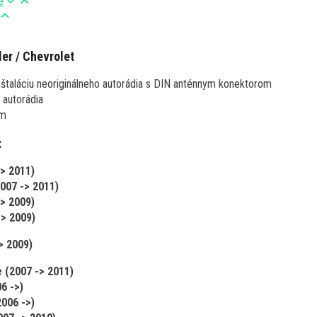
e
er / Chevrolet
nštaláciu neoriginálneho autorádia s DIN anténnym konektorom
 autorádia
cm
:
> 2011)
007 -> 2011)
> 2009)
> 2009)
> 2009)
 (2007 -> 2011)
6 ->)
2006 ->)