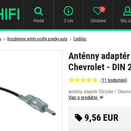
0
Hľadať
O nás
Obľúbené
Môj úč
y
Rozdelenie antén podľa značky auta
Cadillac
Anténny adaptér 
Chevrolet - DIN
(
11 hodnotení
)
anténny adaptér Chrysler / Chevrol
Viac o produkte
9,56 EUR