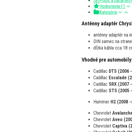
Popis a parametr
Hodnotenie
11
Kategórie
Anténny adaptér Chrysl
anténny adaptér na i
DIN samec na strane
dĺžka kábla cca 18 
Vhodné pre automobily
Cadillac
DTS (2006 -
Cadillac
Escalade (2
Cadillac
SRX (2007 -
Cadillac
STS (2005 -
Hummer
H2 (2008 -
Chevrolet
Avalanche
Chevrolet
Aveo (200
Chevrolet
Captiva (