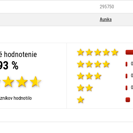
295750
Aunika
é hodnotenie
93 %
zníkov hodnotilo