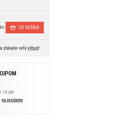
ks
DO KOŠÍKA
 a získajte veľa
výhod
!
ÁKUPOM
o 14 dní
s
na predajne