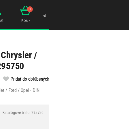
0
sk
et
Košík
Chrysler /
 295750
Pridať do obľúbených
et / Ford / Opel - DIN
Katalógové číslo: 295750