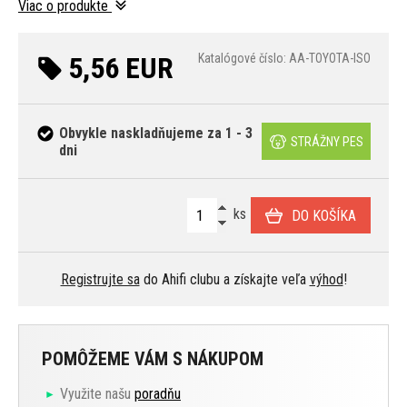
Viac o produkte
5,56 EUR
Katalógové číslo: AA-TOYOTA-ISO
Obvykle naskladňujeme za 1 - 3
STRÁŽNY PES
dni
ks
DO KOŠÍKA
Registrujte sa
do Ahifi clubu a získajte veľa
výhod
!
POMÔŽEME VÁM S NÁKUPOM
Využite našu
poradňu