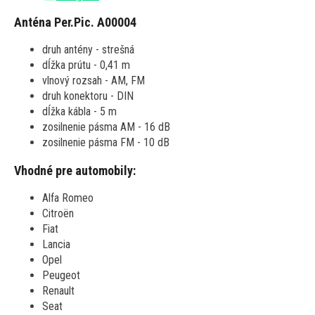
Anténa Per.Pic. A00004
druh antény - strešná
dĺžka prútu - 0,41 m
vlnový rozsah - AM, FM
druh konektoru - DIN
dĺžka kábla - 5 m
zosilnenie pásma AM - 16 dB
zosilnenie pásma FM - 10 dB
Vhodné pre automobily:
Alfa Romeo
Citroën
Fiat
Lancia
Opel
Peugeot
Renault
Seat