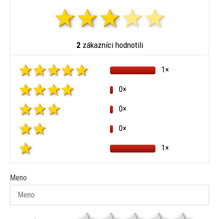
2
zákazníci hodnotili
1×
0×
0×
0×
1×
Meno