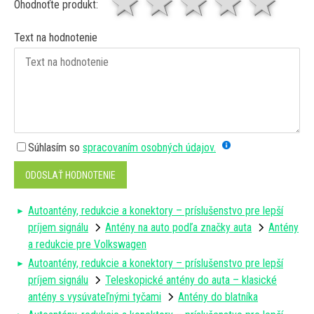
1 hviezda
2 hviezdy
3 hviez
4 hv
5 
Ohodnoťte produkt:
Text na hodnotenie
Súhlasím so
spracovaním osobných údajov.
ODOSLAŤ HODNOTENIE
Autoantény, redukcie a konektory – príslušenstvo pre lepší
príjem signálu
Antény na auto podľa značky auta
Antény
a redukcie pre Volkswagen
Autoantény, redukcie a konektory – príslušenstvo pre lepší
príjem signálu
Teleskopické antény do auta – klasické
antény s vysúvateľnými tyčami
Antény do blatníka