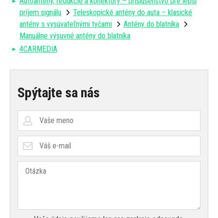
Autoantény, redukcie a konektory – príslušenstvo pre lepší
príjem signálu
Teleskopické antény do auta – klasické
antény s vysúvateľnými tyčami
Antény do blatníka
Manuálne výsuvné antény do blatníka
4CARMEDIA
Spýtajte sa nás