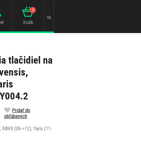
0
sk
et
Košík
a tlačidiel na
vensis,
aris
Y004.2
Pridať do
obľúbených
, RAV4 (06->12), Yaris (11-