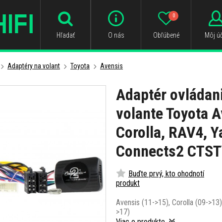
0
Hľadať
O nás
Obľúbené
Môj úč
Adaptéry na volant
Toyota
Avensis
Adaptér ovládani
volante Toyota A
Corolla, RAV4, Y
Connects2 CTST
Buďte prvý, kto ohodnotí
produkt
Avensis (11->15), Corolla (09->13)
>17)
Viac o produkte