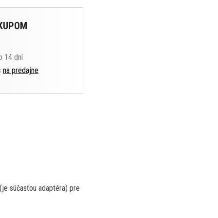
ÁKUPOM
o 14 dní
s
na predajne
 (je súčasťou adaptéra) pre