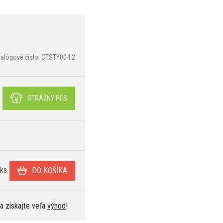
talógové číslo: CTSTY004.2
STRÁŽNY PES
ks
DO KOŠÍKA
 a získajte veľa
výhod
!