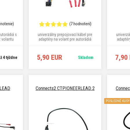
dnotenie)
(7 hodnotení)
autorádiá s
univerzálny prepojovací kábel pre
univerzá
 volantu
adaptéry na volant pre autorádiá
adaptér
Alpine, Clarion, JVC Kenwood,
Alpine
Panasonic, Pioneer, Sony a ďalších
Panasonic
5,90 EUR
7,90
až 4 týždne
Skladom
2LEAD
Connects2 CTPIONEERLEAD.2
Conne
POSLEDNÉ KUSY