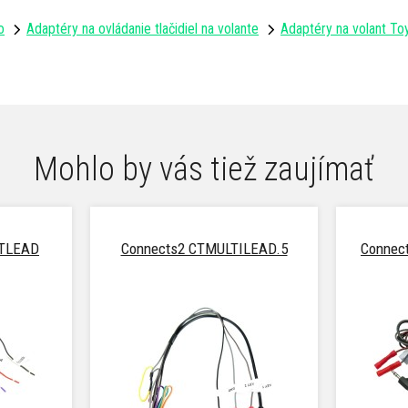
o
Adaptéry na ovládanie tlačidiel na volante
Adaptéry na volant To
Mohlo by vás tiež zaujímať
RTLEAD
Connects2 CTMULTILEAD.5
Connec