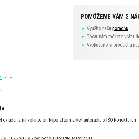
POMÔŽEME VÁM S N
Využite našu
poradňu
Tovar nám môžete vrátiť d
Vyskúšajte si produkt u ná
e
ta
iel ovládania na volante pri kúpe aftermarket autorádia s ISO konektorom
5
(2011 -> 2015)
- pôvodné autorádio
Matsushita