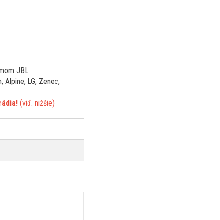
témom JBL.
, Alpine, LG, Zenec,
rádia!
(viď. nižšie)