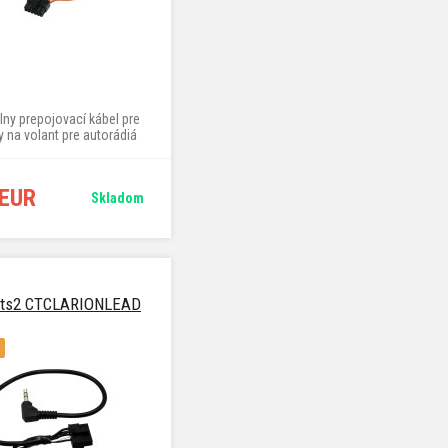
lny prepojovací kábel pre
y na volant pre autorádiá
, Clarion, JVC Kenwood,
, Pioneer, Sony a ďalších,
dĺžka 80 cm
 EUR
Skladom
cts2 CTCLARIONLEAD