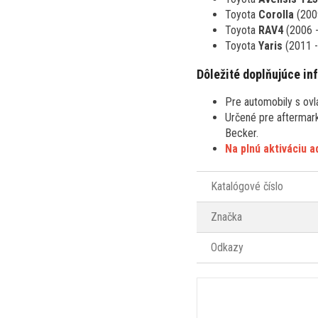
Toyota
Corolla
(200
Toyota
RAV4
(2006 
Toyota
Yaris
(2011 -
Dôležité doplňujúce in
Pre automobily s ov
Určené pre aftermark
Becker.
Na plnú aktiváciu 
Katalógové číslo
Značka
Odkazy