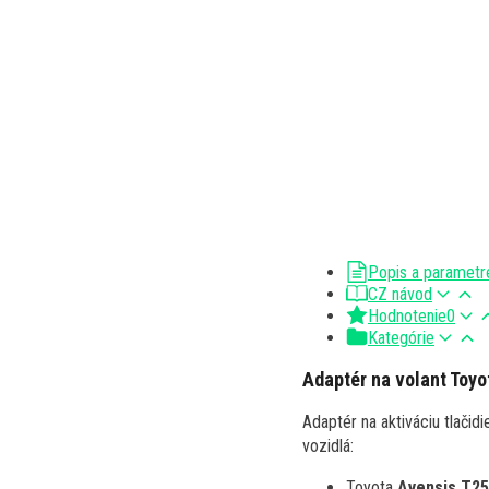
Popis a parametr
CZ návod
Hodnotenie
0
Kategórie
Adaptér na volant Toyo
Adaptér na aktiváciu tlačid
vozidlá:
Toyota
Avensis T2