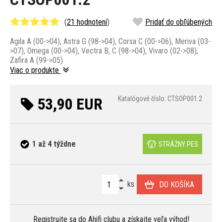
(
21 hodnotení
)
Pridať do obľúbených
Agila A (00->04), Astra G (98->04), Corsa C (00->06), Meriva (03-
>07), Omega (00->04), Vectra B, C (98->04), Vivaro (02->08),
Zafira A (99->05)
Viac o produkte
53,90 EUR
Katalógové číslo: CTSOP001.2
1 až 4 týždne
STRÁŽNY PES
ks
DO KOŠÍKA
Registrujte sa
do Ahifi clubu a získajte veľa
výhod
!