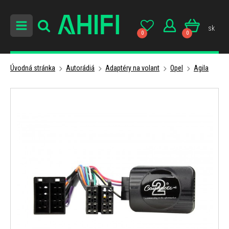
sk
0
0
Úvodná stránka
Autorádiá
Adaptéry na volant
Opel
Agila