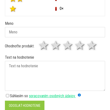
0×
Meno
1 hviezda
2 hviezdy
3 hviez
4 hv
5 
Ohodnoťte produkt:
Text na hodnotenie
Súhlasím so
spracovaním osobných údajov.
ODOSLAŤ HODNOTENIE