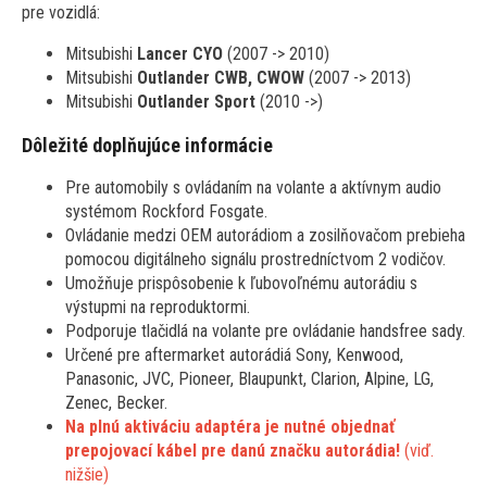
pre vozidlá:
Mitsubishi
Lancer CYO
(2007 -> 2010)
Mitsubishi
Outlander CWB, CWOW
(2007 -> 2013)
Mitsubishi
Outlander Sport
(2010 ->)
Dôležité doplňujúce informácie
Pre automobily s ovládaním na volante a aktívnym audio
systémom Rockford Fosgate.
Ovládanie medzi OEM autorádiom a zosilňovačom prebieha
pomocou digitálneho signálu prostredníctvom 2 vodičov.
Umožňuje prispôsobenie k ľubovoľnému autorádiu s
výstupmi na reproduktormi.
Podporuje tlačidlá na volante pre ovládanie handsfree sady.
Určené pre aftermarket autorádiá Sony, Kenwood,
Panasonic, JVC, Pioneer, Blaupunkt, Clarion, Alpine, LG,
Zenec, Becker.
Na plnú aktiváciu adaptéra je nutné objednať
prepojovací kábel pre danú značku autorádia!
(viď.
nižšie)