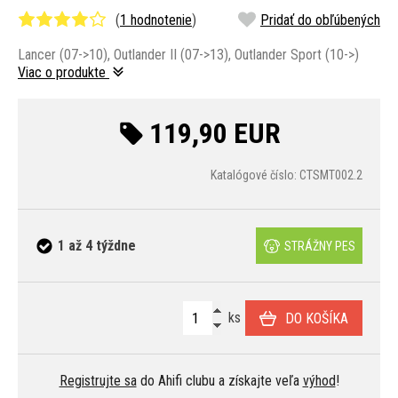
(
1 hodnotenie
)
Pridať do obľúbených
Lancer (07->10), Outlander II (07->13), Outlander Sport (10->)
Viac o produkte
119,90 EUR
Katalógové číslo: CTSMT002.2
1 až 4 týždne
STRÁŽNY PES
ks
DO KOŠÍKA
Registrujte sa
do Ahifi clubu a získajte veľa
výhod
!