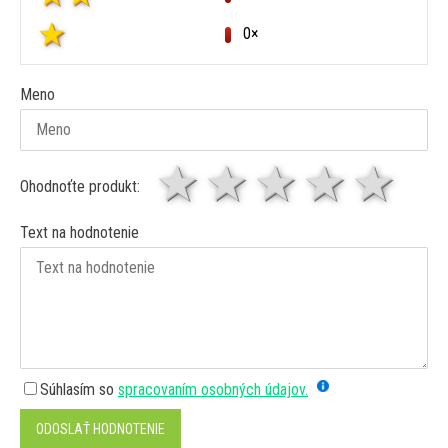
0×
Meno
1 hviezda
2 hviezdy
3 hviez
4 hv
5 
Ohodnoťte produkt:
Text na hodnotenie
Súhlasím so
spracovaním osobných údajov.
ODOSLAŤ HODNOTENIE