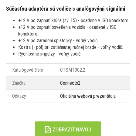
Súčasťou adaptéra sú vodiče s analógovými signálmi
+12 V po zapnutí kľúča (sv. 15) - osadené v ISO konektore.
+12 V po zapnutí osvetlenia vozidla - osadené v ISO
konektore.
+12 V po zaradení spiatočky - voľný vodič.
Kostra (- pól) pri zatiahnutej ručnej brzde - voľný vodič.
Rýchlostné impulzy - voľný vodič.
Katalógové číslo
CTSMT002.2
Značka
Connects2
Odkazy
Oficiálna webová prezentácia
ZOBRAZIŤ NÁVOD