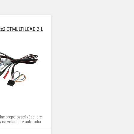
ts2 CTMULTILEAD.2-L
lny prepojovací kábel pre
y na volant pre autorádiá
, Clarion, JVC Kenwood,
, Pioneer, Sony a ďalších,