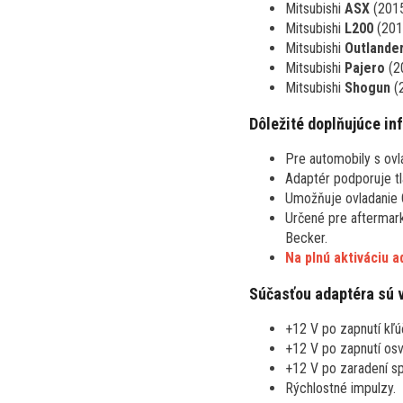
Mitsubishi
ASX
(2015
Mitsubishi
L200
(201
Mitsubishi
Outlande
Mitsubishi
Pajero
(2
Mitsubishi
Shogun
(
Dôležité doplňujúce in
Pre automobily s ov
Adaptér podporuje tl
Umožňuje ovladanie 
Určené pre aftermark
Becker.
Na plnú aktiváciu 
Súčasťou adaptéra sú 
+12 V po zapnutí kľúč
+12 V po zapnutí osve
+12 V po zaradení sp
Rýchlostné impulzy.