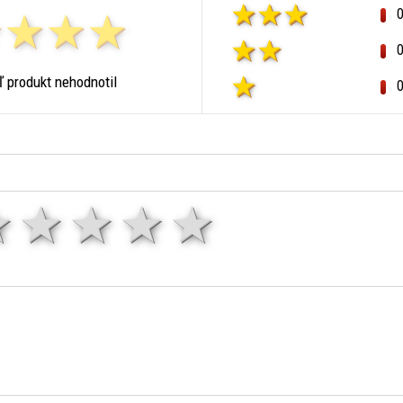
ľ produkt nehodnotil
1 hviezda
2 hviezdy
3 hviezdy
4 hviezdy
5 hviezd