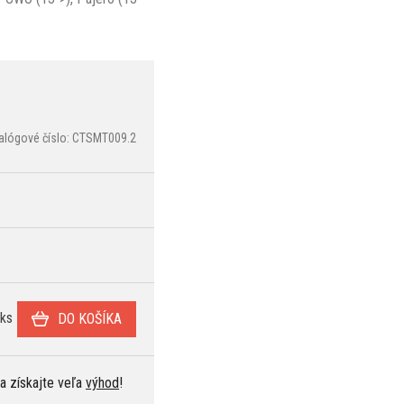
alógové číslo: CTSMT009.2
ks
DO KOŠÍKA
 a získajte veľa
výhod
!