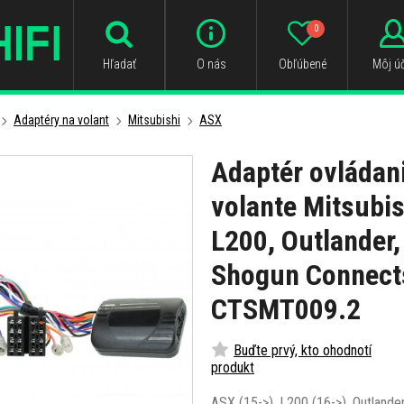
0
Hľadať
O nás
Obľúbené
Môj úč
Adaptéry na volant
Mitsubishi
ASX
Adaptér ovládani
volante Mitsubi
L200, Outlander,
Shogun Connect
CTSMT009.2
Buďte prvý, kto ohodnotí
produkt
ASX (15->), L200 (16->), Outlande