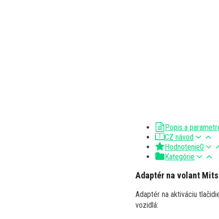
Popis a parametr
CZ návod
Hodnotenie
0
Kategórie
Adaptér na volant Mits
Adaptér na aktiváciu tlačid
vozidlá: