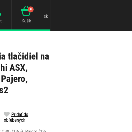
0
sk
et
Košík
a tlačidiel na
shi ASX,
 Pajero,
s2
Pridať do
obľúbených
r CWO (13->), Pajero (13-