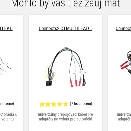
Mohlo by vás tiež zaujímať
RTLEAD
Connects2 CTMULTILEAD.5
Connec
dnotenie)
(7 hodnotení)
autorádiá s
univerzálny prepojovací kábel pre
univerzá
 volantu
adaptéry na volant pre autorádiá
adaptér
Alpine, Clarion, JVC Kenwood,
Alpine
Panasonic, Pioneer, Sony a ďalších
Panasonic