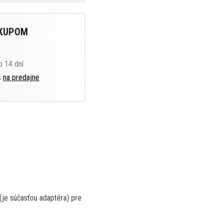
ÁKUPOM
o 14 dní
s
na predajne
 (je súčasťou adaptéra) pre