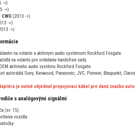
 ->)
5 ->)
r CWO
(2013 ->)
013 ->)
2013 ->)
formácie
ládaním na volante a aktívnym audio systémom Rockford Fosgate.
ačidlá na volante pre ovládanie handsfree sady.
OEM aktívneho audio systému Rockford Fosgate.
et autorádiá Sony, Kenwood, Panasonic, JVC, Pioneer, Blaupunkt, Clarion
adaptéra je nutné objednať prepojovací kábel pre danú značku auto
vodiče s analógovými signálmi
a (sv. 15).
tlenia vozidla.
iatočky.