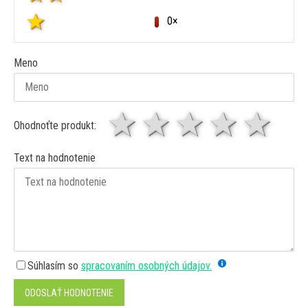
0×
Meno
1 hviezda
2 hviezdy
3 hviez
4 hv
5 
Ohodnoťte produkt:
Text na hodnotenie
Súhlasím so
spracovaním osobných údajov.
ODOSLAŤ HODNOTENIE