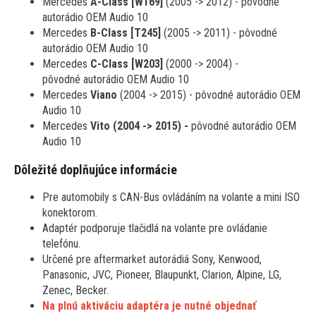
Mercedes
A-Class [W169]
(2005 -> 2012) -
pôvodné
autorádio OEM Audio 10
Mercedes
B-Class [T245]
(2005 -> 2011) - pôvodné
autorádio OEM Audio 10
Mercedes
C-Class [W203]
(2000 -> 2004) -
pôvodné autorádio OEM Audio 10
Mercedes
Viano
(2004 -> 2015) -
pôvodné autorádio OEM
Audio 10
Mercedes
Vito (2004 -> 2015) -
pôvodné autorádio OEM
Audio 10
Dôležité doplňujúce informácie
Pre automobily s CAN-Bus ovládáním na volante a mini ISO
konektorom.
Adaptér podporuje tlačidlá na volante pre ovládanie
telefónu.
Určené pre aftermarket autorádiá Sony, Kenwood,
Panasonic, JVC, Pioneer, Blaupunkt, Clarion, Alpine, LG,
Zenec, Becker.
Na plnú aktiváciu adaptéra je nutné objednať