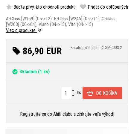
Buďte prvý, kto ohodnotí produkt
Pridať do obľúbených
A-Class [W169] (05->12), B-Class [W245] (05->11), C-class
[W203] (00->04), Viano (04->15), Vito (04->15)
Viac o produkte
86,90 EUR
Katalógové číslo: CTSMC003.2
Skladom
(1 ks)
ks
DO KOŠÍKA
Registrujte sa
do Ahifi clubu a získajte veľa
výhod
!