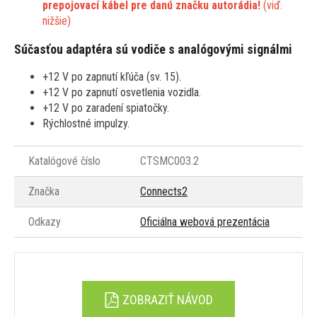
prepojovací kábel pre danú značku autorádia!
(viď.
nižšie)
Súčasťou adaptéra sú vodiče s analógovými signálmi
+12 V po zapnutí kľúča (sv. 15).
+12 V po zapnutí osvetlenia vozidla.
+12 V po zaradení spiatočky.
Rýchlostné impulzy.
Katalógové číslo
CTSMC003.2
Značka
Connects2
Odkazy
Oficiálna webová prezentácia
ZOBRAZIŤ NÁVOD