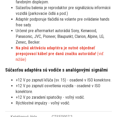
farebným displejom.
Súčasťou balenia je reproduktor pre signálizáciu informácii
vozidlá (parkovacie čidlá a pod.)
Adaptér podporuje tlačidlá na volante pre ovládanie hands
free sady.
Určené pre aftermarket autorádiá Sony, Kenwood,
Panasonic, JVC, Pioneer, Blaupunkt, Clarion, Alpine, LG,
Zenec, Becker.
Na plnú aktiváciu adaptéra je nutné objednať
prepojovací kábel pre danú značku autorádia!
(viď.
nižšie)
Súčasťou adaptéra sú vodiče s analógovými signálmi
+12 V po zapnutí kľúča (sv. 15) - osadené v ISO konektore.
+12 V po zapnutí osvetlenia vozidla - osadené v ISO
konektore.
+12 V po zaradení spiatočky - voľný vodič.
Rýchlostné impulzy - voľný vodič.
Katalógové číslo
CTSFO007.2