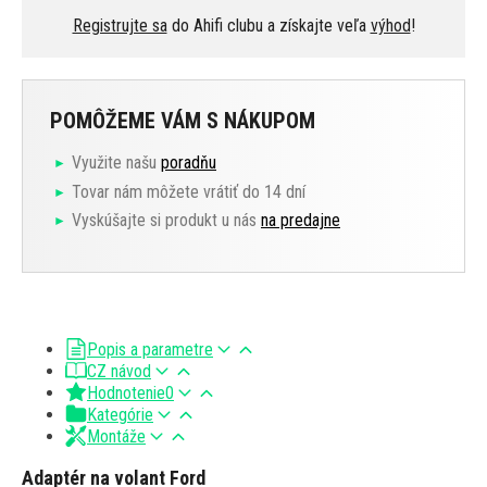
Registrujte sa
do Ahifi clubu a získajte veľa
výhod
!
POMÔŽEME VÁM S NÁKUPOM
Využite našu
poradňu
Tovar nám môžete vrátiť do 14 dní
Vyskúšajte si produkt u nás
na predajne
Popis a parametre
CZ návod
Hodnotenie
0
Kategórie
Montáže
Adaptér na volant Ford