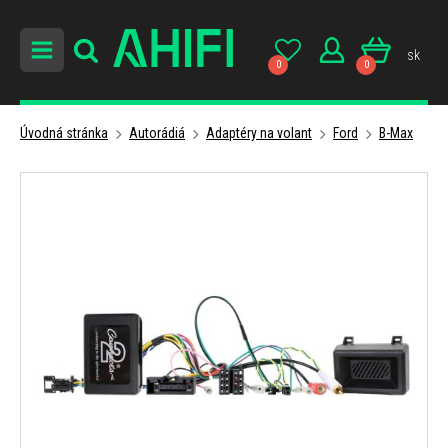
sk
0
0
Úvodná stránka
Autorádiá
Adaptéry na volant
Ford
B-Max