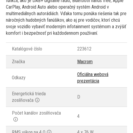
funkcií, ako je DAB+ digitálne rádio, Bluetooth hands free, Apple
CarPlay, Android Auto alebo operačný systém Android v
multimediálnych autorádiách. Vďaka tomu ponúka riešenia tak pre
náročných hudobných fanúšikov, ako aj pre vodičov, ktorí chcú
svoje vozidlo vybaviť moderným infotainment systémom a zvýšiť
komfort i bezpečnosť pri každodennom používaní.
Katalógové číslo
223612
Značka
Macrom
Oficiálna webová
Odkazy
prezentácia
Energetická trieda
D
zosilňovača
Počet kanálov zosilňovača
4
RMS výkon na 4 Ω
4 x 76 W