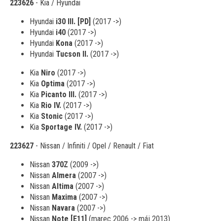
223626
- Kia / Hyundai
Hyundai
i30 III. [PD]
(2017 ->)
Hyundai
i40
(2017 ->)
Hyundai
Kona
(2017 ->)
Hyundai
Tucson II.
(2017 ->)
Kia
Niro
(2017 ->)
Kia
Optima
(2017 ->)
Kia
Picanto III.
(2017 ->)
Kia
Rio IV.
(2017 ->)
Kia
Stonic
(2017 ->)
Kia
Sportage IV.
(2017 ->)
223627
- Nissan / Infiniti / Opel / Renault / Fiat
Nissan
370Z
(2009 ->)
Nissan
Almera
(2007 ->)
Nissan
Altima
(2007 ->)
Nissan
Maxima
(2007 ->)
Nissan
Navara
(2007 ->)
Nissan
Note [E11]
(marec 2006 -> máj 2013)