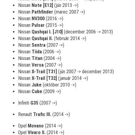
Nissan
Note [E12]
(jún 2013 ->)
Nissan
Pathfinder
(marec 2007 ->)
Nissan
NV300
(2016 ->)
Nissan
Pulsar
(2015 ->)
Nissan
Qashqai I. [J10]
(december 2006 -> 2013)
Nissan
Qashqai II.
(február 2014 ->)
Nissan
Sentra
(2007 ->)
Nissan
Tiida
(2006 ->)
Nissan
Titan
(2004 ->)
Nissan
Versa
(2007 ->)
Nissan
X-Trail [T31]
(jún 2007 -> december 2013)
Nissan
X-Trail [T32]
(január 2014 ->)
Nissan
Juke
(október 2010 ->)
Nissan
Cube
(2009 ->)
Infiniti
G35
(2007 ->)
Renault
Trafic III.
(2014 ->)
Opel
Movano
(2014 ->)
Opel
Vivaro II.
(2014 ->)