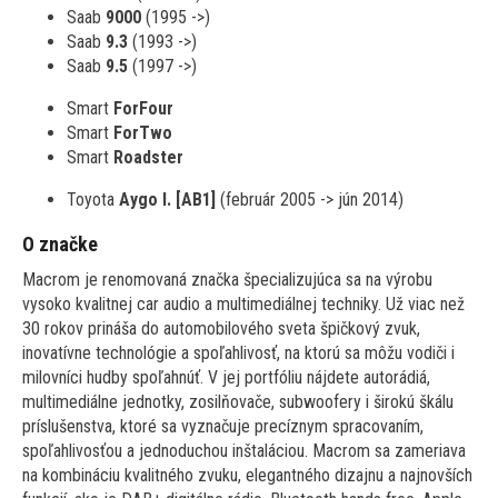
Saab
9000
(1995 ->)
Saab
9.3
(1993 ->)
Saab
9.5
(1997 ->)
Smart
ForFour
Smart
ForTwo
Smart
Roadster
Toyota
Aygo I. [AB1]
(február 2005 -> jún 2014)
O značke
Macrom je renomovaná značka špecializujúca sa na výrobu
vysoko kvalitnej car audio a multimediálnej techniky. Už viac než
30 rokov prináša do automobilového sveta špičkový zvuk,
inovatívne technológie a spoľahlivosť, na ktorú sa môžu vodiči i
milovníci hudby spoľahnúť. V jej portfóliu nájdete autorádiá,
multimediálne jednotky, zosilňovače, subwoofery i širokú škálu
príslušenstva, ktoré sa vyznačuje precíznym spracovaním,
spoľahlivosťou a jednoduchou inštaláciou. Macrom sa zameriava
na kombináciu kvalitného zvuku, elegantného dizajnu a najnovších