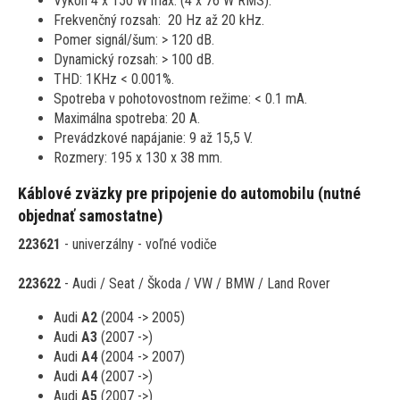
Výkon 4 x 150 W max. (4 x 76 W RMS).
Frekvenčný rozsah: 20 Hz až 20 kHz.
Pomer signál/šum: > 120 dB.
Dynamický rozsah: > 100 dB.
THD: 1KHz < 0.001%.
Spotreba v pohotovostnom režime: < 0.1 mA.
Maximálna spotreba: 20 A.
Prevádzkové napájanie: 9 až 15,5 V.
Rozmery: 195 x 130 x 38 mm.
Káblové zväzky pre pripojenie do automobilu (nutné
objednať samostatne)
223621
- univerzálny - voľné vodiče
223622
- Audi / Seat / Škoda / VW / BMW / Land Rover
Audi
A2
(2004 -> 2005)
Audi
A3
(2007 ->)
Audi
A4
(2004 -> 2007)
Audi
A4
(2007 ->)
Audi
A5
(2007 ->)