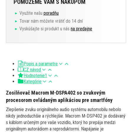
POMÔŽEME VÁM S NÁKUPOM
Využite našu
poradňu
Tovar nám môžete vrátiť do 14 dní
Vyskúšajte si produkt u nás
na predajne
Popis a parametre
CZ návod
Hodnotenie
1
Kategórie
Zosilňovač Macrom M-DSPA402 so zvukovým
procesorom ovládaným aplikáciou pre smartfóny
Zlepšenie zvuku originálneho audio systému automobilu nebolo
nikdy jednoduchšie a rýchlejšie. Macrom M-DSP402 je dodávaný
s káblom určeným pre vaše vozidlo, ktorý ho prepája medzi
originálnym autorádiom a reproduktormi. Napájanie je