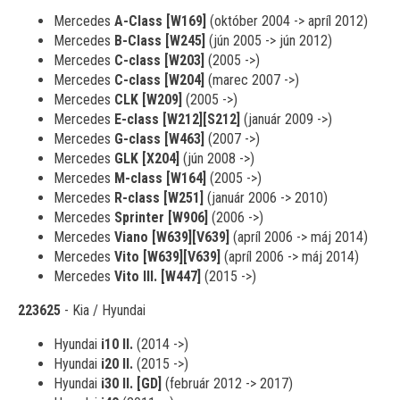
Mercedes
A-Class [W169]
(október 2004 -> apríl 2012)
Mercedes
B-Class [W245]
(jún 2005 -> jún 2012)
Mercedes
C-class [W203]
(2005 ->)
Mercedes
C-class [W204]
(marec 2007 ->)
Mercedes
CLK [W209]
(2005 ->)
Mercedes
E-class [W212][S212]
(január 2009 ->)
Mercedes
G-class [W463]
(2007 ->)
Mercedes
GLK [X204]
(jún 2008 ->)
Mercedes
M-class [W164]
(2005 ->)
Mercedes
R-class [W251]
(január 2006 -> 2010)
Mercedes
Sprinter [W906]
(2006 ->)
Mercedes
Viano [W639][V639]
(apríl 2006 -> máj 2014)
Mercedes
Vito [W639][V639]
(apríl 2006 -> máj 2014)
Mercedes
Vito III. [W447]
(2015 ->)
223625
- Kia / Hyundai
Hyundai
i10 II.
(2014 ->)
Hyundai
i20 II.
(2015 ->)
Hyundai
i30 II. [GD]
(február 2012 -> 2017)