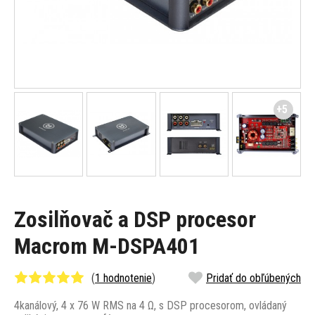
+5
Zosilňovač a DSP procesor
Macrom M-DSPA401
(
1 hodnotenie
)
Pridať do obľúbených
4kanálový, 4 x 76 W RMS na 4 Ω, s DSP procesorom, ovládaný