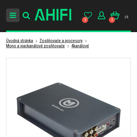
sk
0
0
Úvodná stránka
Zosilňovače a procesory
Mono a viackanálové zosilňovače
4kanálové