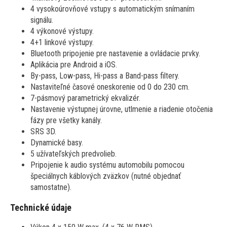
4 vysokoúrovňové vstupy s automatickým snímaním
signálu.
4 výkonové výstupy.
4+1 linkové výstupy.
Bluetooth pripojenie pre nastavenie a ovládacie prvky.
Aplikácia pre Android a iOS.
By-pass, Low-pass, Hi-pass a Band-pass filtery.
Nastaviteľné časové oneskorenie od 0 do 230 cm.
7-pásmový parametrický ekvalizér.
Nastavenie výstupnej úrovne, utlmenie a riadenie otočenia
fázy pre všetky kanály.
SRS 3D.
Dynamické basy.
5 užívateľských predvolieb.
Pripojenie k audio systému automobilu pomocou
špeciálnych káblových zväzkov (nutné objednať
samostatne).
Technické údaje