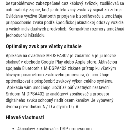
bezproblémovo zabezpečené cez káblový zväzok, zosilňovač sa
automaticky zapne, keď je detekovaný zvukový signál zo zdroja.
Ovládanie využíva Bluetooth pripojenie k zosilňovaču a umožňuje
prispôsobenie zvuku podľa špecifickej akustickej odozvy vozidla
a vašich individuálnych predvolieb. Kompaktné rozmery umožňujú
jednoduchú inštaláciu.
Optimálny zvuk pre všetky situácie
Aplikácia na ovládanie M-DSPA402 je zadarmo a je ju možné
stiahnuť v obchode Google Play alebo Apple store. Aktiváciou
spojenia Bluetooth s M-DSPA402 získate prístup ku všetkým
hlavným parametrom zvukového procesora, čo umožňuje
optimalizovať a prispôsobiť zvukový výkon celého systému.
Aplikácia vám umožňuje uložiť až päť vlastných nastavení.
Srdcom M-DPSA402 je analógový zosilňovač a procesor
digitálneho zvuku schopný riadiť osem kanálov. Je vybavený
dvoma prevodníkmi A / D a štyrmi D / A.
Hlavné vlastnosti
4kanálový zosilňovač s DSP procesorom.