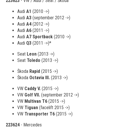
223623
- VW / Audi / Seat / Škoda
Audi
A1
(2010 ->)
Audi
A3
(september 2012 ->)
Audi
A4
(2012 ->)
Audi
A6
(2011 ->)
Audi
A7 Sportback
(2010 ->)
Audi
Q3
(2011 ->)*
Seat
Leon
(2013 ->)
Seat
Toledo
(2013 ->)
Škoda
Rapid
(2015 ->)
Škoda
Octavia
III.
(2013 ->)
VW
Caddy V.
(2015 ->)
VW
Golf VII.
(september 2012 ->)
VW
Multivan T6
(2015 ->)
VW
Tiguan
(facelift 2015 ->)
VW
Transporter T6
(2015 ->)
223624
- Mercedes