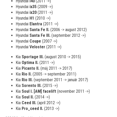
Hyundai
i40
(2011 ->)
Hyundai
ix35
(2009 ->)
Hyundai
ix20
(2011 ->)
Hyundai
H1
(2010 ->)
Hyundai
Elantra
(2011 ->)
Hyundai
Santa Fe II.
(2006 -> august 2012)
Hyundai
Santa Fe III.
(september 2012 ->)
Hyundai
Coupe
(2007 ->)
Hyundai
Veloster
(2011 ->)
Kia
Sportage III.
(august 2010 -> 2015)
Kia
Optima II.
(2011 ->)
Kia
Picanto II.
(máj 2011 -> 2017)
Kia
Rio II.
(2005 -> september 2011)
Kia
Rio III.
(september 2011 -> január 2017)
Kia
Sorento III.
(2015 ->)
Kia
Soul I. [AM] facelift
(november 2011 ->)
Kia
Soul II.
(2014 ->)
Kia
Ceed III.
(apríl 2012 ->)
Kia
Pro_ceed II.
(2013 ->)