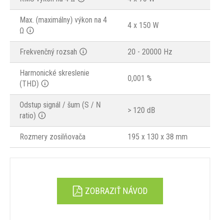
Max. (maximálny) výkon na 4
4 x 150 W
Ω
Frekvenčný rozsah
20 - 20000 Hz
Harmonické skreslenie
0,001 %
(THD)
Odstup signál / šum (S / N
> 120 dB
ratio)
Rozmery zosilňovača
195 x 130 x 38 mm
ZOBRAZIŤ NÁVOD