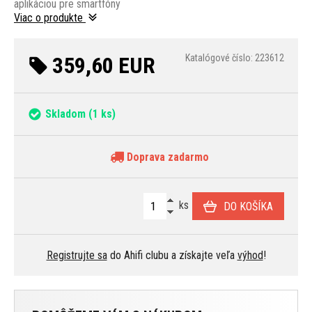
aplikáciou pre smartfóny
Viac o produkte
359,60 EUR
Katalógové číslo: 223612
Skladom
(1 ks)
Doprava zadarmo
ks
DO KOŠÍKA
Registrujte sa
do Ahifi clubu a získajte veľa
výhod
!