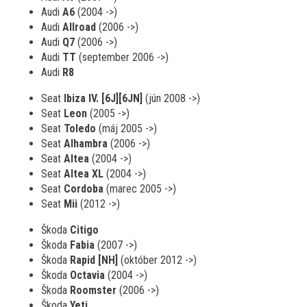
Audi
A6
(2004 ->)
Audi
Allroad
(2006 ->)
Audi
Q7
(2006 ->)
Audi
TT
(september 2006 ->)
Audi
R8
Seat
Ibiza IV. [6J][6JN]
(jún 2008 ->)
Seat
Leon
(2005 ->)
Seat
Toledo
(máj 2005 ->)
Seat
Alhambra
(2006 ->)
Seat
Altea
(2004 ->)
Seat
Altea XL
(2004 ->)
Seat
Cordoba
(marec 2005 ->)
Seat
Mii
(2012 ->)
Škoda
Citigo
Škoda
Fabia
(2007 ->)
Škoda
Rapid [NH]
(október 2012 ->)
Škoda
Octavia
(2004 ->)
Škoda
Roomster
(2006 ->)
Škoda
Yeti