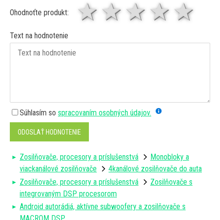
1 hviezda
2 hviezdy
3 hviez
4 hv
5 
Ohodnoťte produkt:
Text na hodnotenie
Súhlasím so
spracovaním osobných údajov.
ODOSLAŤ HODNOTENIE
Zosilňovače, procesory a príslušenstvá
Monobloky a
viackanálové zosilňovače
4kanálové zosilňovače do auta
Zosilňovače, procesory a príslušenstvá
Zosilňovače s
integrovaným DSP procesorom
Android autorádiá, aktívne subwoofery a zosilňovače s
MACROM DSP