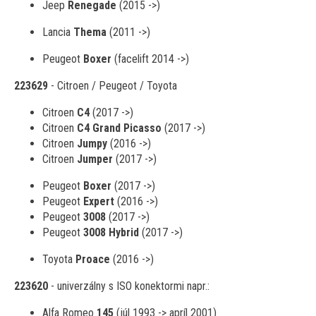
Jeep
Renegade
(2015 ->)
Lancia
Thema
(2011 ->)
Peugeot
Boxer
(facelift 2014 ->)
223629
- Citroen / Peugeot / Toyota
Citroen
C4
(2017 ->)
Citroen
C4 Grand Picasso
(2017 ->)
Citroen
Jumpy
(2016 ->)
Citroen
Jumper
(2017 ->)
Peugeot
Boxer
(2017 ->)
Peugeot
Expert
(2016 ->)
Peugeot
3008
(2017 ->)
Peugeot
3008 Hybrid
(2017 ->)
Toyota
Proace
(2016 ->)
223620
- univerzálny s ISO konektormi napr.:
Alfa Romeo
145
(júl 1993 -> apríl 2001)