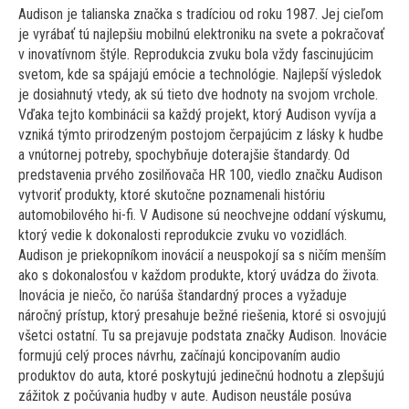
Audison je talianska značka s tradíciou od roku 1987. Jej cieľom
je vyrábať tú najlepšiu mobilnú elektroniku na svete a pokračovať
v inovatívnom štýle. Reprodukcia zvuku bola vždy fascinujúcim
svetom, kde sa spájajú emócie a technológie. Najlepší výsledok
je dosiahnutý vtedy, ak sú tieto dve hodnoty na svojom vrchole.
Vďaka tejto kombinácii sa každý projekt, ktorý Audison vyvíja a
vzniká týmto prirodzeným postojom čerpajúcim z lásky k hudbe
a vnútornej potreby, spochybňuje doterajšie štandardy. Od
predstavenia prvého zosilňovača HR 100, viedlo značku Audison
vytvoriť produkty, ktoré skutočne poznamenali históriu
automobilového hi-fi. V Audisone sú neochvejne oddaní výskumu,
ktorý vedie k dokonalosti reprodukcie zvuku vo vozidlách.
Audison je priekopníkom inovácií a neuspokojí sa s ničím menším
ako s dokonalosťou v každom produkte, ktorý uvádza do života.
Inovácia je niečo, čo narúša štandardný proces a vyžaduje
náročný prístup, ktorý presahuje bežné riešenia, ktoré si osvojujú
všetci ostatní. Tu sa prejavuje podstata značky Audison. Inovácie
formujú celý proces návrhu, začínajú koncipovaním audio
produktov do auta, ktoré poskytujú jedinečnú hodnotu a zlepšujú
zážitok z počúvania hudby v aute. Audison neustále posúva