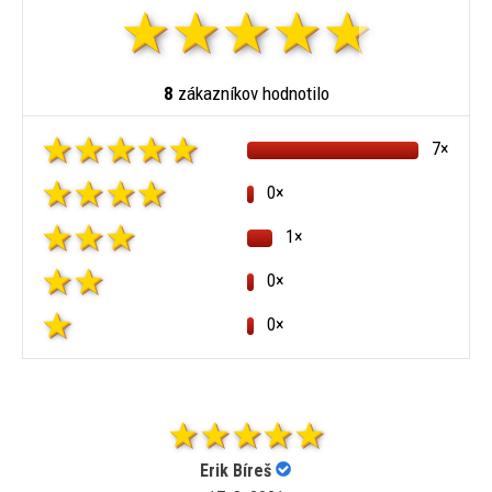
8
zákazníkov hodnotilo
7×
0×
1×
0×
0×
Erik Bíreš