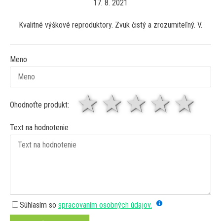
17. 8. 2021
Kvalitné výškové reproduktory. Zvuk čistý a zrozumiteľný. V.
Meno
1 hviezda
2 hviezdy
3 hviez
4 hv
5 
Ohodnoťte produkt:
Text na hodnotenie
Súhlasím so
spracovaním osobných údajov.