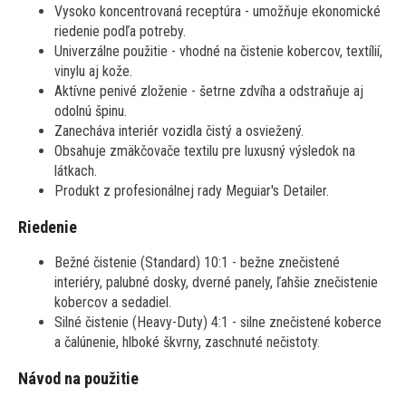
Vysoko koncentrovaná receptúra - umožňuje ekonomické
riedenie podľa potreby.
Univerzálne použitie - vhodné na čistenie kobercov, textílií,
vinylu aj kože.
Aktívne penivé zloženie - šetrne zdvíha a odstraňuje aj
odolnú špinu.
Zanecháva interiér vozidla čistý a osviežený.
Obsahuje zmäkčovače textilu pre luxusný výsledok na
látkach.
Produkt z profesionálnej rady Meguiar's Detailer.
Riedenie
Bežné čistenie (Standard) 10:1 - bežne znečistené
interiéry, palubné dosky, dverné panely, ľahšie znečistenie
kobercov a sedadiel.
Silné čistenie (Heavy-Duty) 4:1 - silne znečistené koberce
a čalúnenie, hlboké škvrny, zaschnuté nečistoty.
Návod na použitie