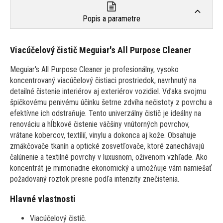
Popis a parametre
Viacúčelový čistič Meguiar's All Purpose Cleaner
Meguiar's All Purpose Cleaner je profesionálny, vysoko
koncentrovaný viacúčelový čistiaci prostriedok, navrhnutý na
detailné čistenie interiérov aj exteriérov vozidiel. Vďaka svojmu
špičkovému penivému účinku šetrne zdvíha nečistoty z povrchu a
efektívne ich odstraňuje. Tento univerzálny čistič je ideálny na
renováciu a hĺbkové čistenie väčšiny vnútorných povrchov,
vrátane kobercov, textílií, vinylu a dokonca aj kože. Obsahuje
zmäkčovače tkanín a optické zosvetľovače, ktoré zanechávajú
čalúnenie a textilné povrchy v luxusnom, oživenom vzhľade. Ako
koncentrát je mimoriadne ekonomický a umožňuje vám namiešať
požadovaný roztok presne podľa intenzity znečistenia.
Hlavné vlastnosti
Viacúčelový čistič.