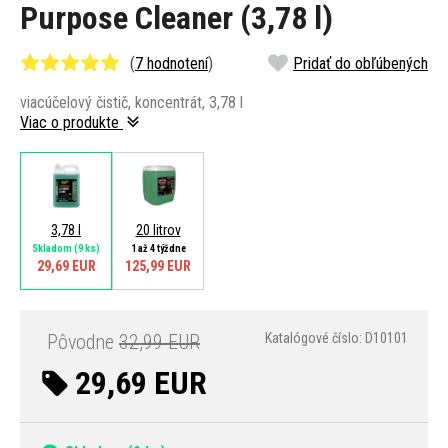
Purpose Cleaner (3,78 l)
(
7 hodnotení
)
Pridať do obľúbených
viacúčelový čistič, koncentrát, 3,78 l
Viac o produkte
3,78 l
20 litrov
Skladom
(9 ks)
1 až 4 týždne
29,69 EUR
125,99 EUR
Pôvodne
32,99 EUR
Katalógové číslo: D10101
29,69 EUR