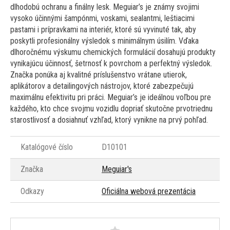
dlhodobú ochranu a finálny lesk. Meguiar’s je známy svojimi
vysoko účinnými šampónmi, voskami, sealantmi, leštiacimi
pastami i prípravkami na interiér, ktoré sú vyvinuté tak, aby
poskytli profesionálny výsledok s minimálnym úsilím. Vďaka
dlhoročnému výskumu chemických formulácií dosahujú produkty
vynikajúcu účinnosť, šetrnosť k povrchom a perfektný výsledok.
Značka ponúka aj kvalitné príslušenstvo vrátane utierok,
aplikátorov a detailingových nástrojov, ktoré zabezpečujú
maximálnu efektivitu pri práci. Meguiar’s je ideálnou voľbou pre
každého, kto chce svojmu vozidlu dopriať skutočne prvotriednu
starostlivosť a dosiahnuť vzhľad, ktorý vynikne na prvý pohľad.
Katalógové číslo
D10101
Značka
Meguiar's
Odkazy
Oficiálna webová prezentácia