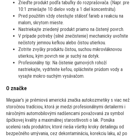
Zrieďte produkt podľa tabuľky do rozprašovača. (Napr. pre
10:1 zmiešajte 10 dielov vody a 1 diel koncentrátu).
Pred použitím vždy otestujte stálosť farieb a reakciu na
malom, skrytom mieste.
Nastriekajte zriedený produkt priamo na čistený povrch.
V prípade potreby (silné znečistenie) mechanicky uvoľnite
nečistoty jemnou kefkou alebo čistou utierkou.
Zotrite zvyšky produktu čistou, suchou mikrovláknovou
utierkou, kým povrch nie je suchý na dotyk.
Profesionálny tip: Na čistenie gumových rohoží
nastriekajte, vydrhnite kefou, opláchnite prúdom vody a
vysajte mokro-suchým vysávačom.
O značke
Meguiar’s je prémiová americká značka autokozmetiky s viac než
storočnou tradíciou, ktorá je medzi profesionálnymi detailermi i
náročnými automobilovými nadšencami považovaná za symbol
špičkovej kvality a maximálnej starostlivosti o lak. Ponúka
ucelenú radu produktov, ktoré riešia všetky kroky detailingu od
bezpečného umývania, cez dekontamináciu, korekciu laku, až po