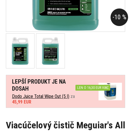
-10 %
LEPŠÍ PRODUKT JE NA
DOSAH
LEN O 16,30 EUR VIAC
Dodo Juice Total Wipe Out (5 l)
za
45,99 EUR
Viacúčelový čistič Meguiar's All