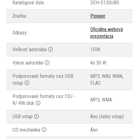
Katalógové číslo
DEH-S120UBG
Značka
Pioneer
Oficiálna webová
Odkazy
prezentácia
Veľkosť autorádia
1DIN
Výkon autorádia
4x 50 W
Podporované formáty cez USB
MP3, WAV, WMA,
vstup
FLAC
Podporované formáty cez CD/-
MP3, WMA
R/-RW disk
USB vstup
Áno (čelný vstup)
CD mechanika
Áno