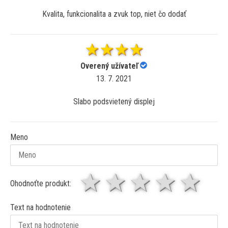
Kvalita, funkcionalita a zvuk top, niet čo dodať
Overený užívateľ
13. 7. 2021
Slabo podsvietený displej
Meno
1 hviezda
2 hviezdy
3 hviez
4 hv
5 
Ohodnoťte produkt:
Text na hodnotenie