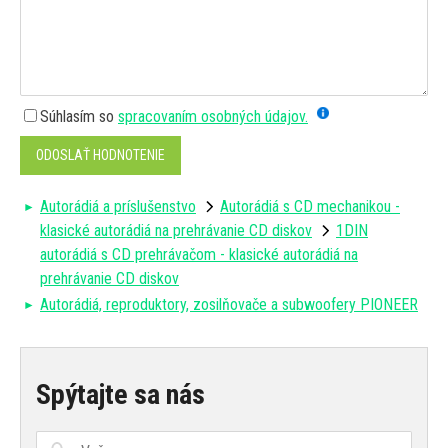
Súhlasím so
spracovaním osobných údajov.
ODOSLAŤ HODNOTENIE
Autorádiá a príslušenstvo
Autorádiá s CD mechanikou -
klasické autorádiá na prehrávanie CD diskov
1DIN
autorádiá s CD prehrávačom - klasické autorádiá na
prehrávanie CD diskov
Autorádiá, reproduktory, zosilňovače a subwoofery PIONEER
Spýtajte sa nás