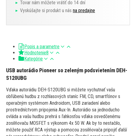
Tovar nám môžete vrátiť do 14 dní
Vyskúšajte si produkt u nás
na predajne
Popis a parametre
Hodnotenie
8
Kategórie
USB autorádio Pioneer so zeleným podsvietením DEH-
S120UBG
Vďaka autorádiu DEH-S120UBG si môžete vychutnať vašu
obľúbenú hudbu z rozhlasových staníc FM, CD, smartfónov s
operačným systémom Androidom, USB zariadení alebo
prostredníctvom pripojenia Aux-In. Autorádio sa jednoducho
ovláda a vašu hudbu prehrá s ľahkosťou vďaka osvedčenému
zosilňovaču MOSFET s výkonom 4x 50 W. Ak by to nestačilo,
môžete použiť RCA výstup a pomocou zosilňovača pripojiť ďalší