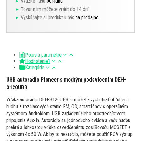
Využite našu
poradňu
Tovar nám môžete vrátiť do 14 dní
Vyskúšajte si produkt u nás
na predajne
Popis a parametre
Hodnotenie
1
Kategórie
USB autorádio Pioneer s modrým podsvícením DEH-
S120UBB
Vďaka autorádiu DEH-S120UBB si môžete vychutnať obľúbenú
hudbu z rozhlasových staníc FM, CD, smartfónov s operačným
systémom Androidom, USB zariadení alebo prostredníctvom
pripojenia Aux-In. Autorádio sa jednoducho ovláda a vašu hudbu
prehrá s ľahkosťou vďaka osvedčenému zosilňovaču MOSFET s
výkonom 4x 50 W. Ak by to nestačilo, môžete použiť RCA výstup