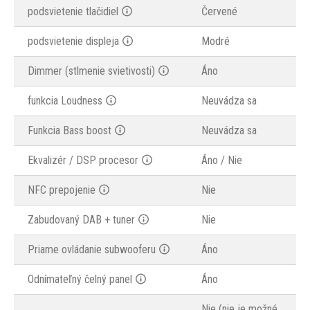
podsvietenie tlačidiel
Červené
podsvietenie displeja
Modré
Dimmer (stlmenie svietivosti)
Áno
funkcia Loudness
Neuvádza sa
Funkcia Bass boost
Neuvádza sa
Ekvalizér / DSP procesor
Áno / Nie
NFC prepojenie
Nie
Zabudovaný DAB + tuner
Nie
Priame ovládanie subwooferu
Áno
Odnímateľný čelný panel
Áno
Nie (nie je možné