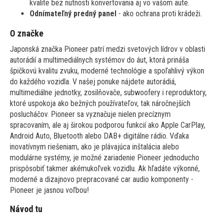
kvalite bez nutnosti konvertovania aj vo vašom aute.
Odnímateľný predný panel
- ako ochrana proti krádeži.
O značke
Japonská značka Pioneer patrí medzi svetových lídrov v oblasti
autorádií a multimediálnych systémov do áut, ktorá prináša
špičkovú kvalitu zvuku, moderné technológie a spoľahlivý výkon
do každého vozidla. V našej ponuke nájdete autorádiá,
multimediálne jednotky, zosilňovače, subwoofery i reproduktory,
ktoré uspokoja ako bežných používateľov, tak náročnejších
poslucháčov. Pioneer sa vyznačuje nielen precíznym
spracovaním, ale aj širokou podporou funkcií ako Apple CarPlay,
Android Auto, Bluetooth alebo DAB+ digitálne rádio. Vďaka
inovatívnym riešeniam, ako je plávajúca inštalácia alebo
modulárne systémy, je možné zariadenie Pioneer jednoducho
prispôsobiť takmer akémukoľvek vozidlu. Ak hľadáte výkonné,
moderné a dizajnovo prepracované car audio komponenty -
Pioneer je jasnou voľbou!
Návod tu