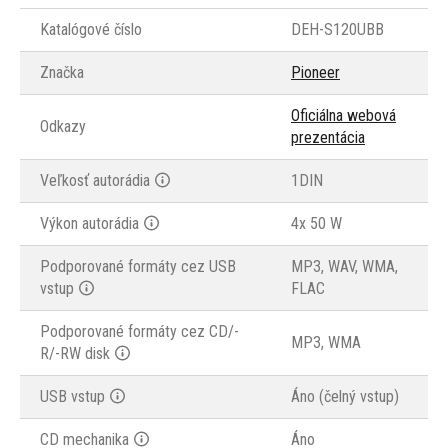
Katalógové číslo
DEH-S120UBB
Značka
Pioneer
Oficiálna webová
Odkazy
prezentácia
Veľkosť autorádia
1DIN
Výkon autorádia
4x 50 W
Podporované formáty cez USB
MP3, WAV, WMA,
vstup
FLAC
Podporované formáty cez CD/-
MP3, WMA
R/-RW disk
USB vstup
Áno (čelný vstup)
CD mechanika
Áno