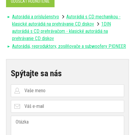
ODOSLAŤ HODNOTENIE
Autorádiá a príslušenstvo
Autorádiá s CD mechanikou -
klasické autorádiá na prehrávanie CD diskov
1DIN
autorádiá s CD prehrávačom - klasické autorádiá na
prehrávanie CD diskov
Autorádiá, reproduktory, zosilňovače a subwoofery PIONEER
Spýtajte sa nás