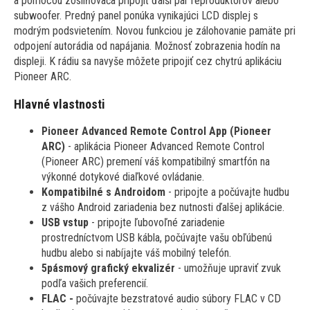
a pomocou zosilňovača pripojiť ďalší pár reproduktorov alebo
subwoofer. Predný panel ponúka vynikajúci LCD displej s
modrým podsvietením. Novou funkciou je zálohovanie pamäte pri
odpojení autorádia od napájania. Možnosť zobrazenia hodín na
displeji. K rádiu sa navyše môžete pripojiť cez chytrú aplikáciu
Pioneer ARC.
Hlavné vlastnosti
Pioneer Advanced Remote Control App (Pioneer
ARC)
- aplikácia Pioneer Advanced Remote Control
(Pioneer ARC) premení váš kompatibilný smartfón na
výkonné dotykové diaľkové ovládanie.
Kompatibilné s Androidom
- pripojte a počúvajte hudbu
z vášho Android zariadenia bez nutnosti ďalšej aplikácie.
USB vstup
- pripojte ľubovoľné zariadenie
prostredníctvom USB kábla, počúvajte vašu obľúbenú
hudbu alebo si nabíjajte váš mobilný telefón.
5pásmový grafický ekvalizér
- umožňuje upraviť zvuk
podľa vašich preferencií.
FLAC -
počúvajte bezstratové audio súbory FLAC v CD