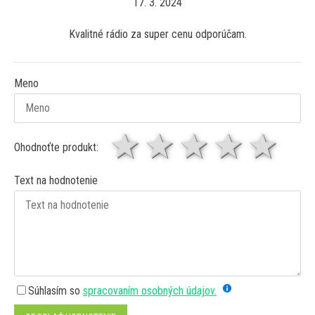
17. 3. 2024
Kvalitné rádio za super cenu odporúčam.
Meno
1 hviezda
2 hviezdy
3 hviez
4 hv
5 
Ohodnoťte produkt:
Text na hodnotenie
Súhlasím so
spracovaním osobných údajov.