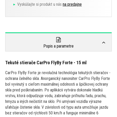
Vyskúšajte si produkt u nás
na predajne
Popis a parametre
Tekuté stierače CarPro FlyBy Forte - 15 ml
CarPro FlyBy Forte je revolučná technológia tekutých stieračov -
ochrana čelného skla. Anorganický nanonáter CarPro FlyBy Forte
bol vyvinutý s cieľom maximálnej odolnosti a špičkovej ochrany
skla pred poškriabaním. Po aplikácii vytvára dokonale hladkú
vrstvu, ktorá odpudzuje vodu, zabraňuje priľnutiu ľadu, prachu,
hmyzu a iných nečistôt na sklo. Pri umývaní vozidla výrazne
uľahčuje čistenie skla. V závislosti od typu auta umožňuje jazdu
bez stieračov od rýchlosti 50 km/h a funguje minimálne 6