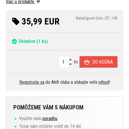
Viac o produkte
35,99 EUR
Katalógové číslo: CP_140
Skladom
(1 ks)
ks
DO KOŠÍKA
Registrujte sa
do Ahifi clubu a získajte veľa
výhod
!
POMÔŽEME VÁM S NÁKUPOM
Využite našu
poradňu
Tovar nám môžete vrátiť do 14 dní