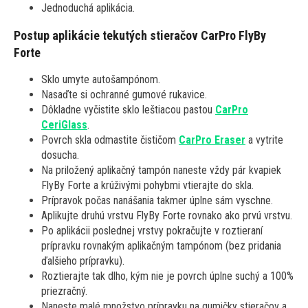
Jednoduchá aplikácia.
Postup aplikácie tekutých stieračov CarPro FlyBy
Forte
Sklo umyte autošampónom.
Nasaďte si ochranné gumové rukavice.
Dôkladne vyčistite sklo leštiacou pastou
CarPro
CeriGlass
.
Povrch skla odmastite čističom
CarPro Eraser
a vytrite
dosucha.
Na priložený aplikačný tampón naneste vždy pár kvapiek
FlyBy Forte a krúživými pohybmi vtierajte do skla.
Prípravok počas nanášania takmer úplne sám vyschne.
Aplikujte druhú vrstvu FlyBy Forte rovnako ako prvú vrstvu.
Po aplikácii poslednej vrstvy pokračujte v roztieraní
prípravku rovnakým aplikačným tampónom (bez pridania
ďalšieho prípravku).
Roztierajte tak dlho, kým nie je povrch úplne suchý a 100%
priezračný.
Naneste malé množstvo prípravku na gumičky stieračov a