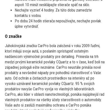
aspoň 10 minút nesklápajte stierače späť na sklo.
Nechajte vyzrieť 4 hodiny. Za túto dobu zamedzte
kontaktu s vodou.
Po dobu 24 hodín stierača nepoužívajte, nechajte povlak
úplne vytvrdnúť.
O značke
Juhokórejská značka CarPro bola založená v roku 2009 ľuďmi,
ktorí milujú svoje autá, s poslaním sprístupniť ostatným
nadšencom výnimočné produkty pre detailing. Priniesla na trh
medzi prvými keramické povlaky CQuartz a to v čase, keď boli na
západnej pologuli ešte neznáme. CarPro neustále prináša nové
produkty a nevšedné nápady pre pohodlnú starostlivosť o Vaše
auto. Od ochrán a čistiacich prostriedkov na interiéry až po
vysoko uznávané keramické povlaky CQuartz. 95 % svojich
produktov navyše CarPro vyvíja vo vlastných laboratóriách.
CarPro, ako líder v oblasti nanotechnológií, ponúka najúplnejší rad
vlastných produktov na všetky účely starostlivosti o automobily.
Vaše auto si zaslúži maximálnu ochranu a CarPro ponúka