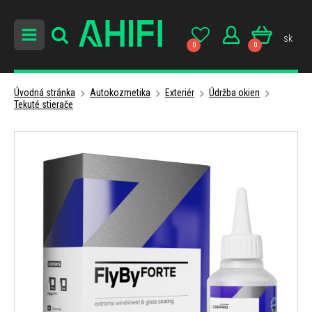
sk
0
0
Úvodná stránka
Autokozmetika
Exteriér
Údržba okien
Tekuté stierače