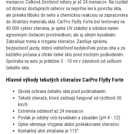
mesiacov. Celková životnosť náteru je až 24 mesiacov. Na rozdiel
od doteraz dostupných náterov sa nepriľne len k povrchu skla,
ale preniká hlboko do neho a chemickou reakciou sa zapracováva
do štruktúry materiálu skla. CarPro FlyBy Forte bol testovaný na
40 000 cyklov stierania, je úplne UV stabilný a odoláva nielen
agresívnym čistiacim prostriedkom, ale aj silným kyselinám.
Zabraňuje treniu a vŕzganiu stieračov. Zaisťuje správnu
bezpečnosť jazdy, dobrú viditeľnosť kedykoľvek počas dňa a za
každého počasia a chráni čelné sklo pred možným poškodením.
Spotreba na auto je približne 5 - 10 ml v závislosti od veľkosti
čelného skla.
Hlavné výhody tekutých stieračov CarPro FlyBy Forte
Skvelá ochrana čelného skla pred poškriabaním.
Tekuté stierače, ktoré začínajú fungovať od rýchlosti 50
km/h.
Extrémna odolnosť až 24 mesiacov.
Povlak je odolný voči kyselinám a zásadám (pH 4 - 12).
Úplne eliminuje vŕzganie alebo poskakovanie stieračov.
Kontaktný uhol zmáčania je 115°.