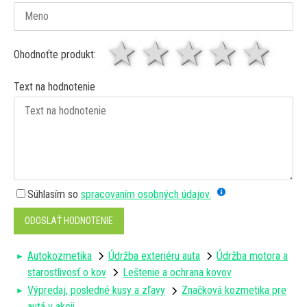
1 hviezda
2 hviezdy
3 hviez
4 hv
5 
Ohodnoťte produkt:
Text na hodnotenie
Súhlasím so
spracovaním osobných údajov.
ODOSLAŤ HODNOTENIE
Autokozmetika
Údržba exteriéru auta
Údržba motora a
starostlivosť o kov
Leštenie a ochrana kovov
Výpredaj, posledné kusy a zľavy
Značková kozmetika pre
autá v akcii