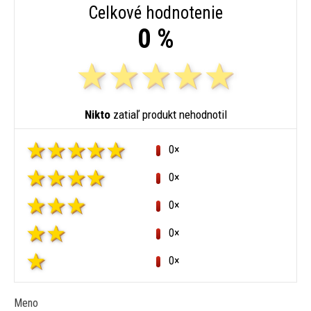
Celkové hodnotenie
0 %
Nikto
zatiaľ produkt nehodnotil
0×
0×
0×
0×
0×
Meno