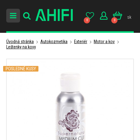
sk
0
0
Úvodná stránka
Autokozmetika
Exteriér
Motor a kov
Leštenky na kovy
POSLEDNÉ KUSY