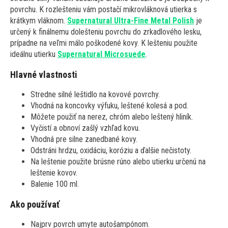
povrchu. K rozlešteniu vám postačí mikrovláknová utierka s
krátkym vláknom.
Supernatural Ultra-Fine Metal Polish
je
určený k finálnemu dolešteniu povrchu do zrkadlového lesku,
prípadne na veľmi málo poškodené kovy. K lešteniu použite
ideálnu utierku
Supernatural Microsuede
.
Hlavné vlastnosti
Stredne silné leštidlo na kovové povrchy.
Vhodná na koncovky výfuku, leštené kolesá a pod.
Môžete použiť na nerez, chróm alebo leštený hliník.
Vyčistí a obnoví zašlý vzhľad kovu.
Vhodná pre silne zanedbané kovy.
Odstráni hrdzu, oxidáciu, koróziu a ďalšie nečistoty.
Na leštenie použite brúsne rúno alebo utierku určenú na
leštenie kovov.
Balenie 100 ml.
Ako používať
Najprv povrch umyte autošampónom.