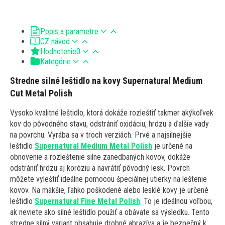
Popis a parametre
CZ návod
Hodnotenie
0
Kategórie
Stredne silné leštidlo na kovy Supernatural Medium
Cut Metal Polish
Vysoko kvalitné leštidlo, ktorá dokáže rozleštiť takmer akýkoľvek
kov do pôvodného stavu, odstrániť oxidáciu, hrdzu a ďalšie vady
na povrchu. Vyrába sa v troch verziách. Prvé a najsilnejšie
leštidlo
Supernatural Medium Metal Polish
je určené na
obnovenie a rozleštenie silne zanedbaných kovov, dokáže
odstrániť hrdzu aj koróziu a navrátiť pôvodný lesk. Povrch
môžete vyleštiť ideálne pomocou špeciálnej utierky na leštenie
kovov. Na mäkšie, ľahko poškodené alebo lesklé kovy je určené
leštidlo
Supernatural Fine Metal Polish
. To je ideálnou voľbou,
ak neviete ako silné leštidlo použiť a obávate sa výsledku. Tento
stredne silný variant obsahuje drobné abrazíva a je bezpečný k