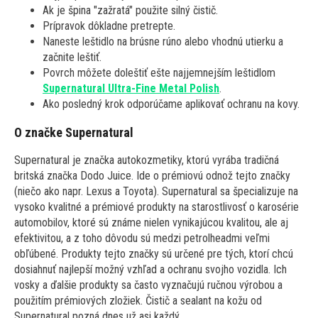
Ak je špina "zažratá" použite silný čistič.
Prípravok dôkladne pretrepte.
Naneste leštidlo na brúsne rúno alebo vhodnú utierku a
začnite leštiť.
Povrch môžete doleštiť ešte najjemnejším leštidlom
Supernatural Ultra-Fine Metal Polish
.
Ako posledný krok odporúčame aplikovať ochranu na kovy.
O značke Supernatural
Supernatural je značka autokozmetiky, ktorú vyrába tradičná
britská značka Dodo Juice. Ide o prémiovú odnož tejto značky
(niečo ako napr. Lexus a Toyota). Supernatural sa špecializuje na
vysoko kvalitné a prémiové produkty na starostlivosť o karosérie
automobilov, ktoré sú známe nielen vynikajúcou kvalitou, ale aj
efektivitou, a z toho dôvodu sú medzi petrolheadmi veľmi
obľúbené. Produkty tejto značky sú určené pre tých, ktorí chcú
dosiahnuť najlepší možný vzhľad a ochranu svojho vozidla. Ich
vosky a ďalšie produkty sa často vyznačujú ručnou výrobou a
použitím prémiových zložiek. Čistič a sealant na kožu od
Supernatural pozná dnes už asi každý.