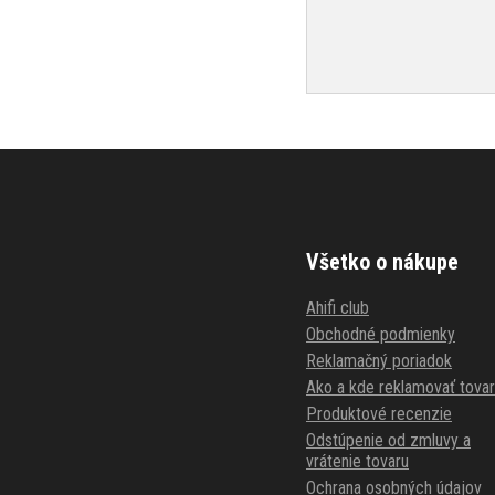
Všetko o nákupe
Ahifi club
Obchodné podmienky
Reklamačný poriadok
Ako a kde reklamovať tovar
Produktové recenzie
Odstúpenie od zmluvy a
vrátenie tovaru
Ochrana osobných údajov