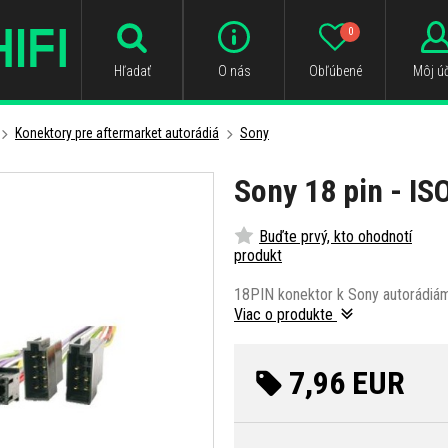
0
Hľadať
O nás
Obľúbené
Môj úč
Konektory pre aftermarket autorádiá
Sony
Sony 18 pin - IS
Buďte prvý, kto ohodnotí
produkt
18PIN konektor k Sony autorádiá
Viac o produkte
7,96 EUR