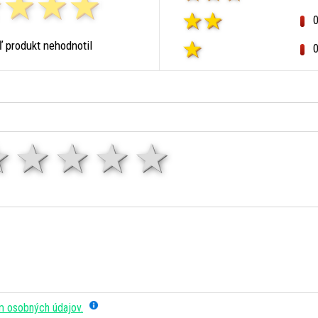
ľ produkt nehodnotil
1 hviezda
2 hviezdy
3 hviezdy
4 hviezdy
5 hviezd
m osobných údajov.