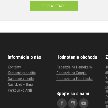
ODOSLAŤ OTÁZKU
Informácie o nás
Hodnotenie obchodu
Z
Kontakty
Recenzie na Heureka.sk
1
au
Kamenná predajňa
Recenzie na Google
S
Náhradné vozidlo
Recenzie na Facebooku
v
Náš sklad v Brne
c
Parkovisko Ahifi
a
Spojte sa s nami
P
p
z