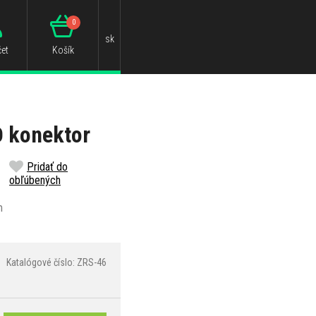
0
sk
et
Košík
O konektor
Pridať do
obľúbených
m
Katalógové číslo: ZRS-46