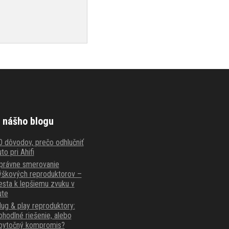
 nášho blogu
0 dôvodov, prečo odhlučniť
to pri Ahifi
právne smerovanie
ýškových reproduktorov –
esta k lepšiemu zvuku v
ute
lug & play reproduktory:
ohodlné riešenie, alebo
bytočný kompromis?