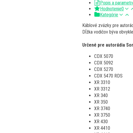
Popis a parametr
Hodnotenie
0
Kategórie
Káblové zväzky pre autorád
Dĺžka vodičov býva obvykl
Určené pre autorádia Son
CDX 5070
CDX 5092
CDX 5270
CDX 5470 RDS
XR 3310
XR 3312
XR 340
XR 350
XR 3740
XR 3750
XR 430
XR 4410