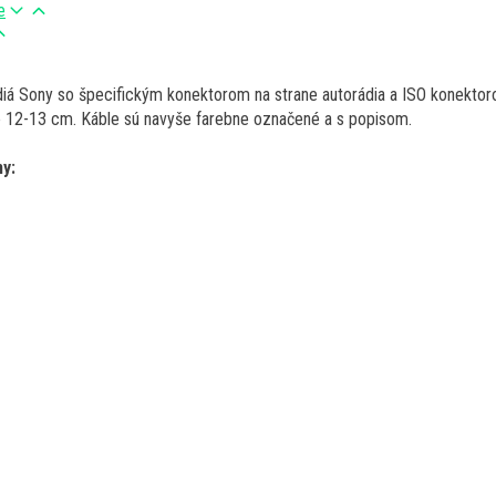
e
iá Sony so špecifickým konektorom na strane autorádia a ISO konektor
e 12-13 cm. Káble sú navyše farebne označené a s popisom.
y: