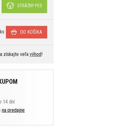
STRÁŽNY PES
ks
DO KOŠÍKA
 a získajte veľa
výhod
!
ÁKUPOM
o 14 dní
s
na predajne