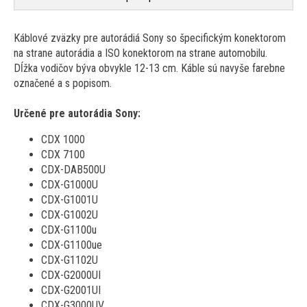
​​​​​​Káblové zväzky pre autorádiá Sony so špecifickým konektorom
na strane autorádia a ISO konektorom na strane automobilu.
Dĺžka vodičov býva obvykle 12-13 cm. Káble sú navyše farebne
označené a s popisom.
Určené pre autorádia Sony:
CDX 1000
CDX 7100
CDX-DAB500U
CDX-G1000U
CDX-G1001U
CDX-G1002U
CDX-G1100u
CDX-G1100ue
CDX-G1102U
CDX-G2000UI
CDX-G2001UI
CDX-G3000UV