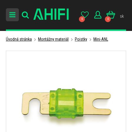
sk
0
0
Úvodná stránka
Montážny materiál
Poistky
Mini-ANL