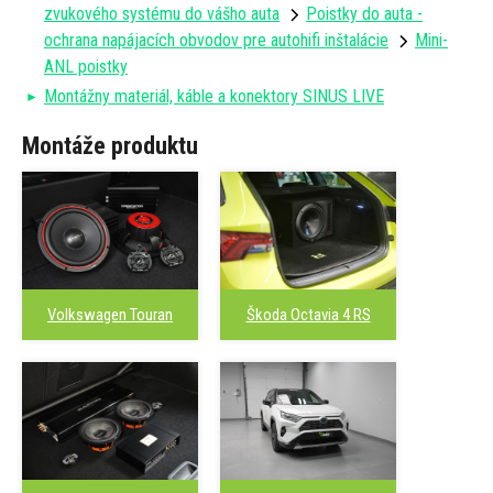
zvukového systému do vášho auta
Poistky do auta -
ochrana napájacích obvodov pre autohifi inštalácie
Mini-
ANL poistky
Montážny materiál, káble a konektory SINUS LIVE
Montáže produktu
Škoda Octavia 4 RS
Volkswagen Touran