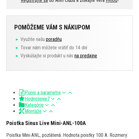
Registrujte sa
do Ahifi clubu a získajte veľa
výhod
!
POMÔŽEME VÁM S NÁKUPOM
Využite našu
poradňu
Tovar nám môžete vrátiť do 14 dní
Vyskúšajte si produkt u nás
na predajne
Popis a parametre
Hodnotenie
7
Kategórie
Montáže
Poistka Sinus Live Mini-ANL-100A
Poistka Mini-ANL, pozlátená. Hodnota poistky 100 A. Rozmery: