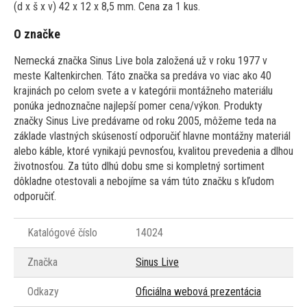
(d x š x v) 42 x 12 x 8,5 mm. Cena za 1 kus.
O značke
Nemecká značka Sinus Live bola založená už v roku 1977 v
meste Kaltenkirchen. Táto značka sa predáva vo viac ako 40
krajinách po celom svete a v kategórii montážneho materiálu
ponúka jednoznačne najlepší pomer cena/výkon. Produkty
značky Sinus Live predávame od roku 2005, môžeme teda na
základe vlastných skúseností odporučiť hlavne montážny materiál
alebo káble, ktoré vynikajú pevnosťou, kvalitou prevedenia a dlhou
životnosťou. Za túto dlhú dobu sme si kompletný sortiment
dôkladne otestovali a nebojíme sa vám túto značku s kľudom
odporučiť.
Katalógové číslo
14024
Značka
Sinus Live
Odkazy
Oficiálna webová prezentácia