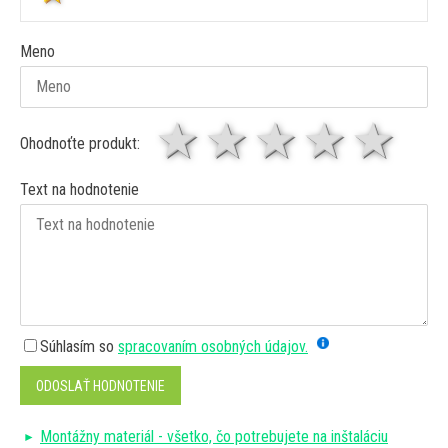
Meno
1 hviezda
2 hviezdy
3 hviez
4 hv
5 
Ohodnoťte produkt:
Text na hodnotenie
Súhlasím so
spracovaním osobných údajov.
ODOSLAŤ HODNOTENIE
Montážny materiál - všetko, čo potrebujete na inštaláciu