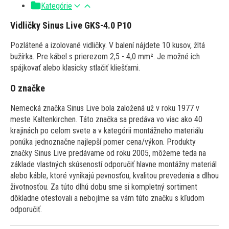
Kategórie
Vidličky Sinus Live GKS-4.0 P10
Pozlátené a izolované vidličky. V balení nájdete 10 kusov, žltá
bužírka. Pre kábel s prierezom 2,5 - 4,0 mm². Je možné ich
spájkovať alebo klasicky stlačiť kliešťami.
O značke
Nemecká značka Sinus Live bola založená už v roku 1977 v
meste Kaltenkirchen. Táto značka sa predáva vo viac ako 40
krajinách po celom svete a v kategórii montážneho materiálu
ponúka jednoznačne najlepší pomer cena/výkon. Produkty
značky Sinus Live predávame od roku 2005, môžeme teda na
základe vlastných skúseností odporučiť hlavne montážny materiál
alebo káble, ktoré vynikajú pevnosťou, kvalitou prevedenia a dlhou
životnosťou. Za túto dlhú dobu sme si kompletný sortiment
dôkladne otestovali a nebojíme sa vám túto značku s kľudom
odporučiť.