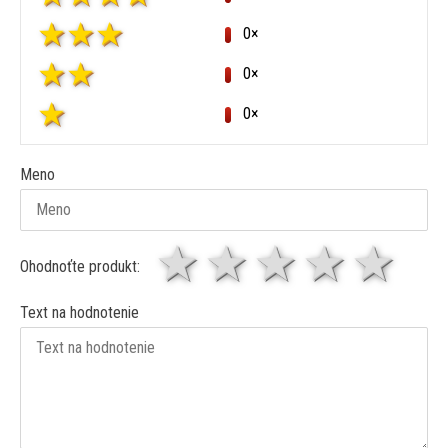
0×
0×
0×
Meno
1 hviezda
2 hviezdy
3 hviez
4 hv
5 
Ohodnoťte produkt:
Text na hodnotenie