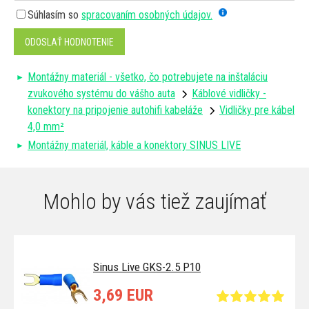
Súhlasím so
spracovaním osobných údajov.
ODOSLAŤ HODNOTENIE
Montážny materiál - všetko, čo potrebujete na inštaláciu
zvukového systému do vášho auta
Káblové vidličky -
konektory na pripojenie autohifi kabeláže
Vidličky pre kábel
4,0 mm²
Montážny materiál, káble a konektory SINUS LIVE
Mohlo by vás tiež zaujímať
Sinus Live GKS-2.5 P10
3,69 EUR