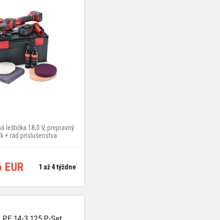
á leštička 18,0 V, prepravný
ík + rad príslušenstva
6 EUR
1 až 4 týždne
 PE 14-3 125 P-Set