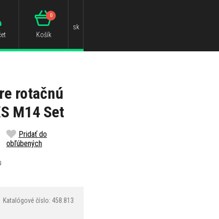
0
sk
et
Košík
re rotačnú
XS M14 Set
Pridať do
obľúbených
u
Katalógové číslo: 458.813