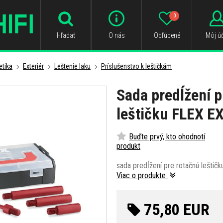
0
Hľadať
O nás
Obľúbené
Môj úč
tika
Exteriér
Leštenie laku
Príslušenstvo k leštičkám
Sada predĺžení p
leštičku FLEX E
Buďte prvý, kto ohodnotí
produkt
sada predĺžení pre rotačnú leštičk
Viac o produkte
75,80 EUR