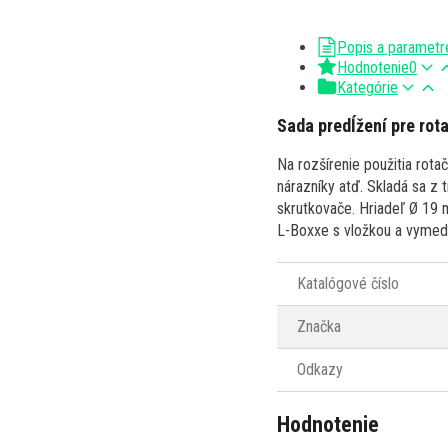
Popis a parametr
Hodnotenie
0
Kategórie
Sada predĺžení pre rot
Na rozšírenie použitia rota
nárazníky atď. Skladá sa z
skrutkovače. Hriadeľ Ø 19 
L-Boxxe s vložkou a vymedz
Katalógové číslo
Značka
Odkazy
Hodnotenie