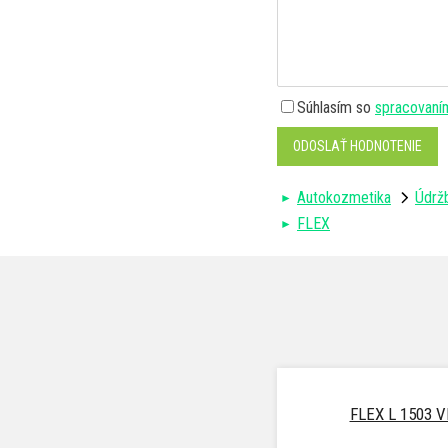
Súhlasím so
spracovaní
ODOSLAŤ HODNOTENIE
Autokozmetika
Údržb
FLEX
FLEX L 1503 V