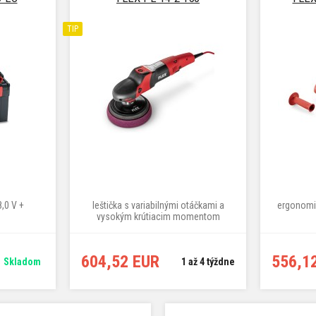
TIP
8,0 V +
leštička s variabilnými otáčkami a
ergonomic
vysokým krútiacim momentom
604,52 EUR
556,1
Skladom
1 až 4 týždne