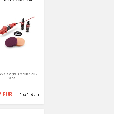
ká leštička s reguláciou v
sade
2 EUR
1 až 4 týždne