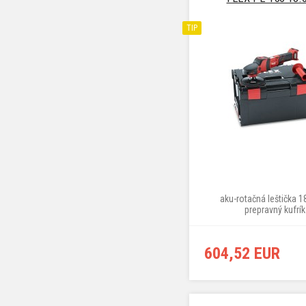
TIP
aku-rotačná leštička 1
prepravný kufrík
604,52 EUR