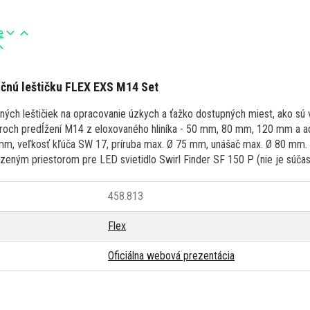
e
ačnú leštičku FLEX EXS M14 Set
čných leštičiek na opracovanie úzkych a ťažko dostupných miest, ako sú v
 troch predĺžení M14 z eloxovaného hliníka - 50 mm, 80 mm, 120 mm a 
mm, veľkosť kľúča SW 17, príruba max. Ø 75 mm, unášač max. Ø 80 mm. 
eným priestorom pre LED svietidlo Swirl Finder SF 150 P (nie je súčasť
458.813
Flex
Oficiálna webová prezentácia