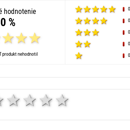
é hodnotenie
0 %
ľ produkt nehodnotil
1 hviezda
2 hviezdy
3 hviezdy
4 hviezdy
5 hviezd