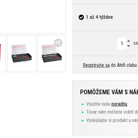
1 až 4 týždne
+2
sa
Registrujte sa
do Ahifi clubu
POMÔŽEME VÁM S N
Využite našu
poradňu
Tovar nám môžete vrátiť d
Vyskúšajte si produkt u ná