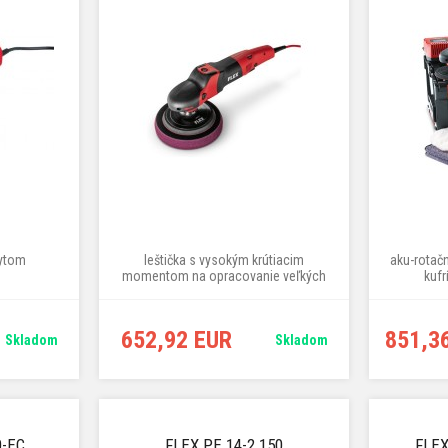
rytom
leštička s vysokým krútiacim
aku-rotačn
momentom na opracovanie veľkých
kufr
lakovaných plôch
652,92 EUR
851,3
Skladom
Skladom
0-EC
FLEX PE 14-2 150
FLEX