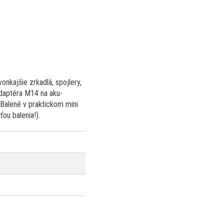
onkajšie zrkadlá, spojlery,
adaptéra M14 na aku-
Balené v praktickom mini
ou balenia!).