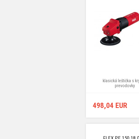
klasická leštička s k
prevodovky
498,04 EUR
FLEX PE 150 18.