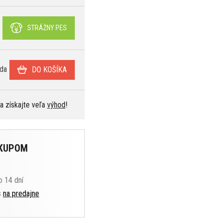
STRÁŽNY PES
da
DO KOŠÍKA
 a získajte veľa
výhod
!
ÁKUPOM
o 14 dní
s
na predajne