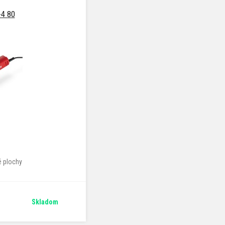
-4 80
é plochy
Skladom