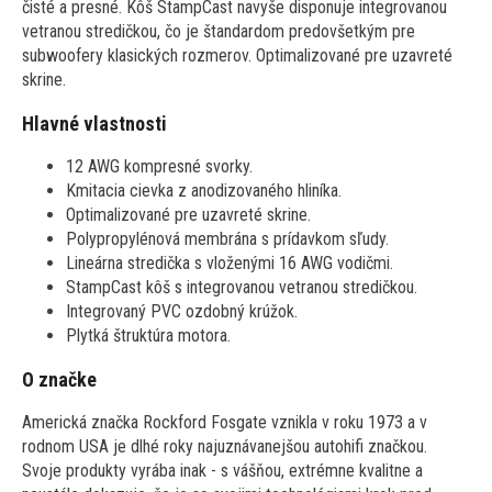
čisté a presné. Kôš StampCast navyše disponuje integrovanou
vetranou stredičkou, čo je štandardom predovšetkým pre
subwoofery klasických rozmerov. Optimalizované pre uzavreté
skrine.
Hlavné vlastnosti
12 AWG kompresné svorky.
Kmitacia cievka z anodizovaného hliníka.
Optimalizované pre uzavreté skrine.
Polypropylénová membrána s prídavkom sľudy.
Lineárna stredička s vloženými 16 AWG vodičmi.
StampCast kôš s integrovanou vetranou stredičkou.
Integrovaný PVC ozdobný krúžok.
Plytká štruktúra motora.
O značke
Americká značka Rockford Fosgate vznikla v roku 1973 a v
rodnom USA je dlhé roky najuznávanejšou autohifi značkou.
Svoje produkty vyrába inak - s vášňou, extrémne kvalitne a