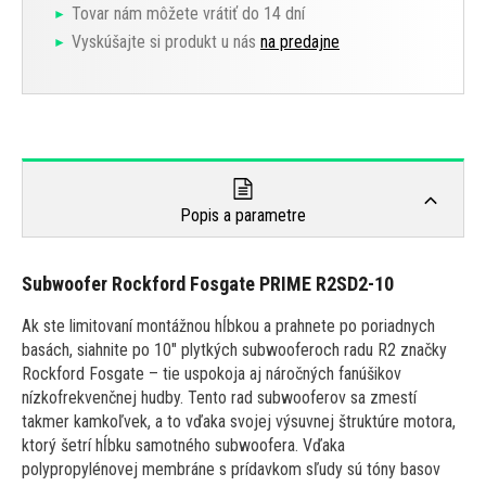
Tovar nám môžete vrátiť do 14 dní
Vyskúšajte si produkt u nás
na predajne
Popis a parametre
Subwoofer Rockford Fosgate PRIME R2SD2-10
Ak ste limitovaní montážnou hĺbkou a prahnete po poriadnych
basách, siahnite po 10" plytkých subwooferoch radu R2 značky
Rockford Fosgate – tie uspokoja aj náročných fanúšikov
nízkofrekvenčnej hudby. Tento rad subwooferov sa zmestí
takmer kamkoľvek, a to vďaka svojej výsuvnej štruktúre motora,
ktorý šetrí hĺbku samotného subwoofera. Vďaka
polypropylénovej membráne s prídavkom sľudy sú tóny basov