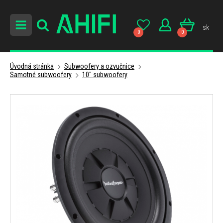
sk
0
0
Úvodná stránka
Subwoofery a ozvučnice
Samotné subwoofery
10" subwoofery