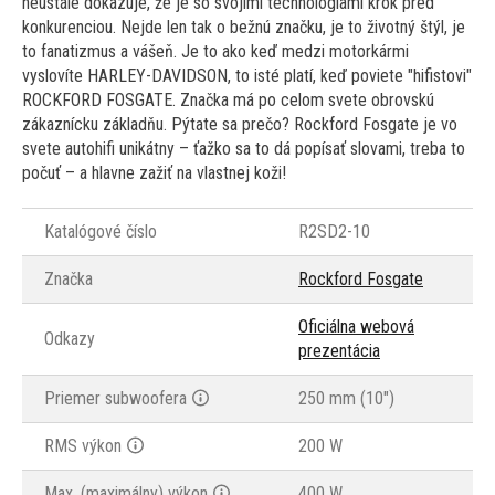
neustále dokazuje, že je so svojimi technológiami krok pred
konkurenciou. Nejde len tak o bežnú značku, je to životný štýl, je
to fanatizmus a vášeň. Je to ako keď medzi motorkármi
vyslovíte HARLEY-DAVIDSON, to isté platí, keď poviete "hifistovi"
ROCKFORD FOSGATE. Značka má po celom svete obrovskú
zákaznícku základňu. Pýtate sa prečo? Rockford Fosgate je vo
svete autohifi unikátny – ťažko sa to dá popísať slovami, treba to
počuť – a hlavne zažiť na vlastnej koži!
Katalógové číslo
R2SD2-10
Značka
Rockford Fosgate
Oficiálna webová
Odkazy
prezentácia
Priemer subwoofera
250 mm (10")
RMS výkon
200 W
Max. (maximálny) výkon
400 W