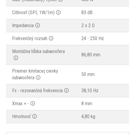
Citlivosť (SPL 1W/1m)
83 dB
Impedancia
2 x 2 Ω
Frekvenčný rozsah
24 - 250 Hz
Montážna hĺbka subwoofera
86,80 mm
Priemer kmitacej cievky
50 mm
subwoofera
Fs - rezonančná frekvencia
38,10 Hz
Xmax + -
8 mm
Hmotnosť
4,80 kg