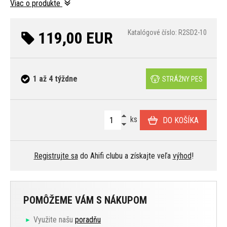
Viac o produkte
119,00 EUR
Katalógové číslo: R2SD2-10
1 až 4 týždne
STRÁŽNY PES
ks
DO KOŠÍKA
Registrujte sa
do Ahifi clubu a získajte veľa
výhod
!
POMÔŽEME VÁM S NÁKUPOM
Využite našu
poradňu