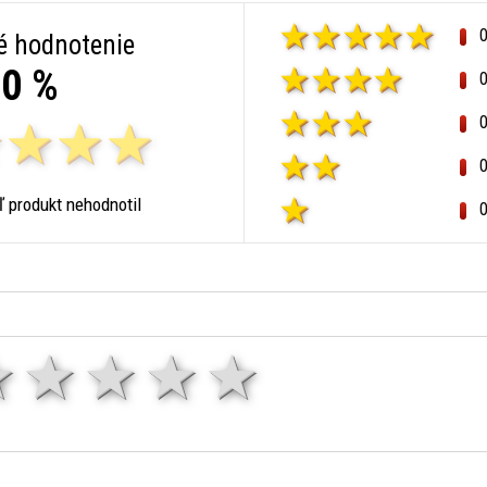
é hodnotenie
0 %
ľ produkt nehodnotil
1 hviezda
2 hviezdy
3 hviezdy
4 hviezdy
5 hviezd