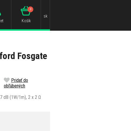
0
sk
et
Košík
ford Fosgate
Pridať do
obľúbených
7 dB (1W/1m), 2 x 2 Ω