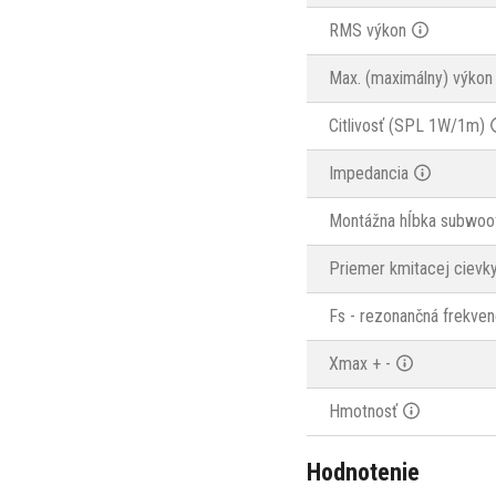
RMS výkon
Max. (maximálny) výkon
Citlivosť (SPL 1W/1m)
Impedancia
Montážna hĺbka subwoo
Priemer kmitacej cievk
Fs - rezonančná frekven
Xmax + -
Hmotnosť
Hodnotenie