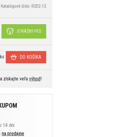
Katalógové číslo: R2D2-12
STRÁŽNY PES
ks
DO KOŠÍKA
 a získajte veľa
výhod
!
ÁKUPOM
o 14 dní
s
na predajne