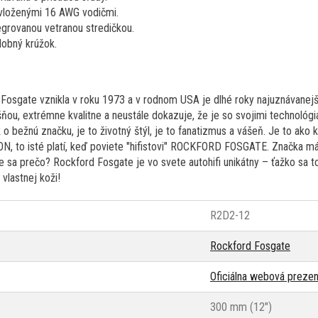
 vloženými 16 AWG vodičmi.
grovanou vetranou stredičkou.
obný krúžok.
osgate vznikla v roku 1973 a v rodnom USA je dlhé roky najuznávanejš
šňou, extrémne kvalitne a neustále dokazuje, že je so svojimi technológ
 o bežnú značku, je to životný štýl, je to fanatizmus a vášeň. Je to ak
, to isté platí, keď poviete "hifistovi" ROCKFORD FOSGATE. Značka m
 sa prečo? Rockford Fosgate je vo svete autohifi unikátny – ťažko sa to
 vlastnej koži!
R2D2-12
Rockford Fosgate
Oficiálna webová prezen
300 mm (12")