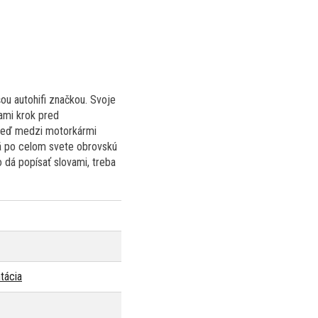
ou autohifi značkou. Svoje
iami krok pred
o keď medzi motorkármi
á po celom svete obrovskú
 dá popísať slovami, treba
tácia