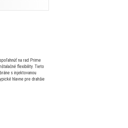
 spoľahnúť na rad Prime
alačné flexibility. Tieto
ráne s injektovanou
ypické hlavne pre drahšie