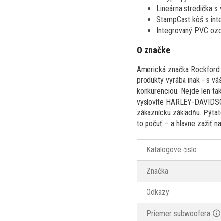
Lineárna stredička s
StampCast kôš s inte
Integrovaný PVC ozd
O značke
Americká značka Rockford F
produkty vyrába inak - s vá
konkurenciou. Nejde len tak
vyslovíte HARLEY-DAVIDSON
zákaznícku základňu. Pýtate
to počuť – a hlavne zažiť na
Katalógové číslo
Značka
Odkazy
Priemer subwoofera