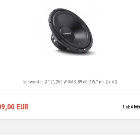
subwoofer, Ø 12", 250 W RMS, 89 dB (1W/1m), 2 x 4 Ω
09,00 EUR
1 až 4 tý