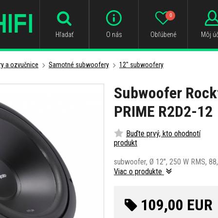
0
Hľadať
O nás
Obľúbené
Môj úč
y a ozvučnice
Samotné subwoofery
12" subwoofery
Subwoofer Rock
PRIME R2D2-12
Buďte prvý, kto ohodnotí
produkt
subwoofer, Ø 12", 250 W RMS, 88,
Viac o produkte
109,00 EUR