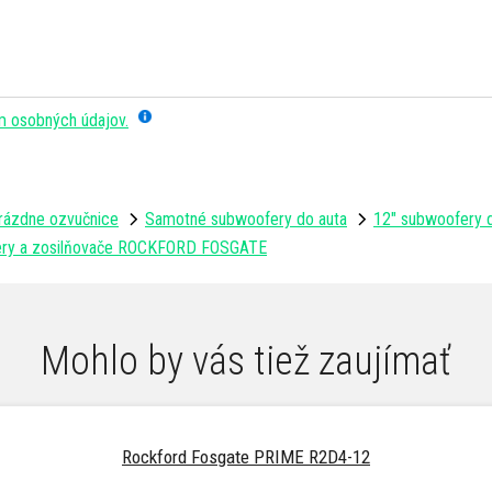
m osobných údajov.
rázdne ozvučnice
Samotné subwoofery do auta
12" subwoofery 
ery a zosilňovače ROCKFORD FOSGATE
Mohlo by vás tiež zaujímať
Rockford Fosgate PRIME R2D4-12