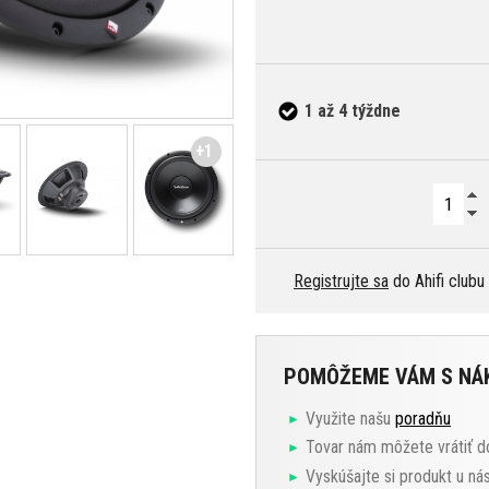
1 až 4 týždne
+1
Registrujte sa
do Ahifi clubu
POMÔŽEME VÁM S N
Využite našu
poradňu
Tovar nám môžete vrátiť d
Vyskúšajte si produkt u ná