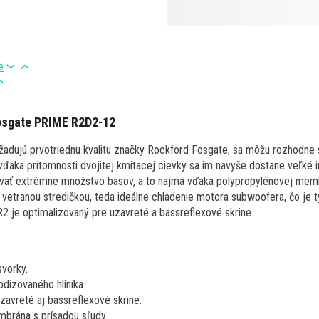
e
osgate PRIME R2D2-12
ožadujú prvotriednu kvalitu značky Rockford Fosgate, sa môžu rozhodne
ďaka prítomnosti dvojitej kmitacej cievky sa im navyše dostane veľké inšt
ať extrémne množstvo basov, a to najmä vďaka polypropylénovej memb
vetranou stredičkou, teda ideálne chladenie motora subwoofera, čo je t
 je optimalizovaný pre uzavreté a bassreflexové skrine.
vorky.
odizovaného hliníka.
zavreté aj bassreflexové skrine.
brána s prísadou sľudy.