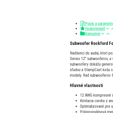
Popis a parametr
Hodnotenie
0
Kategórie
Subwoofer Rockford F
Nadšenci do audia, ktorí p
Series 12" subwooferov, a v
subwoofery dokážu generov
sľudou a StampCast košu s 
modely. Rad subwooferov R2
Hlavné vlastnosti
12 AWG kompresné s
Kmitacia cievka z an
Optimalizované pre u
Polypropylénová mem