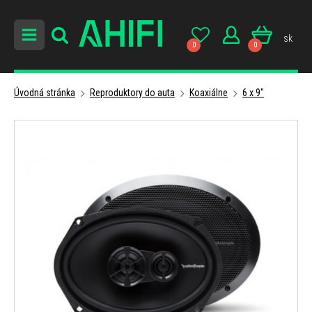
sk
0
0
Úvodná stránka
Reproduktory do auta
Koaxiálne
6 x 9"