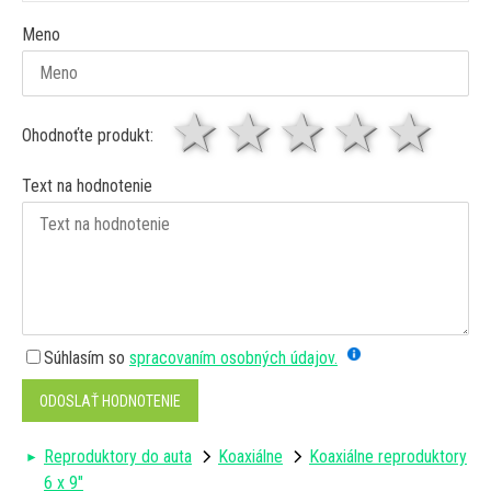
Meno
1 hviezda
2 hviezdy
3 hviez
4 hv
5 
Ohodnoťte produkt:
Text na hodnotenie
Súhlasím so
spracovaním osobných údajov.
ODOSLAŤ HODNOTENIE
Reproduktory do auta
Koaxiálne
Koaxiálne reproduktory
6 x 9"