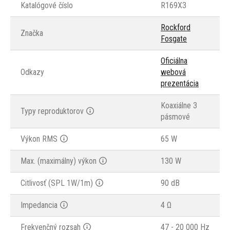
Katalógové číslo
R169X3
Rockford
Značka
Fosgate
Oficiálna
Odkazy
webová
prezentácia
Koaxiálne 3
Typy reproduktorov
pásmové
Výkon RMS
65 W
Max. (maximálny) výkon
130 W
Citlivosť (SPL 1W/1m)
90 dB
Impedancia
4 Ω
Frekvenčný rozsah
47 - 20 000 Hz