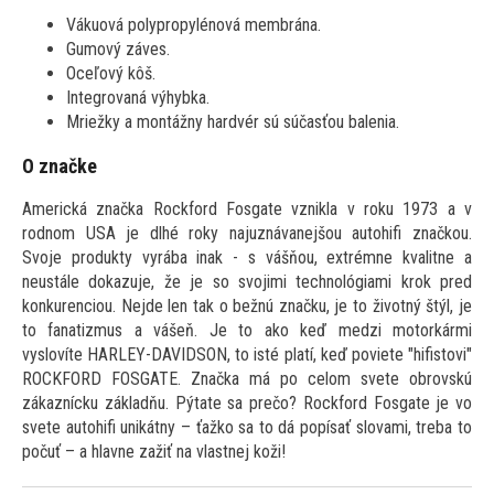
Vákuová polypropylénová membrána.
Gumový záves.
Oceľový kôš.
Integrovaná výhybka.
Mriežky a montážny hardvér sú súčasťou balenia.
O značke
Americká značka Rockford Fosgate vznikla v roku 1973 a v
rodnom USA je dlhé roky najuznávanejšou autohifi značkou.
Svoje produkty vyrába inak - s vášňou, extrémne kvalitne a
neustále dokazuje, že je so svojimi technológiami krok pred
konkurenciou. Nejde len tak o bežnú značku, je to životný štýl, je
to fanatizmus a vášeň. Je to ako keď medzi motorkármi
vyslovíte HARLEY-DAVIDSON, to isté platí, keď poviete "hifistovi"
ROCKFORD FOSGATE. Značka má po celom svete obrovskú
zákaznícku základňu. Pýtate sa prečo? Rockford Fosgate je vo
svete autohifi unikátny – ťažko sa to dá popísať slovami, treba to
počuť – a hlavne zažiť na vlastnej koži!