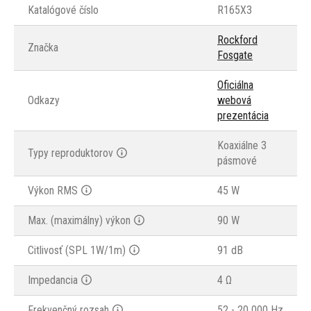
Katalógové číslo
R165X3
Rockford
Značka
Fosgate
Oficiálna
Odkazy
webová
prezentácia
Koaxiálne 3
Typy reproduktorov
pásmové
Výkon RMS
45 W
Max. (maximálny) výkon
90 W
Citlivosť (SPL 1W/1m)
91 dB
Impedancia
4 Ω
Frekvenčný rozsah
52 - 20 000 Hz