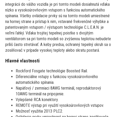
integrácii do vášho vozidla je pri tomto modeli dosiahnutá vďaka
nízko a vysokoúrovňovým vstupom s funkciou automatického
spínania. Všetky ovládacie prvky sú na tomto modeli umiestnené
na hornej strane a prístup k nim, vstavané frekvenčné výhybke a
patentovaným vstupom / výstupom technológie C.L.E.A.N. je
veľmi ľahký. Vďaka trojitej tepelnej poistke s dvojitým
ventilátorom sa pri tomto modeli so zvýšenou teplotou nebudete
príliš často stretávať. A keby predsa, ochranný tepelný okruh sa o
zosilňovač v prípade vysokej teploty alebo skratu postará.
Hlavné vlastnosti
Rockford Fosgate technológie Boosted Rail.
Diferenciálne vstupy s funkciou vysokoúrovňového
automatického spínania.
Napäťový / zemniaci 8AWG terminál, reproduktorový
10AWG terminál na pripojenie.
Vylepšené RCA konektory.
REMOTE výstup pri využití vysokoúrovňových vstupov.
Možnosť využitia 2013 PLC2.
Ovládacie prvky umiestnené na hornej strane zosilňovača.