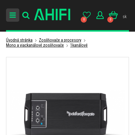
sk
0
0
Úvodná stránka
Zosilňovače a procesory
Mono a viackanálové zosilňovače
1kanálové