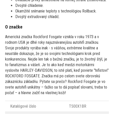
Dvojité chladenie.
Okamžité snímanie teploty s technológiou Rollback.
Dvojitý extrudovaný chladič.
O značke
Americká značka Rockford Fosgate vznikla v roku 1973 a v
rodnom USA je dlhé roky najuznávanejšou autohifi značkou.
Svoje produkty vyrába inak - s vášňou, extrémne kvalitne a
neustále dokazuje, že je so svojimi technológiami krok pred
konkurenciou. Nejde len tak o bežnú značku, je to životný štýl, je
to fanatizmus a vášeň. Je to ako keď medzi motorkármi
vyslovíte HARLEY-DAVIDSON, to isté platí, keď poviete "hifistovi"
ROCKFORD FOSGATE. Značka má po celom svete obrovskú
zákaznícku základňu. Pýtate sa prečo? Rockford Fosgate je vo
svete autohifi unikátny – ťažko sa to dá popísať slovami, treba to
počuť – a hlavne zažiť na vlastnej koži!
Katalógové číslo
T500X1BR