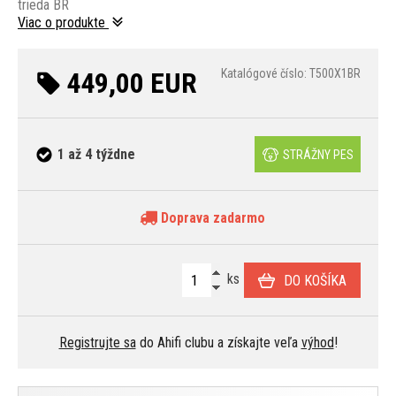
trieda BR
Viac o produkte
449,00 EUR
Katalógové číslo: T500X1BR
1 až 4 týždne
STRÁŽNY PES
Doprava zadarmo
ks
DO KOŠÍKA
Registrujte sa
do Ahifi clubu a získajte veľa
výhod
!