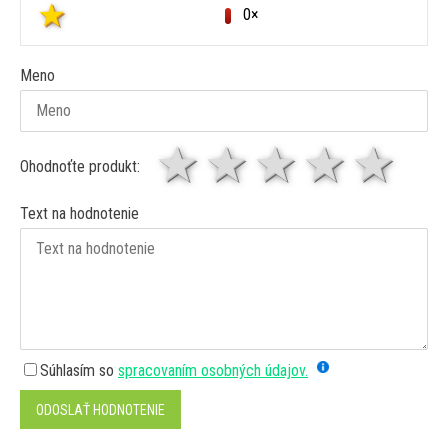
0×
Meno
1 hviezda
2 hviezdy
3 hviez
4 hv
5 
Ohodnoťte produkt:
Text na hodnotenie
Súhlasím so
spracovaním osobných údajov.
ODOSLAŤ HODNOTENIE