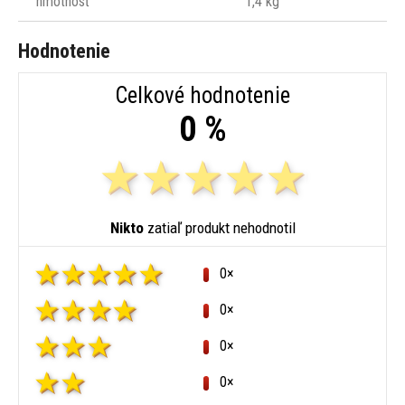
hmotnosť
1,4 kg
Hodnotenie
Celkové hodnotenie
0 %
Nikto
zatiaľ produkt nehodnotil
0×
0×
0×
0×