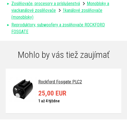
Zosilňovače, procesory a príslušenstvá
Monobloky a
viackanálové zosilňovače
1kanálové zosilňovače
(monobloky)
Reproduktory, subwoofery a zosilňovače ROCKFORD
FOSGATE
Mohlo by vás tiež zaujímať
Rockford Fosgate PLC2
25,00 EUR
1 až 4 týždne