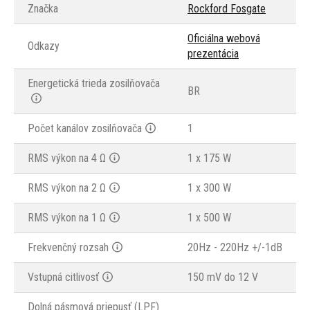
Značka
Rockford Fosgate
Oficiálna webová
Odkazy
prezentácia
Energetická trieda zosilňovača
BR
Počet kanálov zosilňovača
1
RMS výkon na 4 Ω
1 x 175 W
RMS výkon na 2 Ω
1 x 300 W
RMS výkon na 1 Ω
1 x 500 W
Frekvenčný rozsah
20Hz - 220Hz +/-1dB
Vstupná citlivosť
150 mV do 12 V
Dolná pásmová priepusť (LPF)