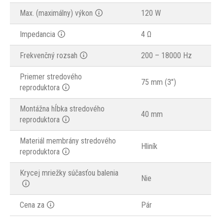
Max. (maximálny) výkon
120 W
Impedancia
4 Ω
Frekvenčný rozsah
200 – 18000 Hz
Priemer stredového
75 mm (3")
reproduktora
Montážna hĺbka stredového
40 mm
reproduktora
Materiál membrány stredového
Hliník
reproduktora
Krycej mriežky súčasťou balenia
Nie
Cena za
Pár