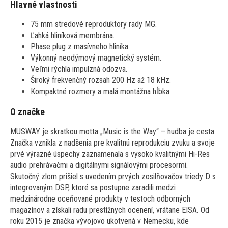
Hlavné vlastnosti
75 mm stredové reproduktory rady MG.
Ľahká hliníková membrána.
Phase plug z masívneho hliníka.
Výkonný neodýmový magnetický systém.
Veľmi rýchla impulzná odozva.
Široký frekvenčný rozsah 200 Hz až 18 kHz.
Kompaktné rozmery a malá montážna hĺbka.
O značke
MUSWAY je skratkou motta „Music is the Way“ – hudba je cesta.
Značka vznikla z nadšenia pre kvalitnú reprodukciu zvuku a svoje
prvé výrazné úspechy zaznamenala s vysoko kvalitnými Hi-Res
audio prehrávačmi a digitálnymi signálovými procesormi.
Skutočný zlom prišiel s uvedením prvých zosilňovačov triedy D s
integrovaným DSP, ktoré sa postupne zaradili medzi
medzinárodne oceňované produkty v testoch odborných
magazínov a získali radu prestížnych ocenení, vrátane EISA. Od
roku 2015 je značka vývojovo ukotvená v Nemecku, kde