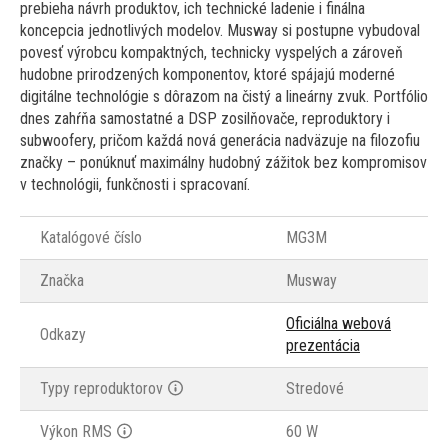
prebieha návrh produktov, ich technické ladenie i finálna
koncepcia jednotlivých modelov. Musway si postupne vybudoval
povesť výrobcu kompaktných, technicky vyspelých a zároveň
hudobne prirodzených komponentov, ktoré spájajú moderné
digitálne technológie s dôrazom na čistý a lineárny zvuk. Portfólio
dnes zahŕňa samostatné a DSP zosilňovače, reproduktory i
subwoofery, pričom každá nová generácia nadväzuje na filozofiu
značky – ponúknuť maximálny hudobný zážitok bez kompromisov
v technológii, funkčnosti i spracovaní.
Katalógové číslo
MG3M
Značka
Musway
Oficiálna webová
Odkazy
prezentácia
Typy reproduktorov
Stredové
Výkon RMS
60 W