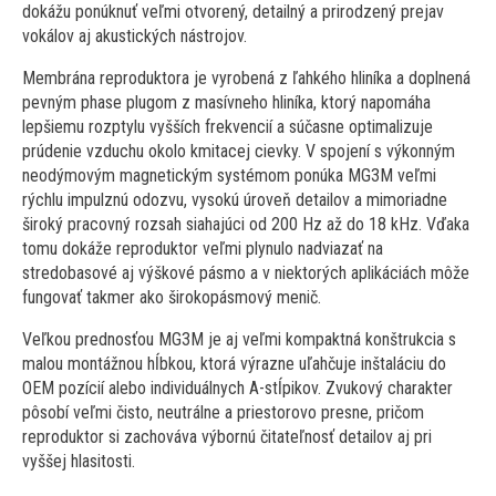
dokážu ponúknuť veľmi otvorený, detailný a prirodzený prejav
vokálov aj akustických nástrojov.
Membrána reproduktora je vyrobená z ľahkého hliníka a doplnená
pevným phase plugom z masívneho hliníka, ktorý napomáha
lepšiemu rozptylu vyšších frekvencií a súčasne optimalizuje
prúdenie vzduchu okolo kmitacej cievky. V spojení s výkonným
neodýmovým magnetickým systémom ponúka MG3M veľmi
rýchlu impulznú odozvu, vysokú úroveň detailov a mimoriadne
široký pracovný rozsah siahajúci od 200 Hz až do 18 kHz. Vďaka
tomu dokáže reproduktor veľmi plynulo nadviazať na
stredobasové aj výškové pásmo a v niektorých aplikáciách môže
fungovať takmer ako širokopásmový menič.
Veľkou prednosťou MG3M je aj veľmi kompaktná konštrukcia s
malou montážnou hĺbkou, ktorá výrazne uľahčuje inštaláciu do
OEM pozícií alebo individuálnych A-stĺpikov. Zvukový charakter
pôsobí veľmi čisto, neutrálne a priestorovo presne, pričom
reproduktor si zachováva výbornú čitateľnosť detailov aj pri
vyššej hlasitosti.