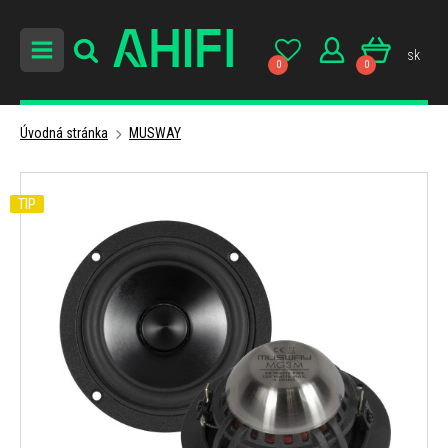
sk
0
0
Úvodná stránka
MUSWAY
TIP