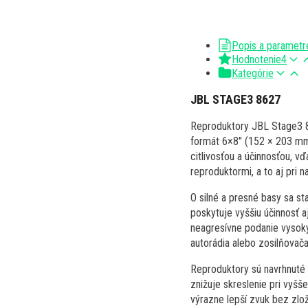
Popis a parametr
Hodnotenie
4
Kategórie
JBL STAGE3 8627
Reproduktory JBL Stage3 86
formát 6×8" (152 × 203 mm
citlivosťou a účinnosťou, v
reproduktormi, a to aj pri n
O silné a presné basy sa s
poskytuje vyššiu účinnosť a
neagresívne podanie vysoký
autorádia alebo zosilňovač
Reproduktory sú navrhnuté 
znižuje skreslenie pri vyšš
výrazne lepší zvuk bez zloži