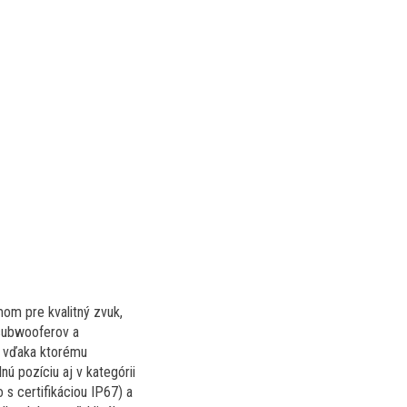
om pre kvalitný zvuk,
 subwooferov a
, vďaka ktorému
ú pozíciu aj v kategórii
s certifikáciou IP67) a