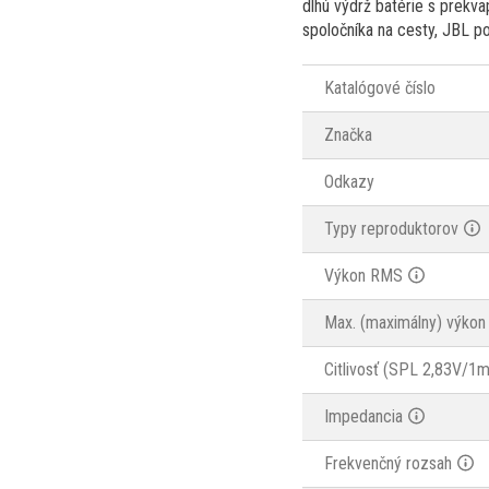
dlhú výdrž batérie s prekva
spoločníka na cesty, JBL pon
Katalógové číslo
Značka
Odkazy
Typy reproduktorov
Výkon RMS
Max. (maximálny) výkon
Citlivosť (SPL 2,83V/1m
Impedancia
Frekvenčný rozsah