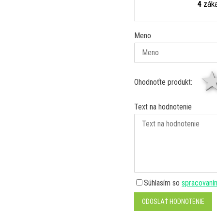
4
záka
Meno
Ohodnoťte produkt:
Text na hodnotenie
Súhlasím so
spracovaní
ODOSLAŤ HODNOTENIE