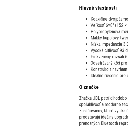
Hlavné vlastnosti
Koaxiálne dvojpásmo
Veľkosť 6×8" (152 × 
Polypropylénová mem
Mäkký kupolový tweet
Nízka impedancia 3 Ω
Vysoká citlivosť 93 
Frekvenčný rozsah 6
Odvetrávaný kôš pre l
Konstrukcia navrhnut
Ideálne riešenie pre
O značke
Značka JBL patrí dlhodobo 
spoľahlivosť a moderné tec
zosilňovačov, ktoré vynika
predstavujú ideálny upgrade
prenosných Bluetooth repro