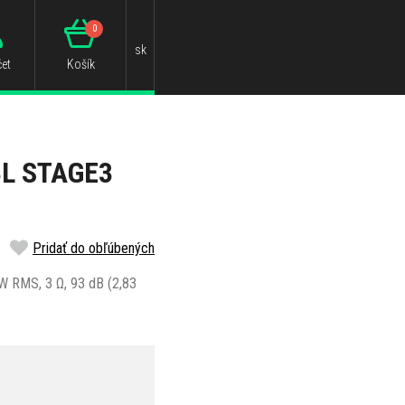
0
sk
et
Košík
BL STAGE3
Pridať do obľúbených
 W RMS, 3 Ω, 93 dB (2,83