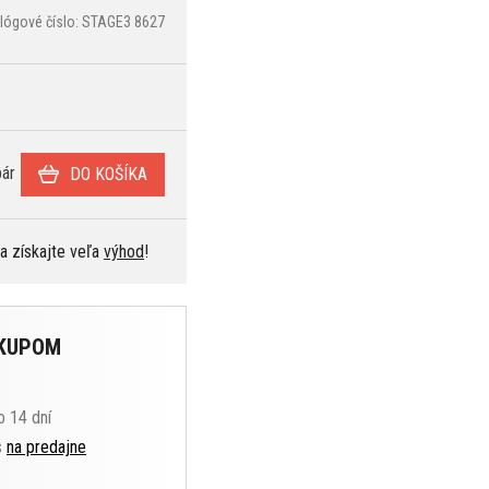
lógové číslo: STAGE3 8627
ár
DO KOŠÍKA
 a získajte veľa
výhod
!
ÁKUPOM
o 14 dní
s
na predajne