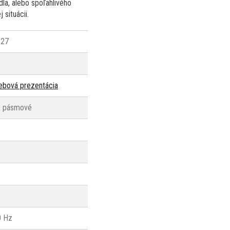
dla, alebo spoľahlivého
 situácii.
627
webová prezentácia
2 pásmové
0 Hz