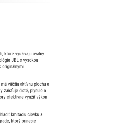
, ktoré využívajú oválny
ológie JBL s vysokou
 originálnymi
 má väčšiu aktívnu plochu a
 zaisťuje čisté, plynulé a
ory efektívne využiť výkon
ladiť kmitaciu cievku a
rade, ktorý prinesie