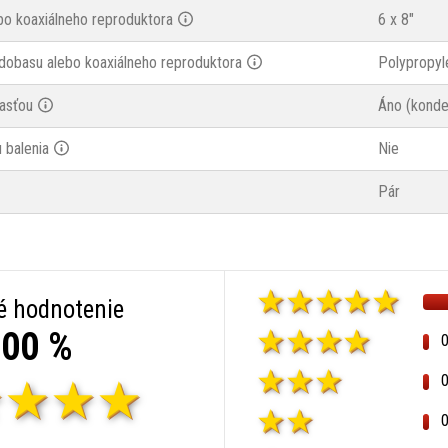
bo koaxiálneho reproduktora
6 x 8"
dobasu alebo koaxiálneho reproduktora
Polypropyl
asťou
Áno (konde
 balenia
Nie
Pár
é hodnotenie
00 %