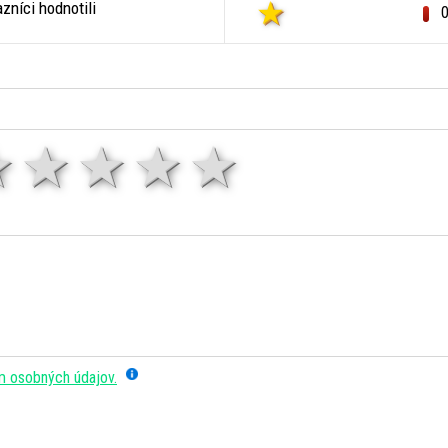
zníci hodnotili
1 hviezda
2 hviezdy
3 hviezdy
4 hviezdy
5 hviezd
m osobných údajov.