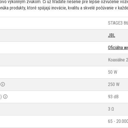
pivo výkonným zvukom. Či už hľadáte riešenie pre lepšie ozvučenie vozi
úka produkty, ktoré spájajú inovácie, kvalitu a skvelé počúvanie v každej
STAGE3 8
JBL
Oficiálna 
Koaxiálne 
50 W
250 W
)
93 dB
3 Ω
65 - 20.00