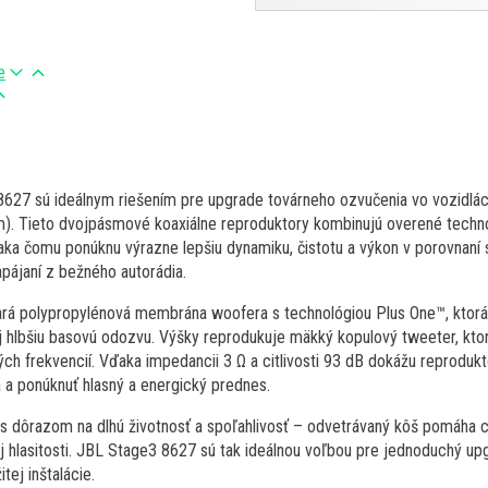
e
27 sú ideálnym riešením pre upgrade továrneho ozvučenia vo vozidlách
). Tieto dvojpásmové koaxiálne reproduktory kombinujú overené techn
ďaka čomu ponúknu výrazne lepšiu dynamiku, čistotu a výkon v porovnaní s
apájaní z bežného autorádia.
tará polypropylénová membrána woofera s technológiou Plus One™, ktorá
j hlbšiu basovú odozvu. Výšky reprodukuje mäkký kopulový tweeter, ktorý
ch frekvencií. Vďaka impedancii 3 Ω a citlivosti 93 dB dokážu reprodukt
a a ponúknuť hlasný a energický prednes.
s dôrazom na dlhú životnosť a spoľahlivosť – odvetrávaný kôš pomáha ch
ej hlasitosti. JBL Stage3 8627 sú tak ideálnou voľbou pre jednoduchý upg
tej inštalácie.