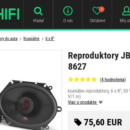
0
Hľadať
O nás
Obľúbené
Môj úč
ry do auta
Koaxiálne
6 x 8"
Reproduktory J
8627
(
4 hodnotenia
)
koaxiálne reproduktory, 6 x 8", 50
V/1 m)
Viac o produkte
75,60 EUR