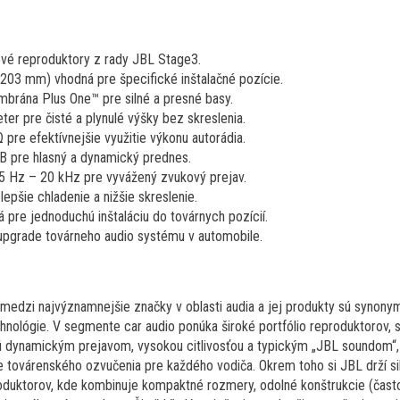
vé reproduktory z rady JBL Stage3.
203 mm) vhodná pre špecifické inštalačné pozície.
brána Plus One™ pre silné a presné basy.
er pre čisté a plynulé výšky bez skreslenia.
 pre efektívnejšie využitie výkonu autorádia.
dB pre hlasný a dynamický prednes.
5 Hz – 20 kHz pre vyvážený zvukový prejav.
epšie chladenie a nižšie skreslenie.
á pre jednoduchú inštaláciu do továrnych pozícií.
 upgrade továrneho audio systému v automobile.
medzi najvýznamnejšie značky v oblasti audia a jej produkty sú synonym
hnológie. V segmente car audio ponúka široké portfólio reproduktorov,
jú dynamickým prejavom, vysokou citlivosťou a typickým „JBL soundom“
 továrenského ozvučenia pre každého vodiča. Okrem toho si JBL drží siln
duktorov, kde kombinuje kompaktné rozmery, odolné konštrukcie (často 