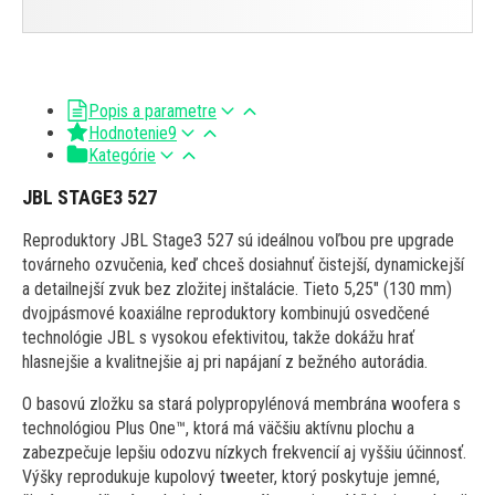
Popis a parametre
Hodnotenie
9
Kategórie
JBL STAGE3 527
Reproduktory JBL Stage3 527 sú ideálnou voľbou pre upgrade
továrneho ozvučenia, keď chceš dosiahnuť čistejší, dynamickejší
a detailnejší zvuk bez zložitej inštalácie. Tieto 5,25" (130 mm)
dvojpásmové koaxiálne reproduktory kombinujú osvedčené
technológie JBL s vysokou efektivitou, takže dokážu hrať
hlasnejšie a kvalitnejšie aj pri napájaní z bežného autorádia.
O basovú zložku sa stará polypropylénová membrána woofera s
technológiou Plus One™, ktorá má väčšiu aktívnu plochu a
zabezpečuje lepšiu odozvu nízkych frekvencií aj vyššiu účinnosť.
Výšky reprodukuje kupolový tweeter, ktorý poskytuje jemné,