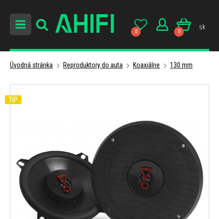
sk
0
0
Úvodná stránka
Reproduktory do auta
Koaxiálne
130 mm
TIP