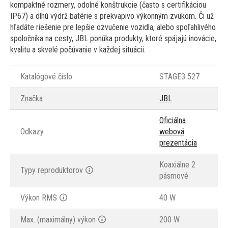
kompaktné rozmery, odolné konštrukcie (často s certifikáciou
IP67) a dlhú výdrž batérie s prekvapivo výkonným zvukom. Či už
hľadáte riešenie pre lepšie ozvučenie vozidla, alebo spoľahlivého
spoločníka na cesty, JBL ponúka produkty, ktoré spájajú inovácie,
kvalitu a skvelé počúvanie v každej situácii.
Katalógové číslo
STAGE3 527
Značka
JBL
Oficiálna
Odkazy
webová
prezentácia
Koaxiálne 2
Typy reproduktorov
pásmové
Výkon RMS
40 W
Max. (maximálny) výkon
200 W