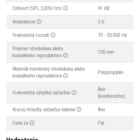
Citlivosť (SPL 2,83V/1m)
91 dB
Impedancia
3 Ω
Frekvenčný rozsah
75 - 20.000 Hz
Priemer stredobasu alebo
130 mm
koaxiálneho reproduktora
Materiál membrány stredobasu alebo
Polypropylén
koaxiálneho reproduktora
Áno
Frekvenčná výhybka súčasťou
(kondenzátor)
Krycej mriežky súčasťou balenia
Áno
Cena za
Pár