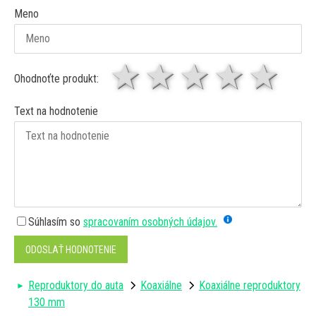
Meno
1 hviezda
2 hviezdy
3 hviez
4 hv
5 
Ohodnoťte produkt:
Text na hodnotenie
Súhlasím so
spracovaním osobných údajov.
ODOSLAŤ HODNOTENIE
Reproduktory do auta
Koaxiálne
Koaxiálne reproduktory
130 mm