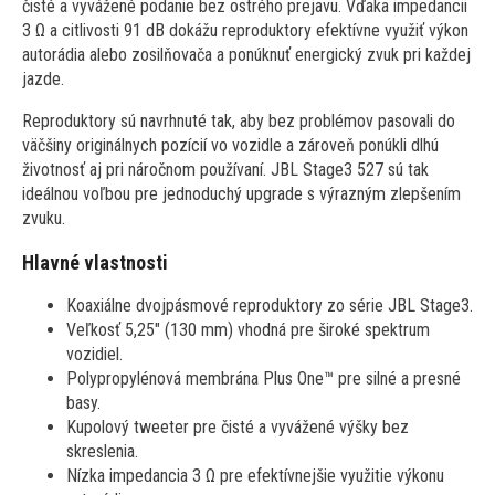
čisté a vyvážené podanie bez ostrého prejavu. Vďaka impedancii
3 Ω a citlivosti 91 dB dokážu reproduktory efektívne využiť výkon
autorádia alebo zosilňovača a ponúknuť energický zvuk pri každej
jazde.
Reproduktory sú navrhnuté tak, aby bez problémov pasovali do
väčšiny originálnych pozícií vo vozidle a zároveň ponúkli dlhú
životnosť aj pri náročnom používaní. JBL Stage3 527 sú tak
ideálnou voľbou pre jednoduchý upgrade s výrazným zlepšením
zvuku.
Hlavné vlastnosti
Koaxiálne dvojpásmové reproduktory zo série JBL Stage3.
Veľkosť 5,25" (130 mm) vhodná pre široké spektrum
vozidiel.
Polypropylénová membrána Plus One™ pre silné a presné
basy.
Kupolový tweeter pre čisté a vyvážené výšky bez
skreslenia.
Nízka impedancia 3 Ω pre efektívnejšie využitie výkonu