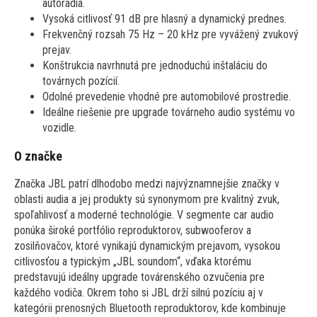
autorádia.
Vysoká citlivosť 91 dB pre hlasný a dynamický prednes.
Frekvenčný rozsah 75 Hz – 20 kHz pre vyvážený zvukový
prejav.
Konštrukcia navrhnutá pre jednoduchú inštaláciu do
továrnych pozícií.
Odolné prevedenie vhodné pre automobilové prostredie.
Ideálne riešenie pre upgrade továrneho audio systému vo
vozidle.
O značke
Značka JBL patrí dlhodobo medzi najvýznamnejšie značky v
oblasti audia a jej produkty sú synonymom pre kvalitný zvuk,
spoľahlivosť a moderné technológie. V segmente car audio
ponúka široké portfólio reproduktorov, subwooferov a
zosilňovačov, ktoré vynikajú dynamickým prejavom, vysokou
citlivosťou a typickým „JBL soundom“, vďaka ktorému
predstavujú ideálny upgrade továrenského ozvučenia pre
každého vodiča. Okrem toho si JBL drží silnú pozíciu aj v
kategórii prenosných Bluetooth reproduktorov, kde kombinuje