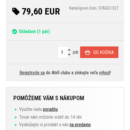
79,60 EUR
Katalógové číslo: STAGE3 527
Skladom
(1 pár)
pár
DO KOŠÍKA
Registrujte sa
do Ahifi clubu a získajte veľa
výhod
!
POMÔŽEME VÁM S NÁKUPOM
Využite našu
poradňu
Tovar nám môžete vrátiť do 14 dní
Vyskúšajte si produkt u nás
na predajne