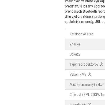
zosilňovačov, ktoré vynika
predstavujú ideálny upgrade
prenosných Bluetooth repro
dlhú výdrž batérie s prekva
spoločníka na cesty, JBL pon
Katalógové číslo
Značka
Odkazy
Typy reproduktorov
Výkon RMS
Max. (maximálny) výkon
Citlivosť (SPL 2,83V/1m
Impedancia