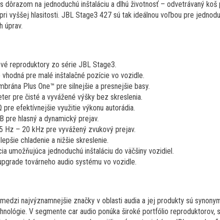
s dôrazom na jednoduchú inštaláciu a dlhú životnosť – odvetrávaný koš 
 pri vyššej hlasitosti. JBL Stage3 427 sú tak ideálnou voľbou pre jedn
h úprav.
vé reproduktory zo série JBL Stage3.
vhodná pre malé inštalačné pozície vo vozidle.
rána Plus One™ pre silnejšie a presnejšie basy.
er pre čisté a vyvážené výšky bez skreslenia.
 pre efektívnejšie využitie výkonu autorádia.
dB pre hlasný a dynamický prejav.
5 Hz – 20 kHz pre vyvážený zvukový prejav.
epšie chladenie a nižšie skreslenie.
a umožňujúca jednoduchú inštaláciu do väčšiny vozidiel.
 upgrade továrneho audio systému vo vozidle.
medzi najvýznamnejšie značky v oblasti audia a jej produkty sú synonym
hnológie. V segmente car audio ponúka široké portfólio reproduktorov,