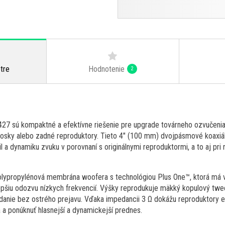
Hodnotenie
tre
2
27 sú kompaktné a efektívne riešenie pre upgrade továrneho ozvučenia
dosky alebo zadné reproduktory. Tieto 4" (100 mm) dvojpásmové koaxiál
ail a dynamiku zvuku v porovnaní s originálnymi reproduktormi, a to aj pri
olypropylénová membrána woofera s technológiou Plus One™, ktorá má v
lepšiu odozvu nízkych frekvencií. Výšky reprodukuje mäkký kopulový twe
danie bez ostrého prejavu. Vďaka impedancii 3 Ω dokážu reproduktory e
 a ponúknuť hlasnejší a dynamickejší prednes.