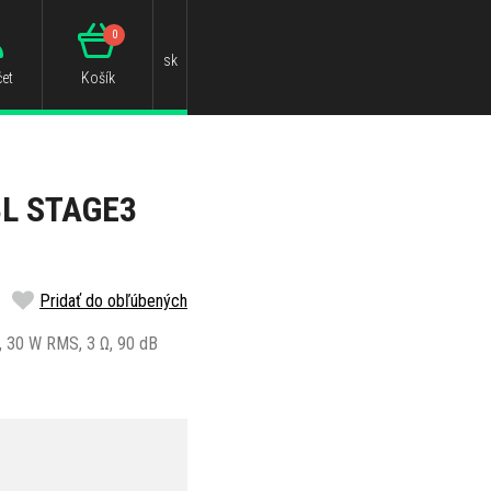
0
sk
et
Košík
BL STAGE3
Pridať do obľúbených
, 30 W RMS, 3 Ω, 90 dB