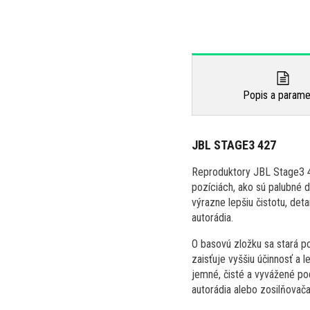
Popis a parame
JBL STAGE3 427
Reproduktory JBL Stage3 4
pozíciách, ako sú palubné 
výrazne lepšiu čistotu, det
autorádia.
O basovú zložku sa stará p
zaisťuje vyššiu účinnosť a 
jemné, čisté a vyvážené po
autorádia alebo zosilňovača