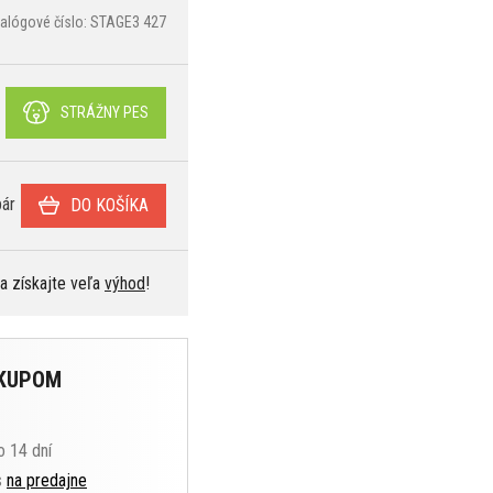
talógové číslo: STAGE3 427
STRÁŽNY PES
ár
DO KOŠÍKA
 a získajte veľa
výhod
!
ÁKUPOM
o 14 dní
s
na predajne