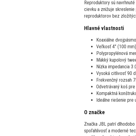
Reproduktory sú navrhnuté 
cievku a znižuje skreslenie
reproduktorov bez zložitýc
Hlavné vlastnosti
Koaxiálne dvojpásmo
Veľkosť 4" (100 mm) 
Polypropylénová memb
Mäkký kupolový tweet
Nízka impedancia 3 Ω
Vysoká citlivosť 90 
Frekvenčný rozsah 7
Odvetrávaný koš pre l
Kompaktná konštrukci
Ideálne riešenie pre
O značke
Značka JBL patrí dlhodobo 
spoľahlivosť a moderné tec