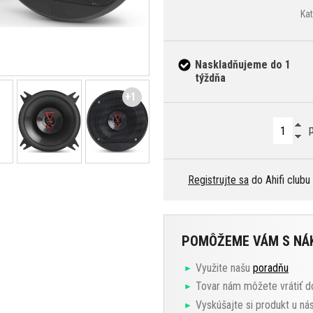
Ka
Naskladňujeme do 1
týždňa
+1
p
Registrujte sa
do Ahifi clubu
POMÔŽEME VÁM S N
Využite našu
poradňu
Tovar nám môžete vrátiť d
Vyskúšajte si produkt u ná