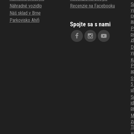
S
Náhradné vozidlo
Recenzie na Facebooku
v
Náš sklad v Brne
c
Parkovisko Ahifi
a
Spojte sa s nami
P
p
z
D
v
K
P
a
S
5
u
S
i
p
M
z
T