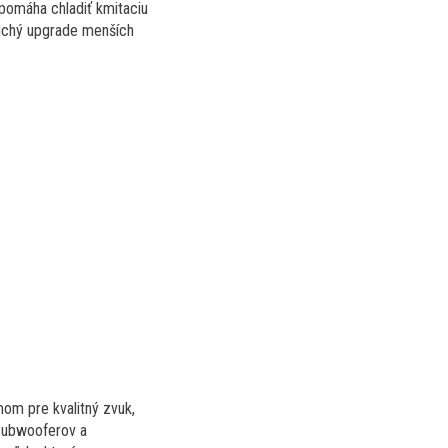
pomáha chladiť kmitaciu
oduchý upgrade menších
om pre kvalitný zvuk,
 subwooferov a