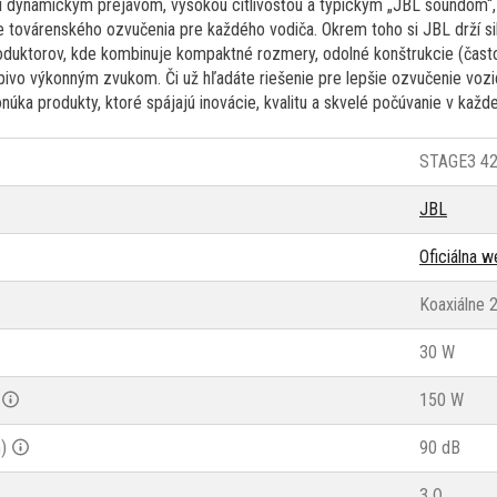
jú dynamickým prejavom, vysokou citlivosťou a typickým „JBL soundom“
 továrenského ozvučenia pre každého vodiča. Okrem toho si JBL drží siln
duktorov, kde kombinuje kompaktné rozmery, odolné konštrukcie (často 
pivo výkonným zvukom. Či už hľadáte riešenie pre lepšie ozvučenie vozi
úka produkty, ktoré spájajú inovácie, kvalitu a skvelé počúvanie v každej
STAGE3 4
JBL
Oficiálna 
Koaxiálne 
30 W
150 W
)
90 dB
3 Ω