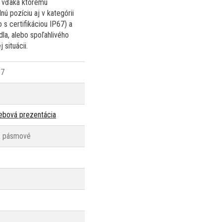
, vďaka ktorému
ú pozíciu aj v kategórii
s certifikáciou IP67) a
dla, alebo spoľahlivého
 situácii.
27
webová prezentácia
2 pásmové