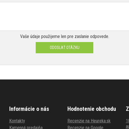
Vaše údaje použijeme len pre zaslanie odpovede.
ODOSLAŤ OTÁZKU
Informácie o nás
Hodnotenie obchodu
Z
Kontakty
Recenzie na Heureka.sk
1
au
Kamenná predajňa
Recenzie na Google