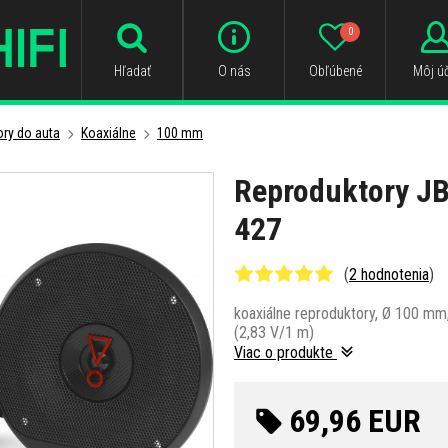
0
Hľadať
O nás
Obľúbené
Môj úč
ry do auta
Koaxiálne
100 mm
Reproduktory J
427
(
2 hodnotenia
)
koaxiálne reproduktory, Ø 100 mm
(2,83 V/1 m)
Viac o produkte
69,96 EUR