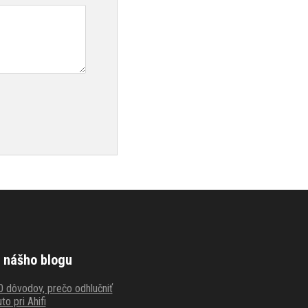
 nášho blogu
0 dôvodov, prečo odhlučniť
to pri Ahifi