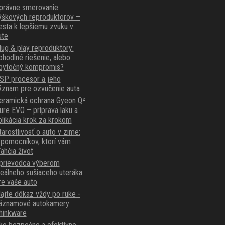
právne smerovanie
ýškových reproduktorov –
esta k lepšiemu zvuku v
ute
lug & play reproduktory:
ohodlné riešenie, alebo
bytočný kompromis?
SP procesor a jeho
ýznam pre ozvučenie auta
eramická ochrana Gyeon Q²
ure EVO – príprava laku a
plikácia krok za krokom
tarostlivosť o auto v zime:
 pomocníkov, ktorí vám
ľahčia život
prievodca výberom
deálneho sušiaceho uteráka
re vaše auto
ajte dôkaz vždy po ruke -
áznamové autokamery
hinkware