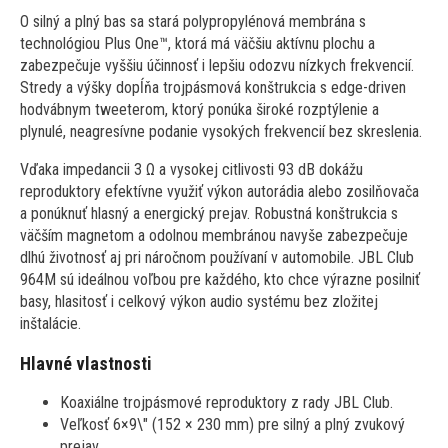
O silný a plný bas sa stará polypropylénová membrána s
technológiou Plus One™, ktorá má väčšiu aktívnu plochu a
zabezpečuje vyššiu účinnosť i lepšiu odozvu nízkych frekvencií.
Stredy a výšky dopĺňa trojpásmová konštrukcia s edge-driven
hodvábnym tweeterom, ktorý ponúka široké rozptýlenie a
plynulé, neagresívne podanie vysokých frekvencií bez skreslenia.
Vďaka impedancii 3 Ω a vysokej citlivosti 93 dB dokážu
reproduktory efektívne využiť výkon autorádia alebo zosilňovača
a ponúknuť hlasný a energický prejav. Robustná konštrukcia s
väčším magnetom a odolnou membránou navyše zabezpečuje
dlhú životnosť aj pri náročnom používaní v automobile. JBL Club
964M sú ideálnou voľbou pre každého, kto chce výrazne posilniť
basy, hlasitosť i celkový výkon audio systému bez zložitej
inštalácie.
Hlavné vlastnosti
Koaxiálne trojpásmové reproduktory z rady JBL Club.
Veľkosť 6×9\" (152 × 230 mm) pre silný a plný zvukový
prejav.