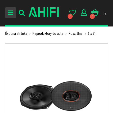
sk
0
0
Úvodná stránka
Reproduktory do auta
Koaxiálne
6 x 9"