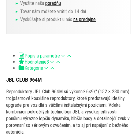
Využite našu
poradňu
Tovar nám môžete vrátiť do 14 dní
Vyskúšajte si produkt u nás
na predajne
Popis a parametre
Hodnotenie
3
Kategórie
JBL CLUB 964M
Reproduktory JBL Club 964M sú výkonné 6×9\" (152 × 230 mm)
trojpásmové koaxiálne reproduktory, ktoré predstavujú ideálny
upgrade pre vozidlá s väčšími inštalačnými pozíciami. Vďaka
kombinácii pokročilých technológií JBL a vysokej citlivosti
ponúknu výrazne lepšiu dynamiku, hlbšie basy a detailnejší zvuk v
porovnaní so sériovým ozvučením, a to aj pri napájaní z bežného
autorádia.