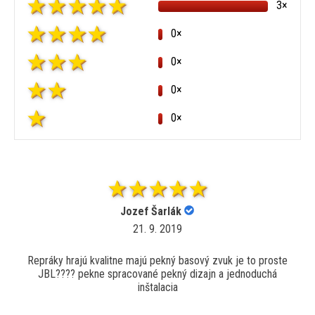
3×
0×
0×
0×
0×
Jozef Šarlák
21. 9. 2019
Repráky hrajú kvalitne majú pekný basový zvuk je to proste
JBL???? pekne spracované pekný dizajn a jednoduchá
inštalacia