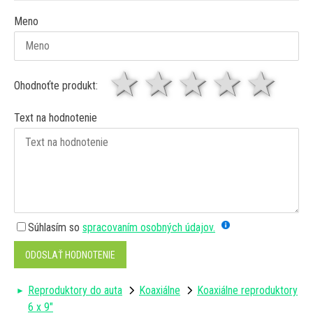
Meno
1 hviezda
2 hviezdy
3 hviez
4 hv
5 
Ohodnoťte produkt:
Text na hodnotenie
Súhlasím so
spracovaním osobných údajov.
ODOSLAŤ HODNOTENIE
Reproduktory do auta
Koaxiálne
Koaxiálne reproduktory
6 x 9"