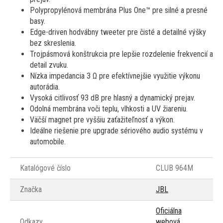
Polypropylénová membrána Plus One™ pre silné a presné
basy.
Edge-driven hodvábny tweeter pre čisté a detailné výšky
bez skreslenia.
Trojpásmová konštrukcia pre lepšie rozdelenie frekvencií a
detail zvuku.
Nízka impedancia 3 Ω pre efektívnejšie využitie výkonu
autorádia.
Vysoká citlivosť 93 dB pre hlasný a dynamický prejav.
Odolná membrána voči teplu, vlhkosti a UV žiareniu.
Väčší magnet pre vyššiu zaťažiteľnosť a výkon.
Ideálne riešenie pre upgrade sériového audio systému v
automobile.
Katalógové číslo
CLUB 964M
Značka
JBL
Oficiálna
Odkazy
webová