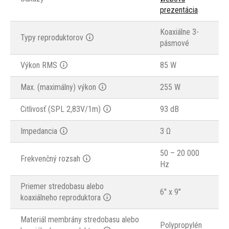
prezentácia
Koaxiálne 3-
Typy reproduktorov
pásmové
Výkon RMS
85 W
Max. (maximálny) výkon
255 W
Citlivosť (SPL 2,83V/1m)
93 dB
Impedancia
3 Ω
50 – 20 000
Frekvenčný rozsah
Hz
Priemer stredobasu alebo
6" x 9"
koaxiálneho reproduktora
Materiál membrány stredobasu alebo
Polypropylén