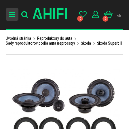
sk
0
0
Úvodná stránka
Reproduktory do auta
Sady reproduktorov podľa auta (reprosety)
Škoda
Škoda Superb II