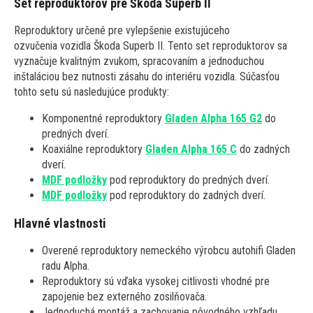
Set reproduktorov pre Škoda Superb II
Reproduktory určené pre vylepšenie existujúceho
ozvučenia vozidla Škoda Superb II. Tento set reproduktorov sa
vyznačuje kvalitným zvukom, spracovaním a jednoduchou
inštaláciou bez nutnosti zásahu do interiéru vozidla. Súčasťou
tohto setu sú nasledujúce produkty:
Komponentné reproduktory
Gladen Alpha 165 G2
do
predných dverí.
Koaxiálne reproduktory
Gladen Alpha 165 C
do zadných
dverí.
MDF podložky
pod reproduktory do predných dverí.
MDF podložky
pod reproduktory do zadných dverí.
Hlavné vlastnosti
Overené reproduktory nemeckého výrobcu autohifi Gladen
radu Alpha.
Reproduktory sú vďaka vysokej citlivosti vhodné pre
zapojenie bez externého zosilňovača.
Jednoduchá montáž a zachovanie pôvodného vzhľadu