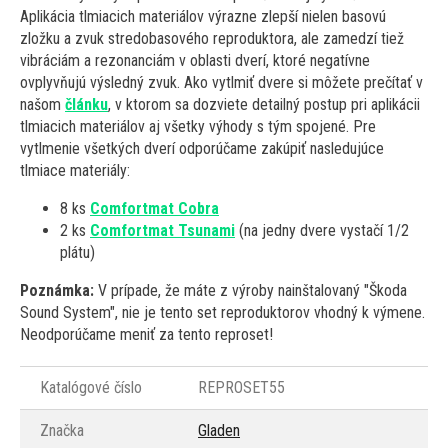
Aplikácia tlmiacich materiálov výrazne zlepší nielen basovú
zložku a zvuk stredobasového reproduktora, ale zamedzí tiež
vibráciám a rezonanciám v oblasti dverí, ktoré negatívne
ovplyvňujú výsledný zvuk. Ako vytlmiť dvere si môžete prečítať v
našom
článku
, v ktorom sa dozviete detailný postup pri aplikácii
tlmiacich materiálov aj všetky výhody s tým spojené. Pre
vytlmenie všetkých dverí odporúčame zakúpiť nasledujúce
tlmiace materiály:
8 ks
Comfortmat Cobra
2 ks
Comfortmat Tsunami
(na jedny dvere vystačí 1/2
plátu)
Poznámka:
V prípade, že máte z výroby nainštalovaný "Škoda
Sound System", nie je tento set reproduktorov vhodný k výmene.
Neodporúčame meniť za tento reproset!
Katalógové číslo
REPROSET55
Značka
Gladen