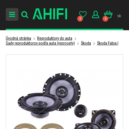
sk
0
0
Úvodná stránka
Reproduktory do auta
Sady reproduktorov podľa auta (reprosety)
Škoda
Škoda Fabia I