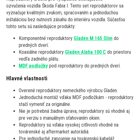
ozvučenia vozidla Škoda Fabia I. Tento set reproduktorov sa
vyznačuje kvalitným zvukom, spracovaním a jednoduchou
inštaláciou bez nutnosti zásahu do interiéru vozidla. Súčasťou
tohto setu sú nasledujúce produkty:
Komponentné reproduktory
Gladen M 165 Slim
do
predných dverí.
Koaxiálne reproduktory
Gladen Alpha 100 C
do priestoru
vedľa zadného plátu.
MDF podložky
pod reproduktory do predných dverí.
Hlavné vlastnosti
Overené reproduktory nemeckého výrobcu Gladen.
Jednoduchá montáž vďaka MDF podložkám - reproduktory
stačí vymeniť za originálne.
Nie je potrebná žiadna úprava, reproduktory sú vhodné aj
pre verziu s manuálnym sťahovaním okien.
Reproduktory sú vďaka vysokej citlivosti vhodné na
továrenské aj aftermarket autorádiá.
Pre jednoduché zapojenie na továrenskú kabeláž