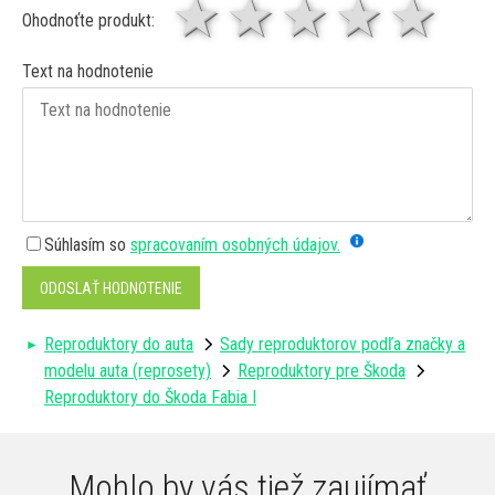
1 hviezda
2 hviezdy
3 hviez
4 hv
5 
Ohodnoťte produkt:
Text na hodnotenie
Súhlasím so
spracovaním osobných údajov.
ODOSLAŤ HODNOTENIE
Reproduktory do auta
Sady reproduktorov podľa značky a
modelu auta (reprosety)
Reproduktory pre Škoda
Reproduktory do Škoda Fabia I
Mohlo by vás tiež zaujímať