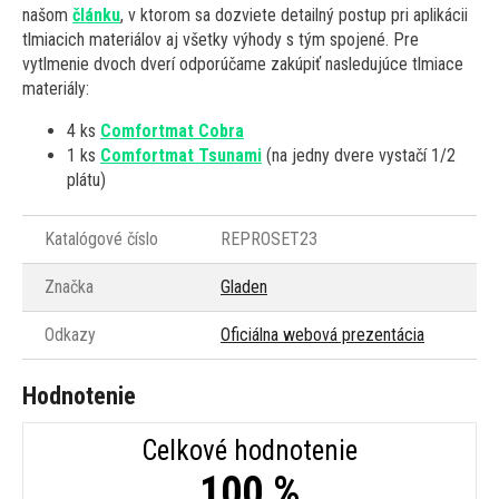
našom
článku
, v ktorom sa dozviete detailný postup pri aplikácii
tlmiacich materiálov aj všetky výhody s tým spojené. Pre
vytlmenie dvoch dverí odporúčame zakúpiť nasledujúce tlmiace
materiály:
4 ks
Comfortmat Cobra
1 ks
Comfortmat Tsunami
(na jedny dvere vystačí 1/2
plátu)
Katalógové číslo
REPROSET23
Značka
Gladen
Odkazy
Oficiálna webová prezentácia
Hodnotenie
Celkové hodnotenie
100 %