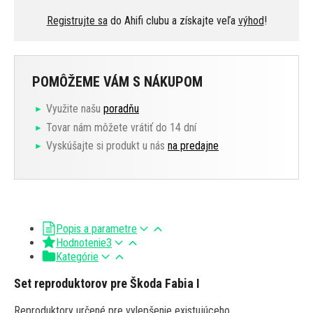
Registrujte sa
do Ahifi clubu a získajte veľa
výhod
!
POMÔŽEME VÁM S NÁKUPOM
Využite našu
poradňu
Tovar nám môžete vrátiť do 14 dní
Vyskúšajte si produkt u nás
na predajne
Popis a parametre
Hodnotenie
3
Kategórie
Set reproduktorov pre Škoda Fabia I
Reproduktory určené pre vylepšenie existujúceho