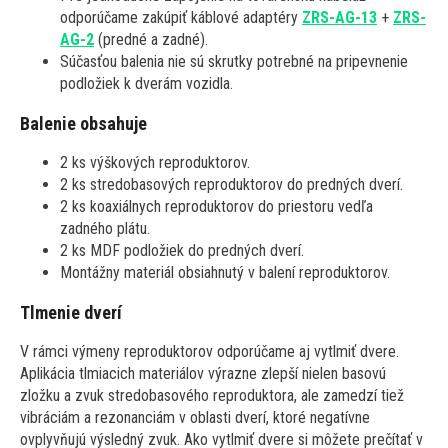
odporúčame zakúpiť káblové adaptéry
ZRS-AG-13
+
ZRS-
AG-2
(predné a zadné).
Súčasťou balenia nie sú skrutky potrebné na pripevnenie
podložiek k dverám vozidla.
Balenie obsahuje
2 ks výškových reproduktorov.
2 ks stredobasových reproduktorov do predných dverí.
2 ks koaxiálnych reproduktorov do priestoru vedľa
zadného plátu.
2 ks MDF podložiek do predných dverí.
Montážny materiál obsiahnutý v balení reproduktorov.
Tlmenie dverí
V rámci výmeny reproduktorov odporúčame aj vytlmiť dvere.
Aplikácia tlmiacich materiálov výrazne zlepší nielen basovú
zložku a zvuk stredobasového reproduktora, ale zamedzí tiež
vibráciám a rezonanciám v oblasti dverí, ktoré negatívne
ovplyvňujú výsledný zvuk. Ako vytlmiť dvere si môžete prečítať v