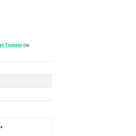
at Tsunami
(na
0×