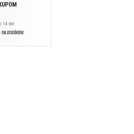
ÁKUPOM
o 14 dní
s
na predajne