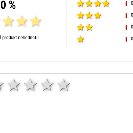
0 %
ľ produkt nehodnotil
1 hviezda
2 hviezdy
3 hviezdy
4 hviezdy
5 hviezd