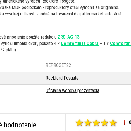
y amerického výrobcu Rockford Fosgate.
ďaka MDF podložkám - reproduktory stačí vymeniť za originálne.
a vysokej citlivosti vhodné na továrenské aj aftermarket autorádiá.
ové pripojenie použite redukciu
ZRS-AG-13
.
vyrieši tlmenie dverí, použite 4 x
Comfortmat Cobra
+ 1 x
Comfortm
/2 plátu).
REPROSET22
Rockford Fosgate
Oficiálna webová prezentácia
é hodnotenie