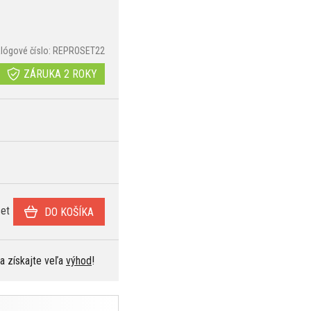
alógové číslo: REPROSET22
ZÁRUKA 2 ROKY
et
DO KOŠÍKA
 a získajte veľa
výhod
!