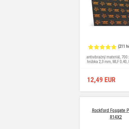
(211 h
antivibračný materiál, 700
hrúbka 2,3 mm, MLF 0,40,
2,71 kg/m²
12,49 EUR
Rockford Fosgate 
R14X2