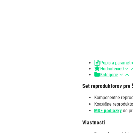
Popis a parametr
Hodnotenie
0
Kategórie
Set reproduktorov pre 
Komponentné repro
Koaxiálne reprodukt
MDF podložky
do pr
Vlastnosti