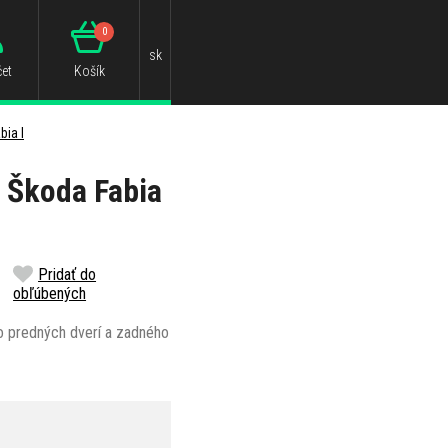
0
sk
et
Košík
bia I
 Škoda Fabia
Pridať do
obľúbených
o predných dverí a zadného