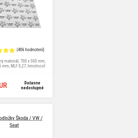
(406 hodnotení)
čný materiál, 700 x 500 mm,
,5 mm, MLF 0,27, hmotnosť
3,71 kg/m²
Dočasne
EUR
nedostupné
dložky Škoda / VW /
Seat