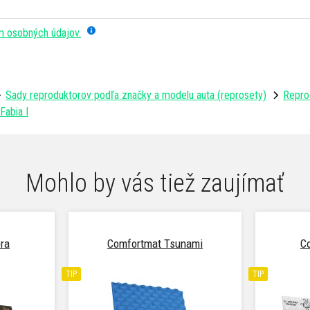
m osobných údajov.
Sady reproduktorov podľa značky a modelu auta (reprosety)
Repro
Fabia I
Mohlo by vás tiež zaujímať
ra
Comfortmat Tsunami
C
TIP
TIP