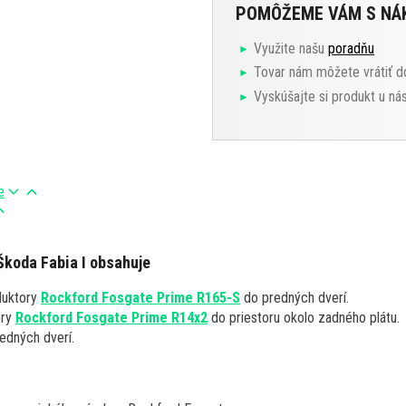
POMÔŽEME VÁM S N
Využite našu
poradňu
Tovar nám môžete vrátiť d
Vyskúšajte si produkt u ná
e
Škoda Fabia I obsahuje
duktory
Rockford Fosgate Prime R165-S
do predných dverí.
ory
Rockford Fosgate Prime R14x2
do priestoru okolo zadného plátu.
edných dverí.