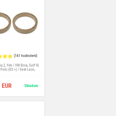
(161 hodnotení)
a 2, Yeti / VW Bora, Golf IV,
 Polo (02->) / Seat Leon,
Toledo (96->)
6 EUR
Skladom