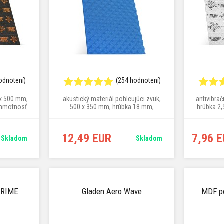
odnotení)
(254 hodnotení)
 x 500 mm,
akustický materiál pohlcujúci zvuk,
antivibra
 hmotnosť
500 x 350 mm, hrúbka 18 mm,
hrúbka 2
hmotnosť 1,22 kg/m²
12,49 EUR
7,96 
Skladom
Skladom
PRIME
Gladen Aero Wave
MDF po