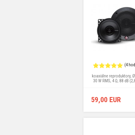
(4 ho
koaxiálne reproduktory, 
30 W RMS, 4 Ω, 88 dB (2
montážna hĺbka 43,
59,00 EUR