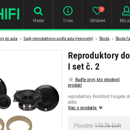
0
Hľadať
O nás
Obľúbené
Môj úč
ry do auta
Sady reproduktorov podľa auta (reprosety)
Škoda
Škoda Fa
Reproduktory do
I set č. 2
Buďte prvý, kto ohodnotí
produkt
reproduktory Rockford Fosgate d
plátu
Viac o produkte
Pôvodne
170,76 EUR