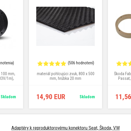
dnotenia)
(506 hodnotení)
Ø 100 mm,
materiál pohlcujúci zvuk, 800 x 500
Škoda Fabi
,83V/1m),
mm, hrúbka 20 mm
Passat,
6 mm​
14,90 EUR
11,5
Skladom
Skladom
Adaptéry k reproduktorovému konektoru Seat, Škoda, VW