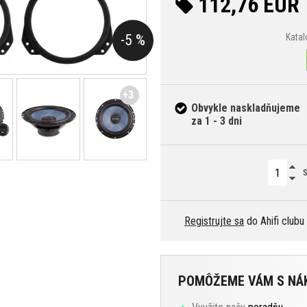
112,76 EUR
-5 %
Kata
+3
Obvykle naskladňujeme
za 1 - 3 dni
s
Registrujte sa
do Ahifi clubu
POMÔŽEME VÁM S N