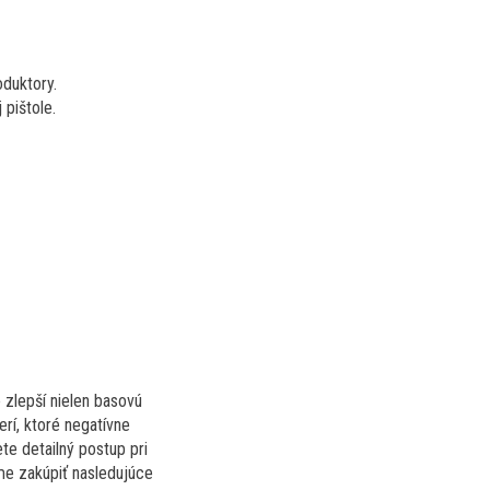
duktory.
 pištole.
 zlepší nielen basovú
rí, ktoré negatívne
te detailný postup pri
me zakúpiť nasledujúce