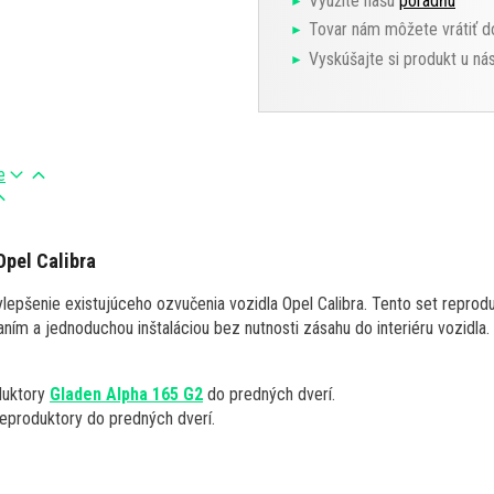
Využite našu
poradňu
Tovar nám môžete vrátiť d
Vyskúšajte si produkt u ná
e
Opel Calibra
lepšenie existujúceho ozvučenia vozidla Opel Calibra. Tento set reprod
ním a jednoduchou inštaláciou bez nutnosti zásahu do interiéru vozidla.
duktory
Gladen Alpha 165 G2
do predných dverí.
eproduktory do predných dverí.