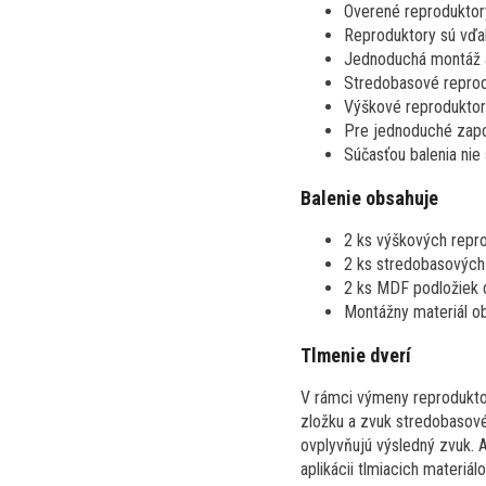
Overené reproduktor
Reproduktory sú vďak
Jednoduchá montáž a
Stredobasové reprod
Výškové reproduktory
Pre jednoduché zapo
Súčasťou balenia nie
Balenie obsahuje
2 ks výškových repro
2 ks stredobasových
2 ks MDF podložiek 
Montážny materiál ob
Tlmenie dverí
V rámci výmeny reproduktor
zložku a zvuk stredobasové
ovplyvňujú výsledný zvuk. 
aplikácii tlmiacich materi