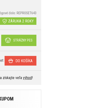
lógové číslo: REPROSET643
ZÁRUKA 2 ROKY
STRÁŽNY PES
et
DO KOŠÍKA
 a získajte veľa
výhod
!
ÁKUPOM