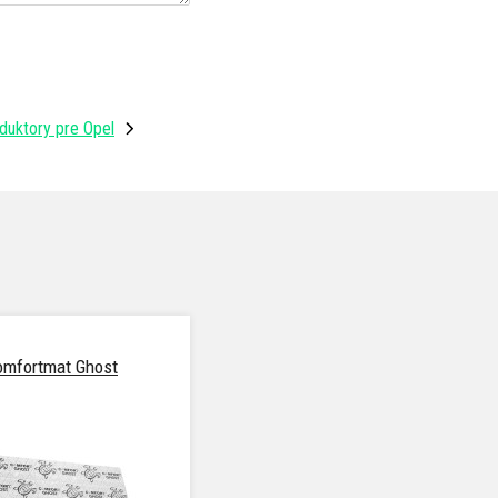
duktory pre Opel
omfortmat Ghost