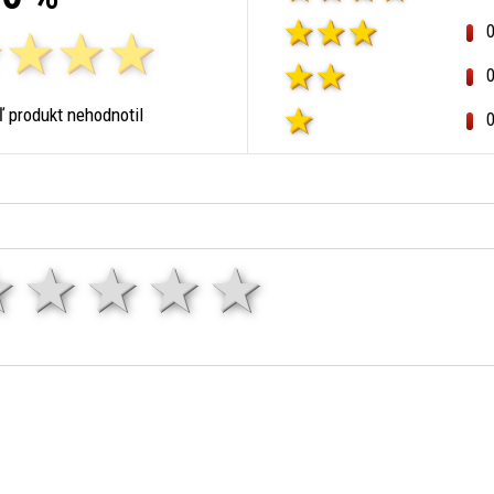
ľ produkt nehodnotil
1 hviezda
2 hviezdy
3 hviezdy
4 hviezdy
5 hviezd