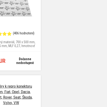
(406 hodnotení)
čný materiál, 700 x 500 mm,
,5 mm, MLF 0,27, hmotnosť
3,71 kg/m²
Dočasne
EUR
nedostupné
ry k repro konektoru
en, Fiat, Opel, Dacia,
t, Rover, Seat, Škoda,
Volvo, VW