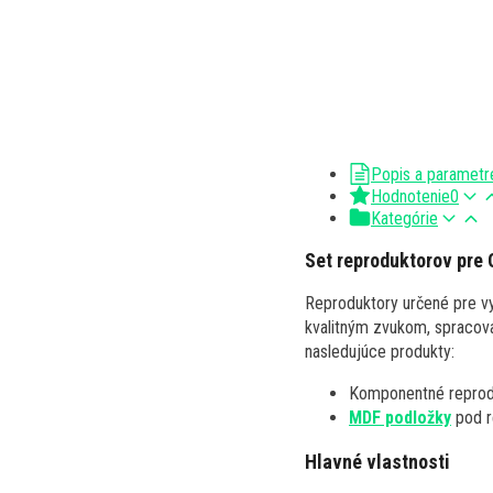
Popis a parametr
Hodnotenie
0
Kategórie
Set reproduktorov pre 
Reproduktory určené pre vy
kvalitným zvukom, spracova
nasledujúce produkty:
Komponentné repro
MDF podložky
pod r
Hlavné vlastnosti