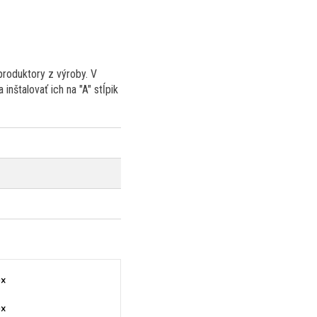
produktory z výroby. V
nštalovať ich na "A" stĺpik
0×
0×