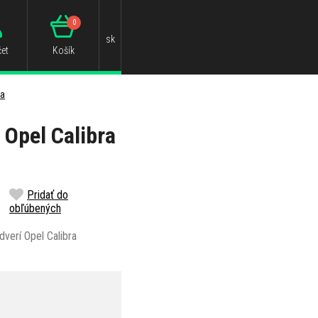
0
sk
et
Košík
ra
 Opel Calibra
Pridať do
obľúbených
verí Opel Calibra