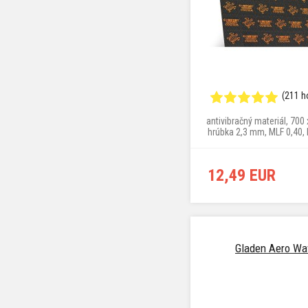
(211 h
antivibračný materiál, 700
hrúbka 2,3 mm, MLF 0,40,
2,71 kg/m²
12,49 EUR
Gladen Aero Wa