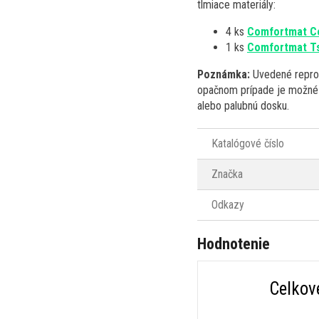
tlmiace materiály:
4 ks
Comfortmat C
1 ks
Comfortmat T
Poznámka:
Uvedené reprod
opačnom prípade je možné v
alebo palubnú dosku.
Katalógové číslo
Značka
Odkazy
Hodnotenie
Celkov