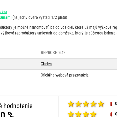
obra
sunami
(na jedny dvere vystačí 1/2 plátu)
uktory je možné namontovať iba do vozidiel, ktoré už majú výškové re
ýškové reproduktory umiestniť do domčeka, ktorý je súčasťou balenia a i
REPROSET643
Gladen
Oficiálna webová prezentácia
é hodnotenie
0 %