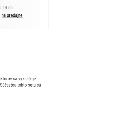
o 14 dní
s
na predajne
uktorov sa vyznačuje
 Súčasťou tohto setu sú