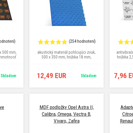
odnotení)
(254 hodnotení)
 x 500 mm,
akustický materiál pohlcujúci zvuk,
antivibra
 hmotnosť
500 x 350 mm, hrúbka 18 mm,
hrúbka 2
hmotnosť 1,22 kg/m²
12,49 EUR
7,96 
Skladom
Skladom
ve
MDF podložky Opel Astra II,
Adapté
Calibra, Omega, Vectra B,
Citro
Vivaro, Zafira
Renaul