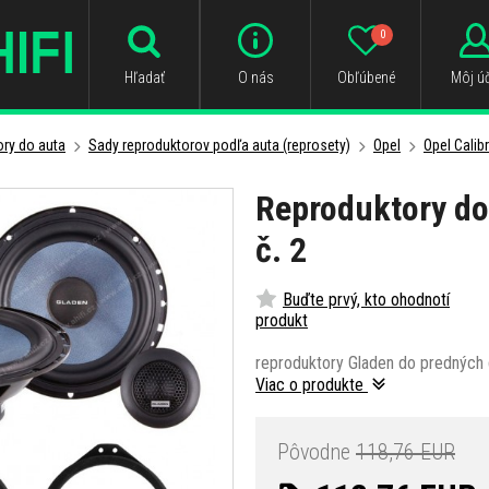
0
Hľadať
O nás
Obľúbené
Môj úč
ry do auta
Sady reproduktorov podľa auta (reprosety)
Opel
Opel Calib
Reproduktory do
č. 2
Buďte prvý, kto ohodnotí
produkt
reproduktory Gladen do predných d
Viac o produkte
Pôvodne
118,76 EUR