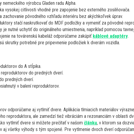
y nemeckého výrobcu Gladen radu Alpha.
a vysokej citlivosti vhodné pre zapojenie bez externého zosilňovača.
 zachovanie pôvodného vzhľadu interiéru bez akýchkoľvek úprav.
uktory stačí naskrutkovať do MDF podložky a vymeniť za pôvodné repro
 je nutné uchytiť do originálneho umiestnenia, napríklad pomocou tavnej
jenie na továrenskú kabeláž odporúčame zakúpiť
káblové adaptéry
.
 sú skrutky potrebné pre pripevnenie podložiek k dverám vozidla.
duktorov do A stĺpika.
 reproduktorov do predných dverí.
do predných dverí.
siahnutý v balení reproduktorov.
ov odporúčame aj vytlmiť dvere. Aplikácia tlmiacich materiálov výrazne
ho reproduktora, ale zamedzí tiež vibráciám a rezonanciám v oblasti dve
Ako vytlmiť dvere si môžete prečítať v našom
článku
, v ktorom sa dozvie
álov aj všetky výhody s tým spojené. Pre vytlmenie dvoch dverí odporúča