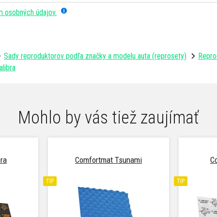
m osobných údajov.
Sady reproduktorov podľa značky a modelu auta (reprosety)
Repro
libra
Mohlo by vás tiež zaujímať
ra
Comfortmat Tsunami
C
TIP
TIP