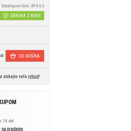
Katalógové číslo: APX 6.5
ZÁRUKA 2 ROKY
ár
DO KOŠÍKA
 a získajte veľa
výhod
!
ÁKUPOM
o 14 dní
s
na predajne