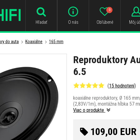
0
Hľadať
O nás
Obľúbené
Môj úč
ry do auta
Koaxiálne
165 mm
Reproduktory A
6.5
(
15 hodnotení
)
koaxiálne reproduktory, Ø 165 mm
(2,83V/1m), montážna hĺbka 57 
Viac o produkte
109,00 EUR