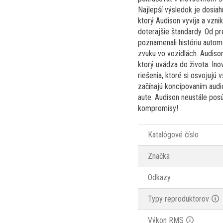
Najlepší výsledok je dosiah
ktorý Audison vyvíja a vzn
doterajšie štandardy. Od p
poznamenali históriu autom
zvuku vo vozidlách. Audiso
ktorý uvádza do života. Ino
riešenia, ktoré si osvojujú
začínajú koncipovaním audi
aute. Audison neustále posú
kompromisy!
Katalógové číslo
Značka
Odkazy
Typy reproduktorov
Výkon RMS