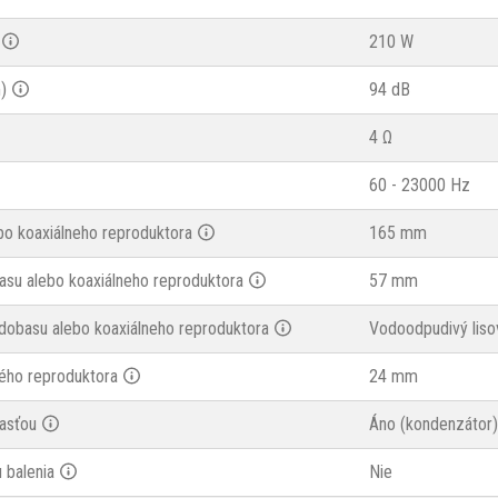
210 W
)
94 dB
4 Ω
60 - 23000 Hz
bo koaxiálneho reproduktora
165 mm
asu alebo koaxiálneho reproduktora
57 mm
dobasu alebo koaxiálneho reproduktora
Vodoodpudivý liso
ého reproduktora
24 mm
asťou
Áno (kondenzátor)
 balenia
Nie