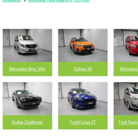
Mercedes-Benz Vito
Subaru XV
Mercedes
Dodge Challenger
Ford Focus ST
Ford Tour