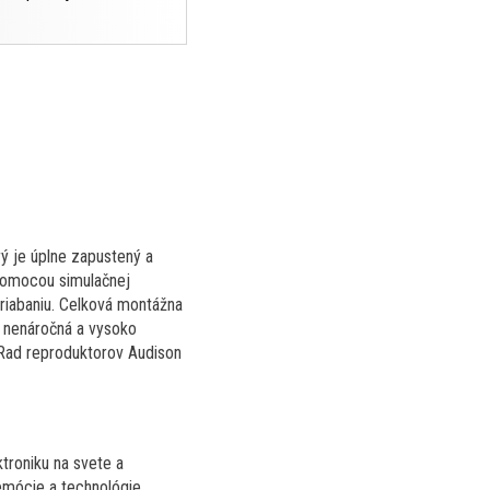
 je úplne zapustený a
pomocou simulačnej
riabaniu. Celková montážna
o nenáročná a vysoko
. Rad reproduktorov Audison
ktroniku na svete a
emócie a technológie.