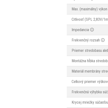
Max. (maximálny) výkon
Citlivosť (SPL 2,83V/1m
Impedancia
Frekvenčný rozsah
Priemer stredobasu ale
Montážna hĺbka stredob
Materiál membrány stre
Celkový priemer výškov
Frekvenčná výhybka súč
Krycej mriežky súčasťou