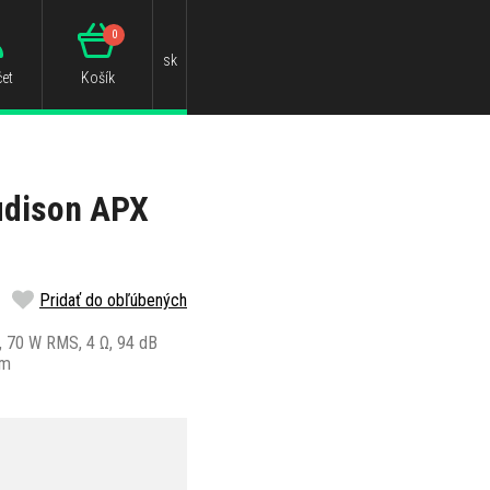
0
sk
et
Košík
udison APX
Pridať do obľúbených
, 70 W RMS, 4 Ω, 94 dB
mm