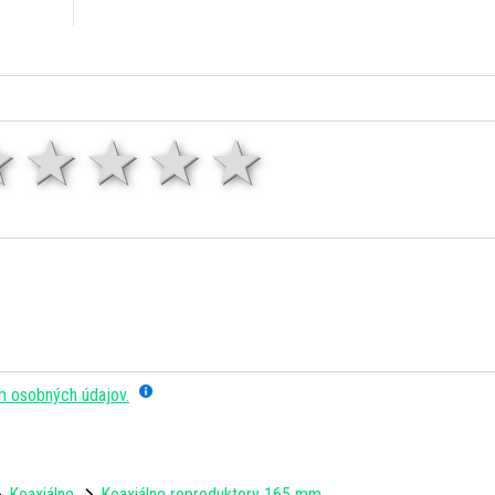
1 hviezda
2 hviezdy
3 hviezdy
4 hviezdy
5 hviezd
m osobných údajov.
Koaxiálne
Koaxiálne reproduktory 165 mm