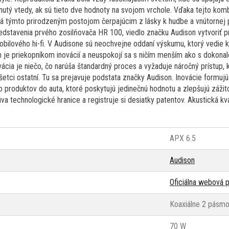
nutý vtedy, ak sú tieto dve hodnoty na svojom vrchole. Vďaka tejto komb
iká týmto prirodzeným postojom čerpajúcim z lásky k hudbe a vnútornej
redstavenia prvého zosilňovača HR 100, viedlo značku Audison vytvoriť p
obilového hi-fi. V Audisone sú neochvejne oddaní výskumu, ktorý vedie 
n je priekopníkom inovácií a neuspokojí sa s ničím menším ako s dokona
vácia je niečo, čo narúša štandardný proces a vyžaduje náročný prístup,
 všetci ostatní. Tu sa prejavuje podstata značky Audison. Inovácie formuj
o produktov do auta, ktoré poskytujú jedinečnú hodnotu a zlepšujú zážit
va technologické hranice a registruje si desiatky patentov. Akustická kva
APX 6.5
Audison
Oficiálna webová p
Koaxiálne 2 pásm
70 W