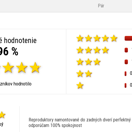
Pár
é hodnotenie
96 %
zníkov hodnotilo
Reproduktory namontované do zadných dverí perfektný 
ký
odporúčam 100% spokojnost