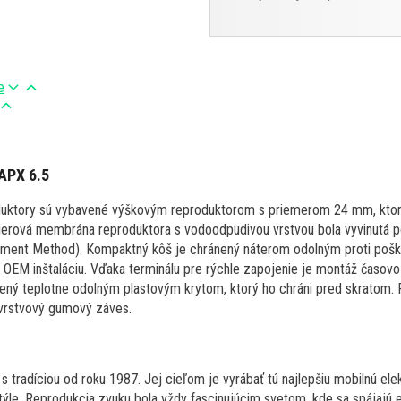
e
APX 6.5
uktory sú vybavené výškovým reproduktorom s priemerom 24 mm, ktorý
pierová membrána reproduktora s vodoodpudivou vrstvou bola vyvinutá 
lement Method). Kompaktný kôš je chránený náterom odolným proti pošk
e OEM inštaláciu. Vďaka terminálu pre rýchle zapojenie je montáž časov
bavený teplotne odolným plastovým krytom, ktorý ho chráni pred skratom
cvrstvový gumový záves.
 s tradíciou od roku 1987. Jej cieľom je vyrábať tú najlepšiu mobilnú ele
týle. Reprodukcia zvuku bola vždy fascinujúcim svetom, kde sa spájajú 