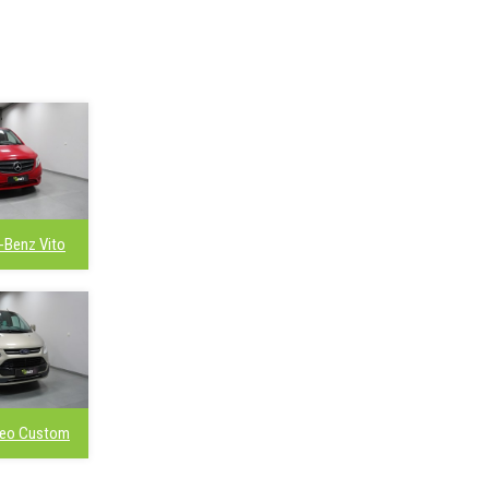
-Benz Vito
neo Custom