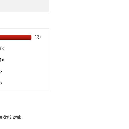
13×
1×
1×
0×
0×
a čistý zvuk