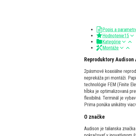
Popis a parametr
Hodnotenie
15
Kategórie
Montáže
Reproduktory Audison 
2pásmové koaxiálne reprod
neprekáža pri montáži. Pa
technológie FEM (Finite E
hĺbka je optimalizovaná pr
flexibilná. Terminál je vy
Prima ponúka unikátny via
O značke
Audison je talianska značka
pokračovať v inovatívnom š