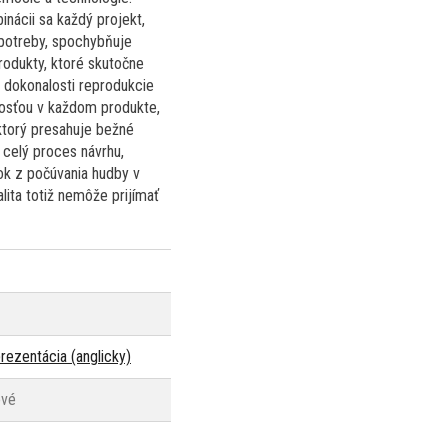
inácii sa každý projekt,
 potreby, spochybňuje
rodukty, ktoré skutočne
k dokonalosti reprodukcie
losťou v každom produkte,
 ktorý presahuje bežné
ú celý proces návrhu,
ok z počúvania hudby v
lita totiž nemôže prijímať
rezentácia (anglicky)
ové