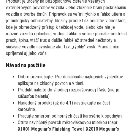
Produkt je určený na bezoplachové čistenie všetkých
exteriérových povrchov vozidla. Jeho zloženie bráni poškriabaniu
vozidla a tvorbe šmúh. Prípravok sa veľmi rýchlo a ľahko utiera a
je biologicky odbúrateľný. Ideálny produkt na použitie v miestach,
kde je obmedzený prístup k tečúcej vode, alebo kde nie je
možné vozidlo opláchnuť vodou. Ľahko a šetrne pomáha odstrániť
prach, špinu, vtáčí trus a ďalšie ľahké až stredné nečistoty a
súčasne vozidlo navoskuje ako tzv. „rýchly“ vosk. Prácu s ním
spríjemní aj jeho vôňa.
Návod na použitie
Dobre premiešajte. Pre dosiahnutie najlepších výsledkov
aplikujte na chladný povrch a v tieni.
Produkt nalejte do vhodnej rozprašovacej fľaše (nie je
súčasťou balenia).
Nariedený produkt (až do 4:1) nastriekajte na časť
karosérie.
Pracujte smerom od horných častí karosérie k spodným.
Otrite navlhčený povrch mikrovláknovou utierkou (napr.
X1801 Meguiar's Finishing Towel
,
X2010 Meguiar's