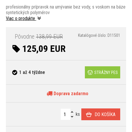
profesionálny prípravok na umývanie bez vody, s voskom na báze
syntetických polymérov
Viac o produkte
Pôvodne
138,99 EUR
Katalógové číslo: D11501
125,09 EUR
1 až 4 týždne
STRÁŽNY PES
Doprava zadarmo
ks
DO KOŠÍKA