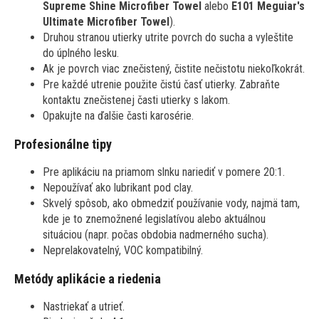
Supreme Shine Microfiber Towel
alebo
E101 Meguiar's
Ultimate Microfiber Towel
).
Druhou stranou utierky utrite povrch do sucha a vyleštite
do úplného lesku.
Ak je povrch viac znečistený, čistite nečistotu niekoľkokrát.
Pre každé utrenie použite čistú časť utierky. Zabraňte
kontaktu znečistenej časti utierky s lakom.
Opakujte na ďalšie časti karosérie.
Profesionálne tipy
Pre aplikáciu na priamom slnku nariediť v pomere 20:1.
Nepoužívať ako lubrikant pod clay.
Skvelý spôsob, ako obmedziť používanie vody, najmä tam,
kde je to znemožnené legislatívou alebo aktuálnou
situáciou (napr. počas obdobia nadmerného sucha).
Neprelakovatelný, VOC kompatibilný.
Metódy aplikácie a riedenia
Nastriekať a utrieť.