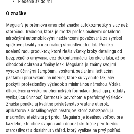
Riedenie až do 4:1.
O značke
Meguiar’s je prémiová americká značka autokozmetiky s viac než
storočnou tradíciou, ktorá je medzi profesionálnymi detailermi i
náročnými automobilovými nadšencami považovaná za symbol
špičkovej kvality a maximálnej starostlivosti o lak. Ponúka
ucelenú radu produktov, ktoré riešia všetky kroky detailingu od
bezpečného umývania, cez dekontamináciu, korekciu laku, až po
dlhodobú ochranu a finálny lesk. Meguiar’s je známy svojimi
vysoko účinnými šampónmi, voskami, sealantmi, leštiacimi
pastami i prípravkami na interiér, ktoré sú vyvinuté tak, aby
poskytli profesionálny výsledok s minimálnou námahou. Vďaka
dlhoročnému výskumu chemických formulácií dosahujú produkty
vynikajúcu účinnosť, šetrnosť k povrchom a perfektný výsledok.
Značka ponúka aj kvalitné príslušenstvo vrátane utierok,
aplikátorov a detailingových nástrojov, ktoré zabezpečujú
maximálnu efektivitu pri práci. Meguiar’s je ideálnou voľbou pre
každého, kto chce svojmu autu dopriať skutočne prvotriednu
starostlivosť a dosiahnuť vzhľad, ktorý vynikne na prvý pohľad.