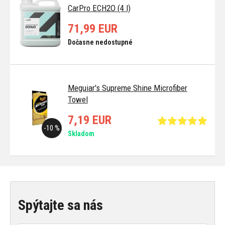
CarPro ECH2O (4 l)
71,99 EUR
Dočasne nedostupné
Meguiar's Supreme Shine Microfiber
Towel
7,19 EUR
-10 %
Skladom
Spýtajte sa nás