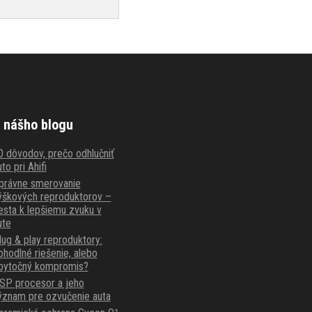
 nášho blogu
0 dôvodov, prečo odhlučniť
to pri Ahifi
právne smerovanie
ýškových reproduktorov –
esta k lepšiemu zvuku v
ute
lug & play reproduktory:
ohodlné riešenie, alebo
bytočný kompromis?
SP procesor a jeho
ýznam pre ozvučenie auta