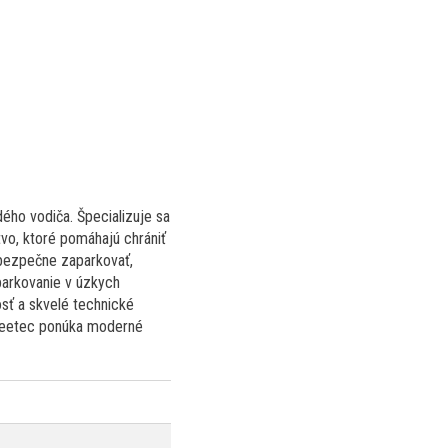
ého vodiča. Špecializuje sa
tvo, ktoré pomáhajú chrániť
bezpečne zaparkovať,
parkovanie v úzkych
sť a skvelé technické
 Keetec ponúka moderné