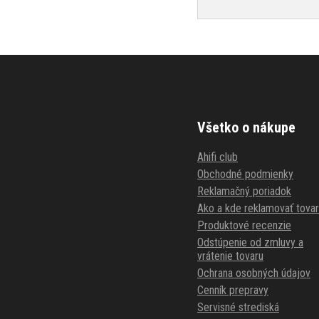
Všetko o nákupe
Ahifi club
Obchodné podmienky
Reklamačný poriadok
Ako a kde reklamovať tovar
Produktové recenzie
Odstúpenie od zmluvy a
vrátenie tovaru
Ochrana osobných údajov
Cenník prepravy
Servisné strediská