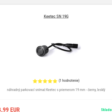
Keetec SN 19G
(1 hodnotenie)
náhradný parkovací snímač Keetec s priemerom 19 mm - čierny, lesklý
8,99 EUR
Sklad