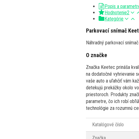
Popis a parametr
Hodnotenie
2
Kategórie
Parkovací snímač Keet
Náhradný parkovací sníma
O značke
Značka Keetec prináša kvali
na dodatočné vyhrievanie s
vaše auto a uľahčiť vám k
detekujú prekážky okolo vo
priestoroch. Produkty znač
parametre, čo ich robí obľ
technológie za rozumnú cen
Katalógové číslo
Značka