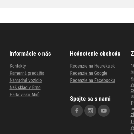
Informácie o nás
Hodnotenie obchodu
Z
Kontakty
Recenzie na Heureka.sk
1
au
Kamenná predajňa
Recenzie na Google
S
Náhradné vozidlo
Recenzie na Facebooku
v
Náš sklad v Brne
c
Parkovisko Ahifi
a
Spojte sa s nami
P
p
z
D
v