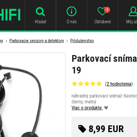
0
Hľadať
O nás
Obľúbené
Môj úč
ky
Parkovacie senzory a detektory
Príslušenstvo
Parkovací sníma
19
(
2 hodnotenia
)
náhradný parkovací snímač Keete
čierny, matný
Viac o produkte
8,99 EUR