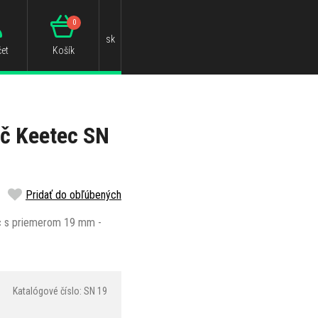
0
sk
et
Košík
č Keetec SN
Pridať do obľúbených
c s priemerom 19 mm -
Katalógové číslo: SN 19