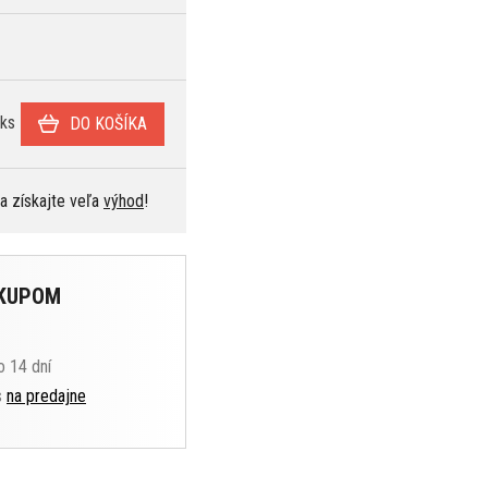
ks
DO KOŠÍKA
 a získajte veľa
výhod
!
ÁKUPOM
o 14 dní
s
na predajne