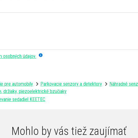
m osobných údajov.
ie pre automobily
Parkovacie senzory a detektory
Náhradné senzo
, držiaky, piezoelektrické bzučiaky
ievanie sedadiel KEETEC
Mohlo by vás tiež zaujímať