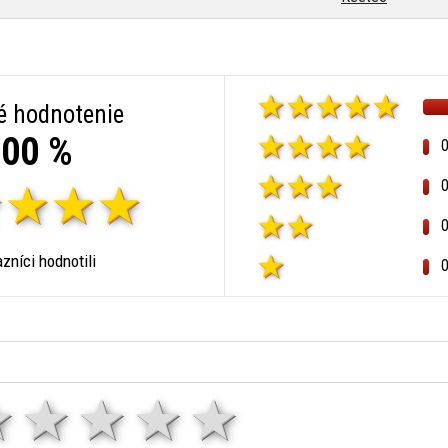
é hodnotenie
00 %
zníci hodnotili
1 hviezda
2 hviezdy
3 hviezdy
4 hviezdy
5 hviezd