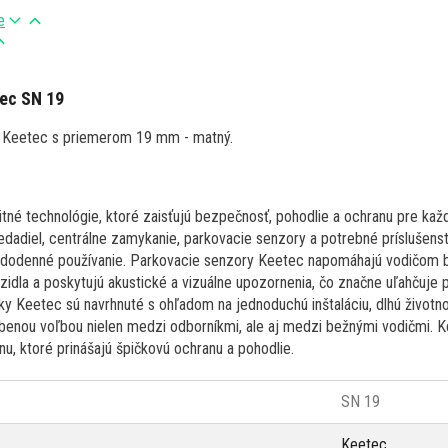
e
ec SN 19
č Keetec s priemerom 19 mm - matný.
tné technológie, ktoré zaisťujú bezpečnosť, pohodlie a ochranu pre každ
edadiel, centrálne zamykanie, parkovacie senzory a potrebné príslušens
aždodenné používanie. Parkovacie senzory Keetec napomáhajú vodičom 
zidla a poskytujú akustické a vizuálne upozornenia, čo značne uľahčuje 
ky Keetec sú navrhnuté s ohľadom na jednoduchú inštaláciu, dlhú životno
úbenou voľbou nielen medzi odborníkmi, ale aj medzi bežnými vodičmi.
u, ktoré prinášajú špičkovú ochranu a pohodlie.
SN 19
Keetec