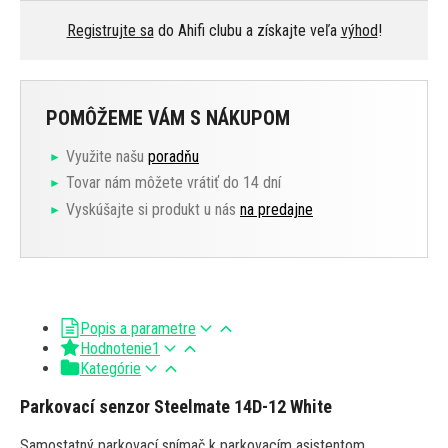
Registrujte sa
do Ahifi clubu a získajte veľa
výhod
!
POMÔŽEME VÁM S NÁKUPOM
Využite našu
poradňu
Tovar nám môžete vrátiť do 14 dní
Vyskúšajte si produkt u nás
na predajne
Popis a parametre
Hodnotenie
1
Kategórie
Parkovací senzor Steelmate 14D-12 White
Samostatný parkovací snímač k parkovacím asistentom