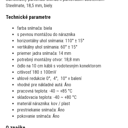
Steelmate, 18,5 mm, biely.
Technické parametre
farba snímača: biela
s pevnou montážou do nárazníka
horizontálny uhol snímania: 110° ± 15°
vertikálny uhol snímania: 60° ± 15°
priemer jadra snímača: 14 mm
potrebný montážny otvor: 18,8 mm
čidlo na 10 cm kábli s vodotesným konektorom
citlivosť 180 ± 100mV
uhlové redukcie 0°, 4°, 10° v balení
vhodné pre nákladné autá: Áno
pracovná teplota: -40 ~ +85 °C
skladovacia teplota: -40 ~ +80 °C
materiál nárazníka: kov / plast
prestriekanie snímača: Áno
pokovanie snímača: Áno
O značke