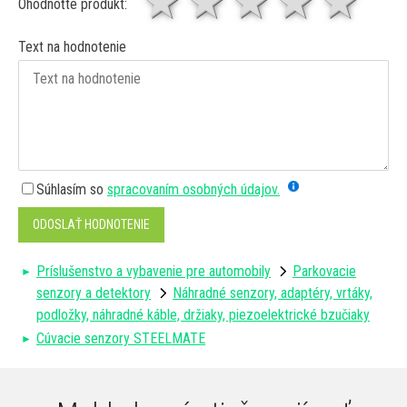
1 hviezda
2 hviezdy
3 hviez
4 hv
5 
Ohodnoťte produkt:
Text na hodnotenie
Súhlasím so
spracovaním osobných údajov.
ODOSLAŤ HODNOTENIE
Príslušenstvo a vybavenie pre automobily
Parkovacie
senzory a detektory
Náhradné senzory, adaptéry, vrtáky,
podložky, náhradné káble, držiaky, piezoelektrické bzučiaky
Cúvacie senzory STEELMATE