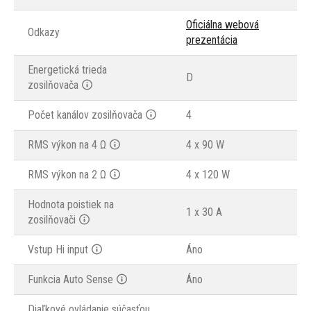
Oficiálna webová
Odkazy
prezentácia
Energetická trieda
D
zosilňovača
Počet kanálov zosilňovača
4
RMS výkon na 4 Ω
4 x 90 W
RMS výkon na 2 Ω
4 x 120 W
Hodnota poistiek na
1 x 30 A
zosilňovači
Vstup Hi input
Áno
Funkcia Auto Sense
Áno
Diaľkové ovládanie súčasťou