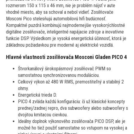
rozmerom 150 x 115 x 46 mm, nie je problém nájsť v aute
vhodné miesto, aby sa schoval a nebol vidieť. Zosilňovače
Mosconi Pico stelesňujú automobilovú hifi budúcnosť.
Kompaktné puzdrá kombinujú najmodernejšie vysokorýchlostné
digitálne zosilňovače, inteligentné napájacie zdroje a inovatívne
funkcie DSP. Výsledkom je vysoká energetická účinnosť, ktorá je
základnou požiadavkou pre moderné aj elektrické vozidlá.
Hlavné vlastnosti zosilňovača Mosconi Gladen PICO 4
Štvorkanálový širokopásmový zosilňovač PWM so
samostatnou synchronizovanou moduláciou.
Celkový výkon až 480 W RMS, premostiteľný a stabilný 2
ohmy.
Energetická trieda D.
PICO 4 zvláda každú konfiguráciu: či už klasické koncepty
prednej/zadnej repro, dva subwoofery alebo subwoofery s
dvojitou kmitacou cievkou.
Ideálny doplnok výkonového zosilňovača PICO DSP, ale je
možné ho tiež použiť samostatne so vstupom na vysokej a