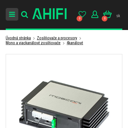
sk
0
0
Úvodná stránka
Zosilňovače a procesory
Mono a viackanálové zosilňovače
4kanálové