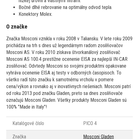
nízkej úrovni a vlastnými filtrami.
Bočné dlhé rebrovanie na optimálny odvod tepla.
Konektory Molex.
O značke
Značka Mosconi vznikla v roku 2008 v Taliansku. V lete roku 2009
prichádza na trh s dnes už legendárnym radom zosilňovačov
Mosconi AS. V roku 2010 získava štvorkanálový zosilňovač
Mosconi AS 100.4 prestížne ocenenie EISA za najlepší IN-CAR
zosilňovač. Odvtedy Mosconi so svojimi produktmi opakovane
vyhráva ocenenie EISA aj testy v odborných časopisoch. To
všetko radí túto značku k samotnému vrcholu v pomere
cena/výkon a rovnako aj v inovatívnych riešeniach. Mosconi patrí
od roku 2013 pod značku Gladen, preto sa dnes zosilňovače
označujú Mosconi Gladen. Všetky produkty Mosconi Gladen sú
100% "Made in Italy"!
Katalógové číslo
PICO 4
Značka
Mosconi Gladen