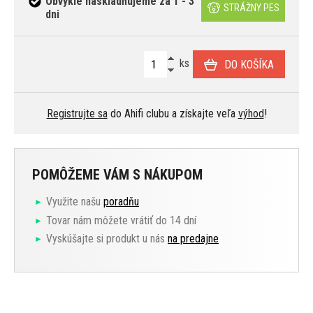
Obvykle naskladňujeme za 1 - 3
STRÁŽNY PES
dni
ks
DO KOŠÍKA
Registrujte sa
do Ahifi clubu a získajte veľa
výhod
!
POMÔŽEME VÁM S NÁKUPOM
Využite našu
poradňu
Tovar nám môžete vrátiť do 14 dní
Vyskúšajte si produkt u nás
na predajne