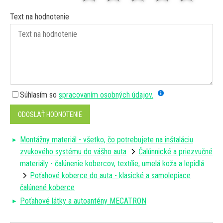
Text na hodnotenie
Súhlasím so
spracovaním osobných údajov.
ODOSLAŤ HODNOTENIE
Montážny materiál - všetko, čo potrebujete na inštaláciu
zvukového systému do vášho auta
Čalúnnické a priezvučné
materiály - čalúnenie kobercov, textílie, umelá koža a lepidlá
Poťahové koberce do auta - klasické a samolepiace
čalúnené koberce
Poťahové látky a autoantény MECATRON