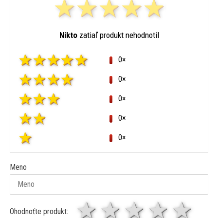
Nikto
zatiaľ produkt nehodnotil
0×
0×
0×
0×
0×
Meno
1 hviezda
2 hviezdy
3 hviez
4 hv
5 
Ohodnoťte produkt: