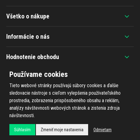
Všetko o nákupe
Informácie o nás
Hodnotenie obchodu
Používame cookies
Tieto webové stránky používajú súbory cookies a ďalšie
sledovacie nástroje s cieľom vylepšenia používateľského
+420 607 383 838
prostredia, zobrazenia prispôsobeného obsahu a reklám,
analýzy návštevnosti webových stránok a zistenia zdroja
návštevnosti.
Súhlasím
Zmeniť moje nastavenia
Odmietam
Všetky práva vyhradené © 2026
Ahifi.sk
, realizácia
Shean.cz