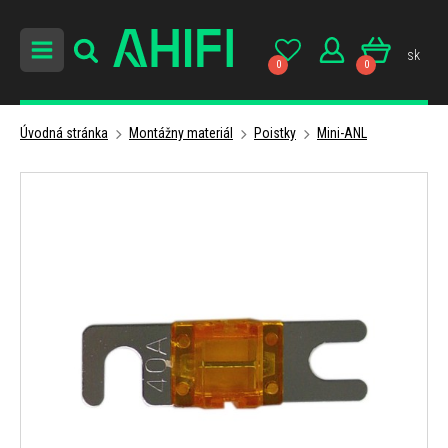
sk
0
0
Úvodná stránka
Montážny materiál
Poistky
Mini-ANL